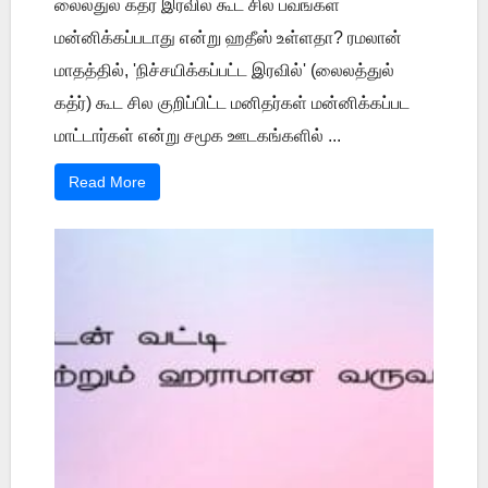
லைலதுல் கத்ர் இரவில் கூட சில பவங்கள்
மன்னிக்கப்படாது என்று ஹதீஸ் உள்ளதா? ரமலான்
மாதத்தில், 'நிச்சயிக்கப்பட்ட இரவில்' (லைலத்துல்
கத்ர்) கூட சில குறிப்பிட்ட மனிதர்கள் மன்னிக்கப்பட
மாட்டார்கள் என்று சமூக ஊடகங்களில் ...
Read More