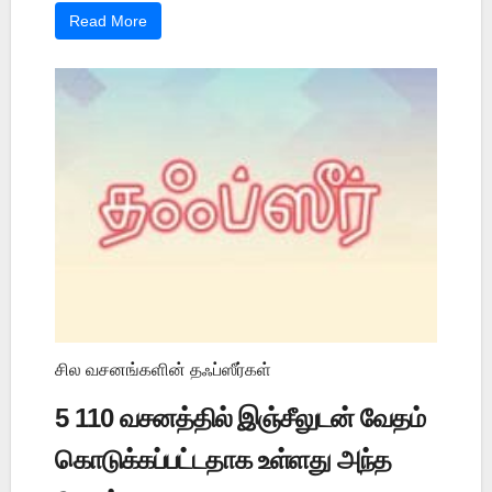
Read More
சில வசனங்களின் தஃப்ஸீர்கள்
5 110 வசனத்தில் இஞ்சீலுடன் வேதம்
கொடுக்கப்பட்டதாக உள்ளது அந்த