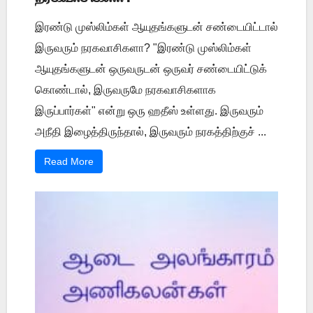
இரண்டு முஸ்லிம்கள் ஆயுதங்களுடன் சண்டையிட்டால்
இருவரும் நரகவாசிகளா? "இரண்டு முஸ்லிம்கள்
ஆயுதங்களுடன் ஒருவருடன் ஒருவர் சண்டையிட்டுக்
கொண்டால், இருவருமே நரகவாசிகளாக
இருப்பார்கள்" என்று ஒரு ஹதீஸ் உள்ளது. இருவரும்
அநீதி இழைத்திருந்தால், இருவரும் நரகத்திற்குச் ...
Read More