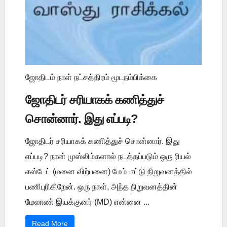
ஜோதிடம் நாள் நட்சத்திரம் மூடநம்பிக்கை
ஜோதிடர் சரியாகக் கணித்துச்
சொன்னார். இது எப்படி?
ஜோதிடர் சரியாகக் கணித்துச் சொன்னார். இது
எப்படி? நான் முஸ்லிம்களால் நடத்தப்படும் ஒரு ரியல்
எஸ்டேட் (மனை விற்பனை) மேம்பாட்டு நிறுவனத்தில்
பணிபுரிகிறேன். ஒரு நாள், அந்த நிறுவனத்தின்
மேலாண் இயக்குனர் (MD) என்னை ...
Read More