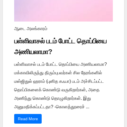
ஆடை அலங்காரம்
பள்ளிவாசல் படம் போட்ட தொப்பியை
அணியலாமா?
பள்ளிவாசல் படம் போட்ட தொப்பியை அணியலாமா?
மக்காவிலிருந்து திரும்புபவர்கள் சில நேரங்களில்
மஸ்ஜிதுல் ஹராம் (புனித கஃபா) படம் அச்சிடப்பட்ட
தொப்பிகளைக் கொண்டு வருகிறார்கள், அதை
அணிந்து கொண்டு தொழுகிறார்கள். இது
அனுமதிக்கப்பட்டதா? -கொளத்தூரைச் ...
Read More