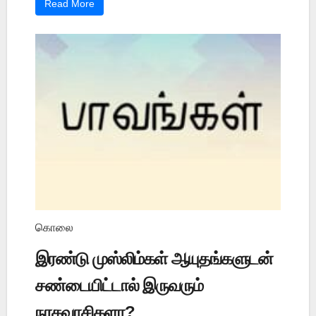
Read More
கொலை
இரண்டு முஸ்லிம்கள் ஆயுதங்களுடன்
சண்டையிட்டால் இருவரும்
நரகவாசிகளா?