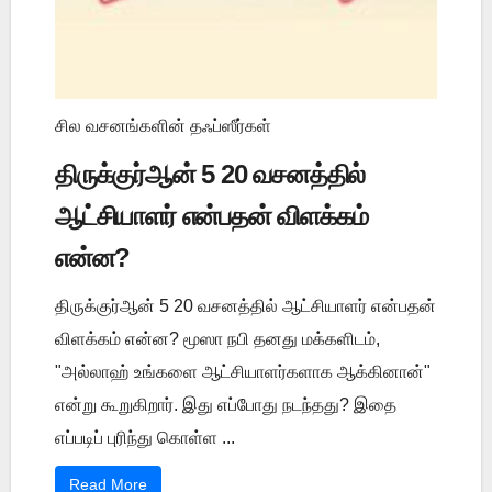
சில வசனங்களின் தஃப்ஸீர்கள்
திருக்குர்ஆன் 5 20 வசனத்தில்
ஆட்சியாளர் என்பதன் விளக்கம்
என்ன?
திருக்குர்ஆன் 5 20 வசனத்தில் ஆட்சியாளர் என்பதன்
விளக்கம் என்ன? மூஸா நபி தனது மக்களிடம்,
"அல்லாஹ் உங்களை ஆட்சியாளர்களாக ஆக்கினான்"
என்று கூறுகிறார். இது எப்போது நடந்தது? இதை
எப்படிப் புரிந்து கொள்ள ...
Read More