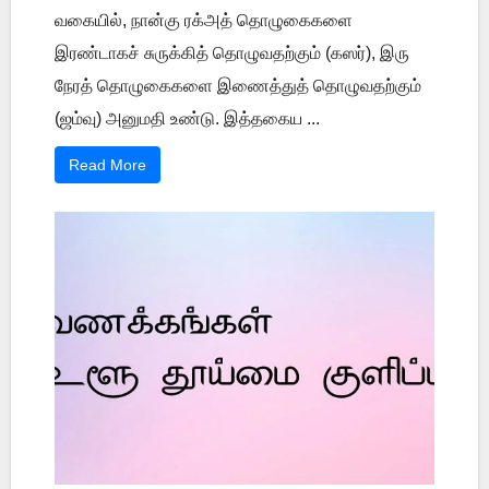
வகையில், நான்கு ரக்அத் தொழுகைகளை
இரண்டாகச் சுருக்கித் தொழுவதற்கும் (கஸர்), இரு
நேரத் தொழுகைகளை இணைத்துத் தொழுவதற்கும்
(ஜம்வு) அனுமதி உண்டு. இத்தகைய ...
Read More