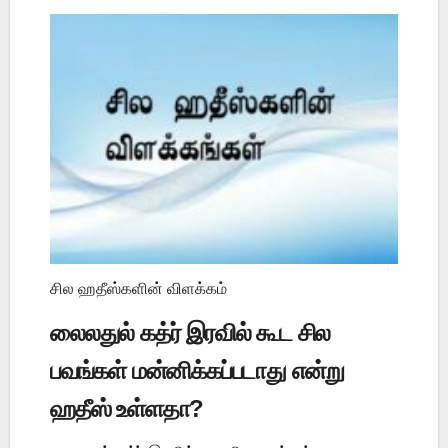
சில ஹதீஸ்களின் விளக்கம்
லைலதுல் கத்ர் இரவில் கூட சில
பவங்கள் மன்னிக்கப்படாது என்று
ஹதீஸ் உள்ளதா?