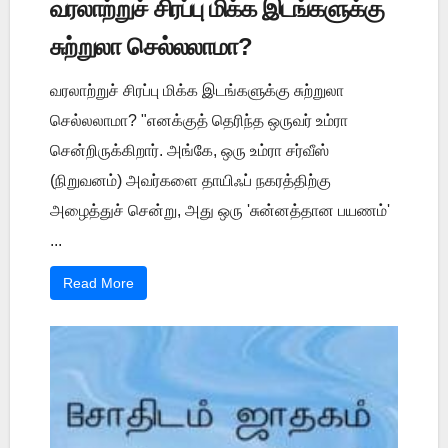
வரலாற்றுச் சிரப்பு மிக்க இடங்களுக்கு
சுற்றுலா செல்லலாமா?
வரலாற்றுச் சிரப்பு மிக்க இடங்களுக்கு சுற்றுலா
செல்லலாமா? "எனக்குத் தெரிந்த ஒருவர் உம்ரா
சென்றிருக்கிறார். அங்கே, ஒரு உம்ரா சர்வீஸ்
(நிறுவனம்) அவர்களை தாயிஃப் நகரத்திற்கு
அழைத்துச் சென்று, அது ஒரு 'சுன்னத்தான பயணம்'
...
Read More