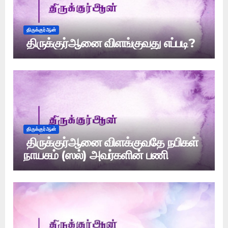
திருக்குர்ஆன்
திருக்குர்ஆனை விளங்குவது எப்படி?
திருக்குர்ஆன்
திருக்குர்ஆனை விளக்குவதே நபிகள்
நாயகம் (ஸல்) அவர்களின் பணி