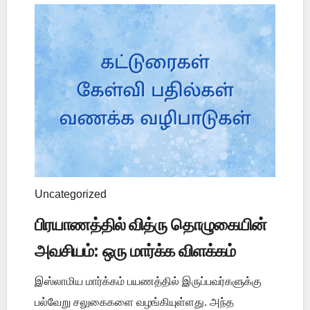
Uncategorized
பிரயாணத்தில் வித்ரு தொழுகையின்
அவசியம்: ஒரு மார்க்க விளக்கம்
இஸ்லாமிய மார்க்கம் பயணத்தில் இருப்பவர்களுக்கு
பல்வேறு சலுகைகளை வழங்கியுள்ளது. அந்த