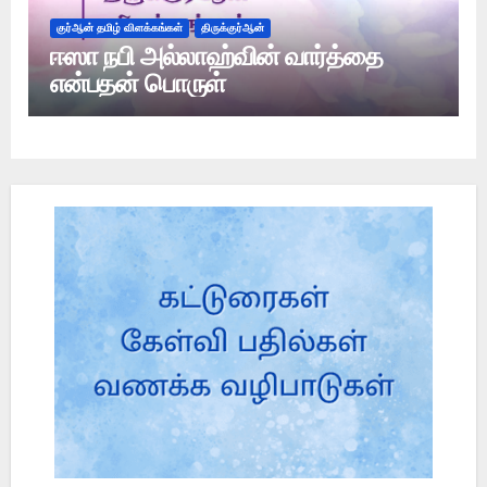
குர்ஆன் தமிழ் விளக்கங்கள்
திருக்குர்ஆன்
ஈஸா நபி அல்லாஹ்வின் வார்த்தை
என்பதன் பொருள்