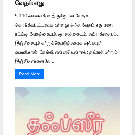
வேதம் எது
5 110 வசனத்தில் இஞ்சீலுடன் வேதம்
கொடுக்கப்பட்டதாக உள்ளது அந்த வேதம் எது ஈஸா
நபிக்கு வேதத்தையும், ஞானத்தையும், தவ்ராத்தையும்,
இஞ்சீலையும் கற்றுக்கொடுத்ததாக அல்லாஹ்
கூறுகிறான். கேள்வி என்னவென்றால்: தவ்ராத் மற்றும்
இஞ்சீல் ஏற்கனவே ...
Read More