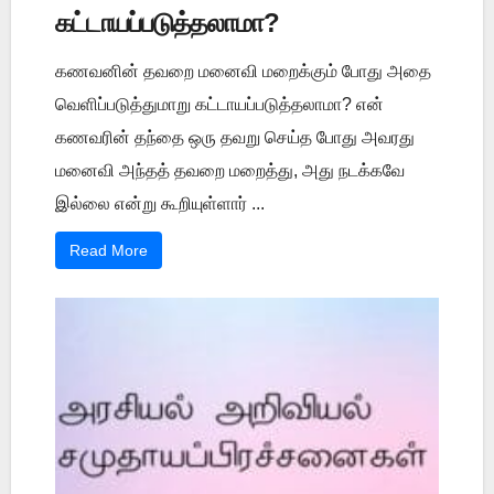
கட்டாயப்படுத்தலாமா?
கணவனின் தவறை மனைவி மறைக்கும் போது அதை
வெளிப்படுத்துமாறு கட்டாயப்படுத்தலாமா? என்
கணவரின் தந்தை ஒரு தவறு செய்த போது அவரது
மனைவி அந்தத் தவறை மறைத்து, அது நடக்கவே
இல்லை என்று கூறியுள்ளார் ...
Read More