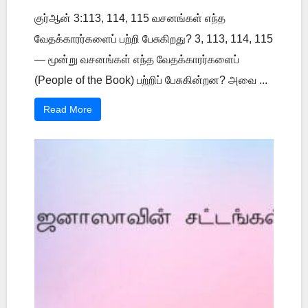
குர்ஆன் 3:113, 114, 115 வசனங்கள் எந்த
வேதக்காரர்களைப் பற்றி பேசுகிறது? 3, 113, 114, 115
— மூன்று வசனங்கள் எந்த வேதக்காரர்களைப்
(People of the Book) பற்றிப் பேசுகின்றன? அவை ...
Read More