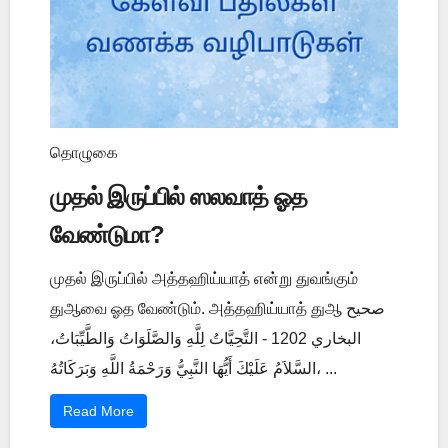
தொழுகை
முதல் இருப்பில் ஸலவாத் ஓத
வேண்டுமா?
முதல் இருப்பில் அத்தஹிய்யாத் என்று துவங்கும்
துஆவை ஓத வேண்டும். அத்தஹிய்யாத் துஆ صحيح
البخاري 1202 - التَّحِيَّاتُ لِلَّهِ وَالصَّلَوَاتُ وَالطَّيِّبَاتُ،
السَّلاَمُ عَلَيْكَ أَيُّهَا النَّبِيُّ وَرَحْمَةُ اللَّهِ وَبَرَكَاتُهُ، ...
Read More