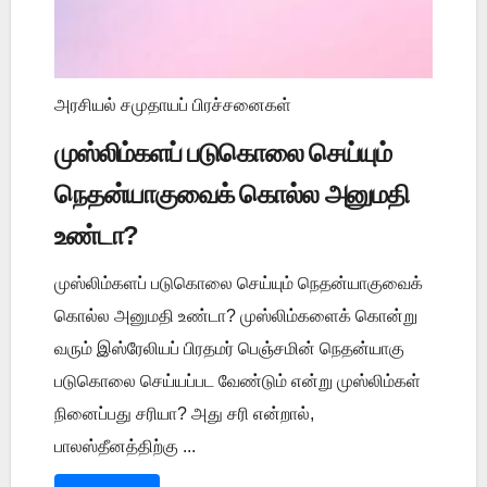
அரசியல் சமுதாயப் பிரச்சனைகள்
முஸ்லிம்களப் படுகொலை செய்யும்
நெதன்யாகுவைக் கொல்ல அனுமதி
உண்டா?
முஸ்லிம்களப் படுகொலை செய்யும் நெதன்யாகுவைக்
கொல்ல அனுமதி உண்டா? முஸ்லிம்களைக் கொன்று
வரும் இஸ்ரேலியப் பிரதமர் பெஞ்சமின் நெதன்யாகு
படுகொலை செய்யப்பட வேண்டும் என்று முஸ்லிம்கள்
நினைப்பது சரியா? அது சரி என்றால்,
பாலஸ்தீனத்திற்கு ...