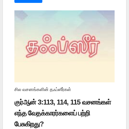
சில வசனங்களின் தஃப்ஸீர்கள்
குர்ஆன் 3:113, 114, 115 வசனங்கள்
எந்த வேதக்காரர்களைப் பற்றி
பேசுகிறது?