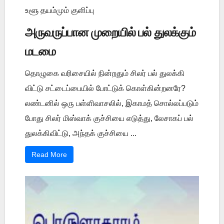
உளூ தயம்மும் குளிப்பு
அருவருப்பான முறையில் பல் துலக்கும்
மடமை
தொழுகை வரிசையில் நின்றதும் சிலர் பல் துலக்கி
விட்டு சட்டைப்பையில் போட்டுக் கொள்கின்றனரே?
லண்டனில் ஒரு பள்ளிவாசலில், இகாமத் சொல்லப்படும்
போது சிலர் மிஸ்வாக் குச்சியை எடுத்து, லேசாகப் பல்
துலக்கிவிட்டு, அந்தக் குச்சியை ...
Read More