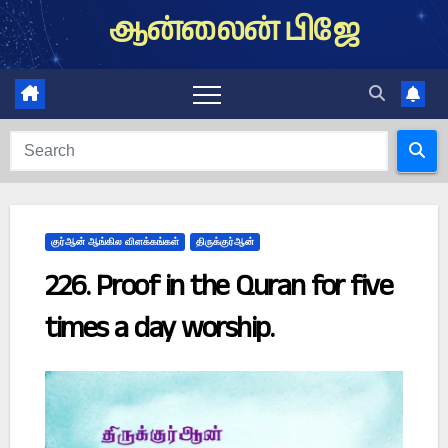
Skip
ஆன்லைன் பிஜே
to
content
குர்ஆன் ஆங்கில விளக்கங்கள்
திருக்குர்ஆன்
226. Proof in the Quran for five
times a day worship.