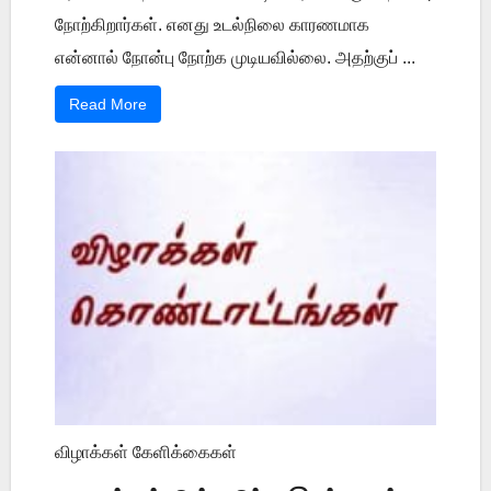
நோற்கிறார்கள். எனது உடல்நிலை காரணமாக
என்னால் நோன்பு நோற்க முடியவில்லை. அதற்குப் ...
Read More
விழாக்கள் கேளிக்கைகள்