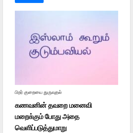
பிறர் குறையை துருவுதல்
கணவனின் தவறை மனைவி
மறைக்கும் போது அதை
வெளிப்படுத்துமாறு