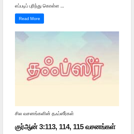
எப்படிப் புரிந்து கொள்ள ...
Read More
சில வசனங்களின் தஃப்ஸீர்கள்
குர்ஆன் 3:113, 114, 115 வசனங்கள்