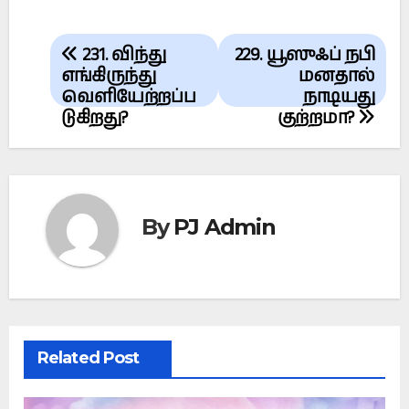
Post
231. விந்து
229. யூஸுஃப் நபி
navigation
எங்கிருந்து
மனதால்
வெளியேற்றப்ப
நாடியது
டுகிறது?
குற்றமா?
By
PJ Admin
Related Post