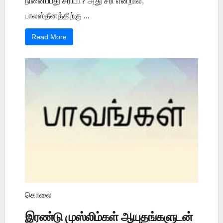
நினைப்பது சரியா? அது சரி என்றால்,
பாலஸ்தீனத்திற்கு ...
Read More
கொலை
இரண்டு முஸ்லிம்கள் ஆயுதங்களுடன்