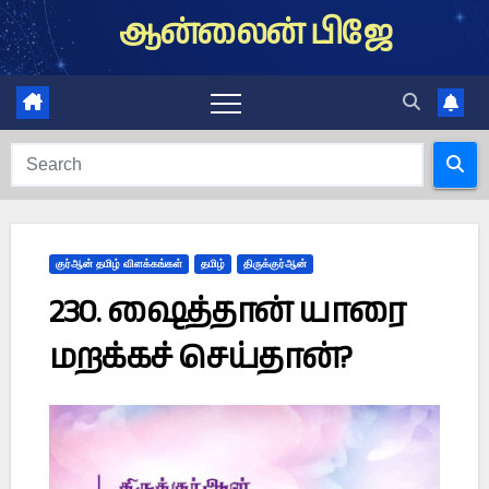
Skip
ஆன்லைன் பிஜே
to
content
குர்ஆன் தமிழ் விளக்கங்கள்
தமிழ்
திருக்குர்ஆன்
230. ஷைத்தான் யாரை
மறக்கச் செய்தான்?