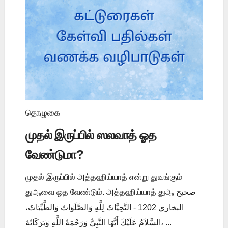
தொழுகை
முதல் இருப்பில் ஸலவாத் ஓத
வேண்டுமா?
முதல் இருப்பில் அத்தஹிய்யாத் என்று துவங்கும்
துஆவை ஓத வேண்டும். அத்தஹிய்யாத் துஆ صحيح
البخاري 1202 - التَّحِيَّاتُ لِلَّهِ وَالصَّلَوَاتُ وَالطَّيِّبَاتُ،
السَّلاَمُ عَلَيْكَ أَيُّهَا النَّبِيُّ وَرَحْمَةُ اللَّهِ وَبَرَكَاتُهُ، ...