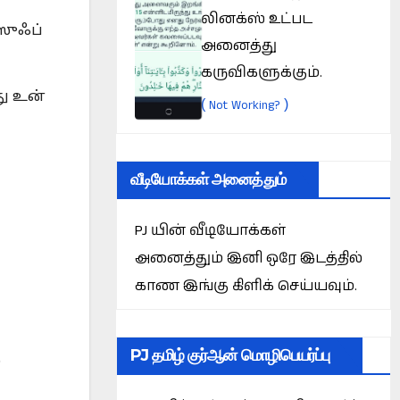
லினக்ஸ் உட்பட
ஸுஃப்
அனைத்து
கருவிகளுக்கும்.
து உன்
(
)
Not Working?
வீடியோக்கள் அனைத்தும்
PJ யின் வீடியோக்கள்
அனைத்தும் இனி ஒரே இடத்தில்
காண இங்கு கிளிக் செய்யவும்.
PJ தமிழ் குர்ஆன் மொழிபெயர்ப்பு
்