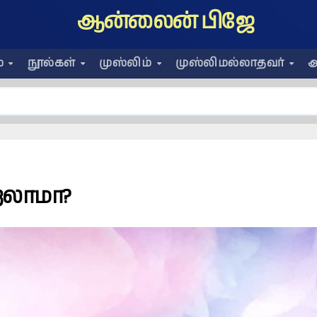
ஆன்லைன் பிஜே
ை
நூல்கள்
முஸ்லிம்
முஸ்லிமல்லாதவர்
அ
ெறலாமா?