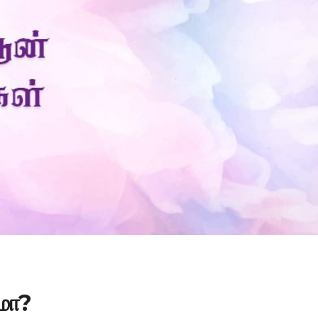
Is Prophet Muhammad superior to Jesus?
ாமா?