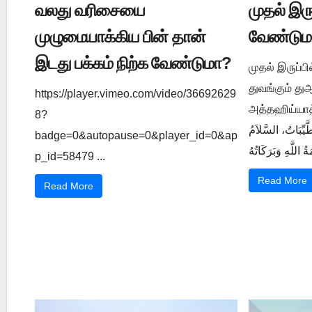
வலது வரிசையை
முதல் இர
முழுமையாக்கிய பின் தான்
வேண்டும
இடது பக்கம் நிற்க வேண்டுமா?
முதல் இருப்ப
துவங்கும் த
https://player.vimeo.com/video/36692629
அத்தஹிய்யாத் துஆ ي 1202
8?
َّيِّبَاتُ، السَّلاَمُ
badge=0&autopause=0&player_id=0&ap
p_id=58479 ...
Read More
Read More