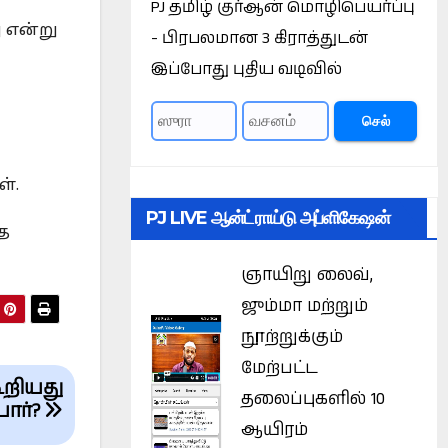
PJ தமிழ் குர்ஆன் மொழிபெயர்ப்பு
 என்று
- பிரபலமான 3 கிராத்துடன்
இப்போது புதிய வடிவில்
செல்
ள்.
PJ LIVE ஆன்ட்ராய்டு அப்ளிகேஷன்
த
ஞாயிறு லைவ்,
ஜும்மா மற்றும்
நூற்றுக்கும்
மேற்பட்ட
ூறியது
தலைப்புகளில் 10
யார்?
ஆயிரம்