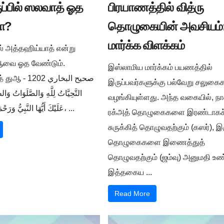
ுப்பில் ஸலவாத் ஓத
பிரயாணத்தில் வித்ரு
ா?
தொழுகையின் அவசியம்:
மார்க்க விளக்கம்
ில் அத்தஹிய்யாத் என்று
ுஆவை ஓத வேண்டும்.
இஸ்லாமிய மார்க்கம் பயணத்தில்
صحيح البخار -
இருப்பவர்களுக்கு பல்வேறு சலுக
التَّحِيَّاتُ لِلَّهِ وَالصَّلَوَاتُ وَالط
வழங்கியுள்ளது. அந்த வகையில், நா
عَلَيْكَ أَيُّهَا النَّبِيُّ وَرَحْمَةُ اللَّهِ وَبَرَكَاتُهُ، ...
ரக்அத் தொழுகைகளை இரண்டாகச
சுருக்கித் தொழுவதற்கும் (கஸர்), இ
தொழுகைகளை இணைத்துத்
தொழுவதற்கும் (ஜம்வு) அனுமதி உண்
இத்தகைய ...
Read More