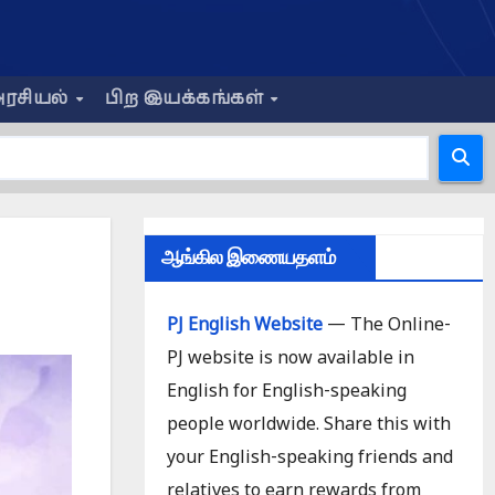
ரசியல்
பிற இயக்கங்கள்
ஆங்கில இணையதளம்
PJ English Website
— The Online-
PJ website is now available in
English for English-speaking
people worldwide. Share this with
your English-speaking friends and
relatives to earn rewards from