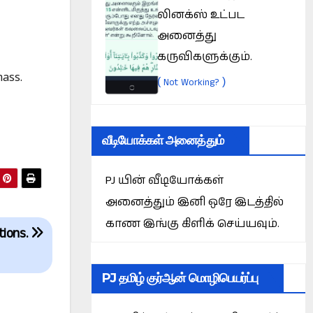
லினக்ஸ் உட்பட
அனைத்து
கருவிகளுக்கும்.
mass.
(
)
Not Working?
வீடியோக்கள் அனைத்தும்
PJ யின் வீடியோக்கள்
அனைத்தும் இனி ஒரே இடத்தில்
காண இங்கு கிளிக் செய்யவும்.
ations.
PJ தமிழ் குர்ஆன் மொழிபெயர்ப்பு