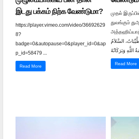
இடது பக்கம் நிற்க வேண்டுமா?
முதல் இருப்ப
துவங்கும் த
https://player.vimeo.com/video/36692629
அத்தஹிய்யாத் துஆ ي 1202
8?
َّيِّبَاتُ، السَّلاَمُ
badge=0&autopause=0&player_id=0&ap
p_id=58479 ...
Read More
Read More