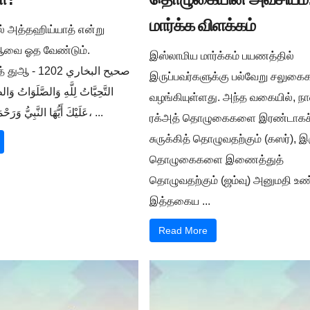
மார்க்க விளக்கம்
ில் அத்தஹிய்யாத் என்று
ுஆவை ஓத வேண்டும்.
இஸ்லாமிய மார்க்கம் பயணத்தில்
صحيح البخار -
இருப்பவர்களுக்கு பல்வேறு சலுக
التَّحِيَّاتُ لِلَّهِ وَالصَّلَوَاتُ وَالط
வழங்கியுள்ளது. அந்த வகையில், நா
عَلَيْكَ أَيُّهَا النَّبِيُّ وَرَحْمَةُ اللَّهِ وَبَرَكَاتُهُ، ...
ரக்அத் தொழுகைகளை இரண்டாகச
சுருக்கித் தொழுவதற்கும் (கஸர்), இ
தொழுகைகளை இணைத்துத்
தொழுவதற்கும் (ஜம்வு) அனுமதி உண்
இத்தகைய ...
Read More