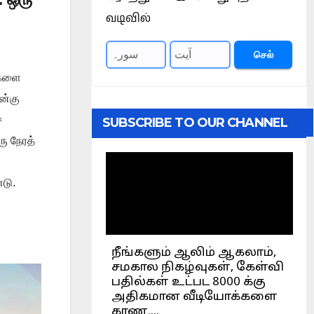
வடிவில்
செல்
ைகளை
ன்கு
்
SUBSCRIBE TO OUR CHANNEL
ரு நேரத்
டு.