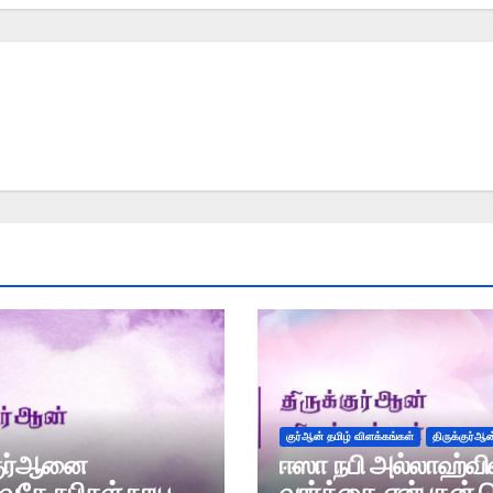
குர்ஆன் தமிழ் விளக்கங்கள்
திருக்குர்ஆன
குர்ஆனை
ஈஸா நபி அல்லாஹ்வி
ுவதே நபிகள் நாயகம்
வார்த்தை என்பதன் 