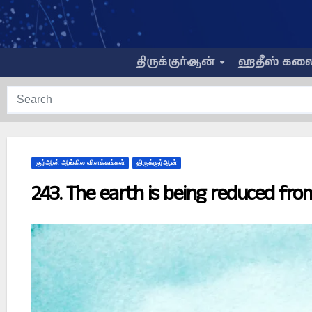
Skip
to
content
திருக்குர்ஆன்
ஹதீஸ் கல
குர்ஆன் ஆங்கில விளக்கங்கள்
திருக்குர்ஆன்
243. The earth is being reduced from