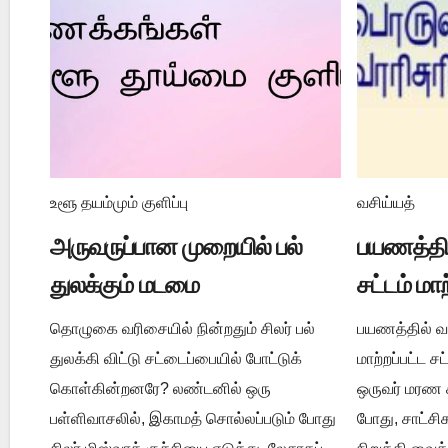
உளூ தயம்மும் குளிப்பு
வசிய்யத்
அருவருப்பான முறையில் பல்
பயணத்தில
துலக்கும் மடமை
சட்டம் மா
தொழுகை வரிசையில் நின்றதும் சிலர் பல்
பயணத்தில் வசி
துலக்கி விட்டு சட்டைப்பையில் போட்டுக்
மாற்றப்பட்ட 
கொள்கின்றனரே? லண்டனில் ஒரு
ஒருவர் மரண ச
பள்ளிவாசலில், இகாமத் சொல்லப்படும் போது
போது, சாட்ச