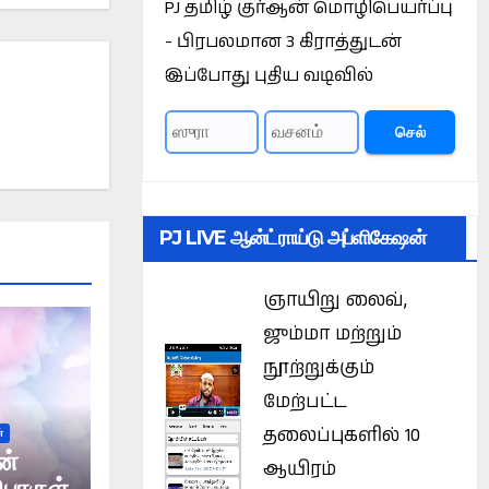
PJ தமிழ் குர்ஆன் மொழிபெயர்ப்பு
- பிரபலமான 3 கிராத்துடன்
இப்போது புதிய வடிவில்
செல்
PJ LIVE ஆன்ட்ராய்டு அப்ளிகேஷன்
ஞாயிறு லைவ்,
ஜும்மா மற்றும்
நூற்றுக்கும்
மேற்பட்ட
தலைப்புகளில் 10
்
ன்
ஆயிரம்
பொருள்