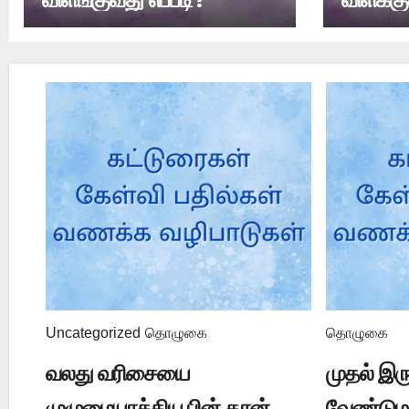
(ஸல்) 
Uncategorized
தொழுகை
தொழுகை
வலது வரிசையை
முதல் இர
முழுமையாக்கிய பின் தான்
வேண்டும