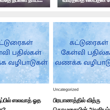
அவர்களின் பணி
Uncategorized
ுப்பில் ஸலவாத் ஓத
பிரயாணத்தில் வித்ரு
ா?
தொழுகையின் அவசியம்: