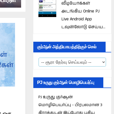
வீடியோக்கள்
அடங்கிய Online PJ
Live Android App
டவுன்லோடு செய்ய...
குர்ஆன் அத்தியாயத்திற்குச் செல்
PJ உருது குர்ஆன் மொழிபெயர்ப்பு
PJ உருது குர்ஆன்
மொழிபெயர்ப்பு - பிரபலமான 3
கிராத்துடன் இப்போது புதிய
 ஒரு