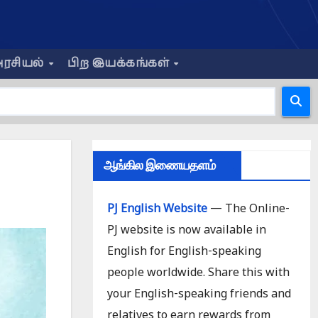
ரசியல்
பிற இயக்கங்கள்
ஆங்கில இணையதளம்
PJ English Website
— The Online-
PJ website is now available in
English for English-speaking
people worldwide. Share this with
your English-speaking friends and
relatives to earn rewards from