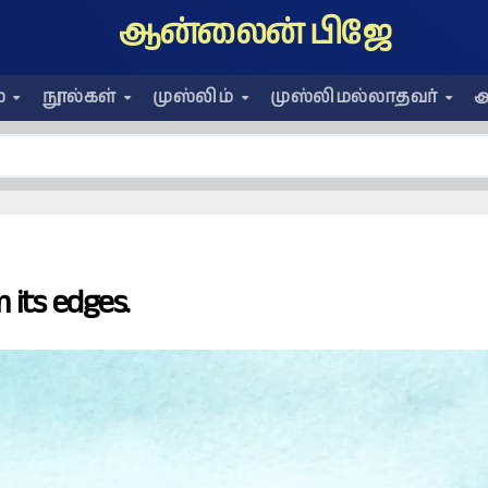
ஆன்லைன் பிஜே
ை
நூல்கள்
முஸ்லிம்
முஸ்லிமல்லாதவர்
அ
 its edges.