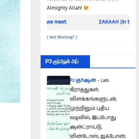
Almighty Allah!
n we meet
ZAKAAH (In the light of Qur an an
Not Working?
(
)
PJ குர்ஆன் அப்
PJ குர்ஆன்
- பல
கிராத்துகள்,
விளக்கங்களுடன்,
முற்றிலும் புதிய
வடிவில், இப்போது
ஆன்ட்ராய்டு,
வின்டோஸ், ஜஃபோன்,