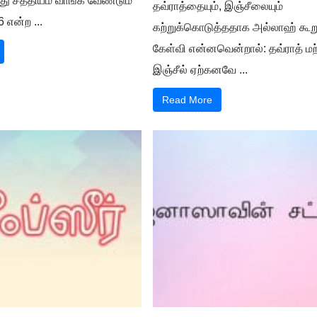
்து சத்தியம் வாங்க வேண்டும்
தவ்ராத்தையும், இஞ்சீலையும்
 என்ற ...
கற்றுக்கொடுத்ததாக அல்லாஹ் கூறு
கேள்வி என்னவென்றால்: தவ்ராத் மற்
இஞ்சீல் ஏற்கனவே ...
Read More