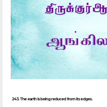
Did Jesus Resurrect on Sunday or Monday?
243. The earth is being reduced from its edges.