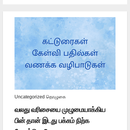
Uncategorized
தொழுகை
வலது வரிசையை முழுமையாக்கிய
பின் தான் இடது பக்கம் நிற்க