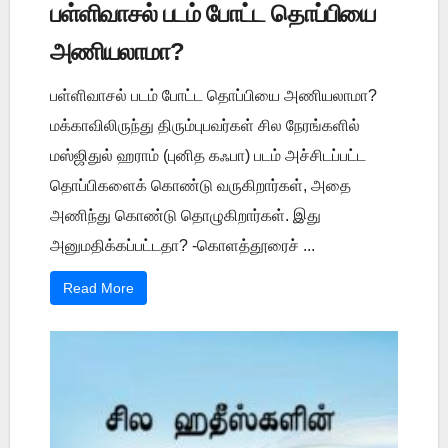
பள்ளிவாசல் படம் போட்ட தொப்பியை
அணியலாமா?
பள்ளிவாசல் படம் போட்ட தொப்பியை அணியலாமா?
மக்காவிலிருந்து திரும்புபவர்கள் சில நேரங்களில்
மஸ்ஜிதுல் ஹராம் (புனித கஃபா) படம் அச்சிடப்பட்ட
தொப்பிகளைக் கொண்டு வருகிறார்கள், அதை
அணிந்து கொண்டு தொழுகிறார்கள். இது
அனுமதிக்கப்பட்டதா? -கொளத்தூரைச் ...
Read More