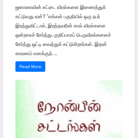
ஜனாஸாவின் கட்டை விரல்களை இணைத்துக்
கட்டுவது ஏன்? "எங்கள் பகுதியில் ஒரு நபர்
இறந்துவிட்டால், இறந்தவரின் கால் விரல்களை
ஒன்றாகச் சேர்த்து, குறிப்பாகப் பெருவிரல்களைச்
சேர்த்து ஒட்டி வைத்துக் கட்டுகிறார்கள். இதன்
காரணம் எனக்குத் ...
Read More