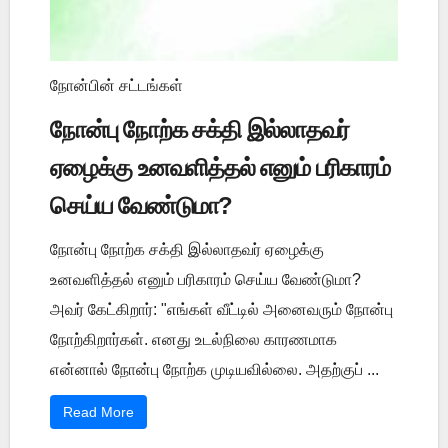
நோன்பின் சட்டங்கள்
நோன்பு நோற்க சக்தி இல்லாதவர்
ஏழைக்கு உனவளித்தல் எனும் பரிகாரம்
செய்ய வேண்டுமா?
நோன்பு நோற்க சக்தி இல்லாதவர் ஏழைக்கு
உனவளித்தல் எனும் பரிகாரம் செய்ய வேண்டுமா?
அவர் கேட்கிறார்: "எங்கள் வீட்டில் அனைவரும் நோன்பு
நோற்கிறார்கள். எனது உடல்நிலை காரணமாக
என்னால் நோன்பு நோற்க முடியவில்லை. அதற்குப் ...
Read More