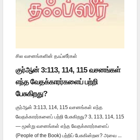
சில வசனங்களின் தஃப்ஸீர்கள்
குர்ஆன் 3:113, 114, 115 வசனங்கள்
எந்த வேதக்காரர்களைப் பற்றி
பேசுகிறது?
குர்ஆன் 3:113, 114, 115 வசனங்கள் எந்த
வேதக்காரர்களைப் பற்றி பேசுகிறது? 3, 113, 114, 115
— மூன்று வசனங்கள் எந்த வேதக்காரர்களைப்
(People of the Book) பற்றிப் பேசுகின்றன? அவை ...