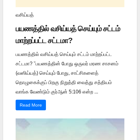
வசிய்யத்
பயணத்தில் வசிய்யத் செய்யும் சட்டம்
மாற்றப்பட்ட சட்டமா?
பயணத்தில் வசிய்யத் செய்யும் சட்டம் மாற்றப்பட்ட
சட்டமா? "பயணத்தின் போது ஒருவர் மரண சாசனம்
(வஸிய்யத்) செய்யும் போது, சாட்சிகளைத்
தொழுகைக்குப் பிறகு நிறுத்தி வைத்து சத்தியம்
வாங்க வேண்டும் குர்ஆன் 5:106 என்ற ...
Read More