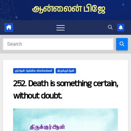
Skip
ஆன்லைன் பிஜே
to
content
குர்ஆன் ஆங்கில விளக்கங்கள்
திருக்குர்ஆன்
252. Death is something certain,
without doubt.