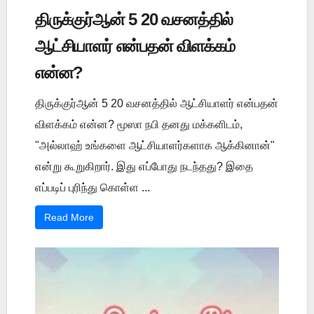
திருக்குர்ஆன் 5 20 வசனத்தில்
ஆட்சியாளர் என்பதன் விளக்கம்
என்ன?
திருக்குர்ஆன் 5 20 வசனத்தில் ஆட்சியாளர் என்பதன்
விளக்கம் என்ன? மூஸா நபி தனது மக்களிடம்,
"அல்லாஹ் உங்களை ஆட்சியாளர்களாக ஆக்கினான்"
என்று கூறுகிறார். இது எப்போது நடந்தது? இதை
எப்படிப் புரிந்து கொள்ள ...
Read More