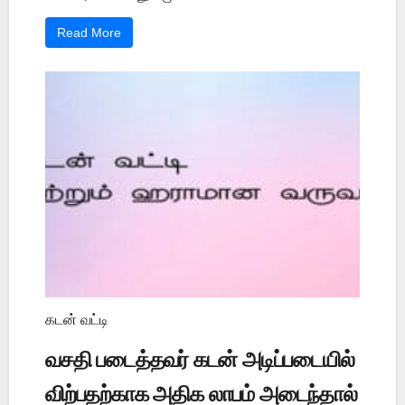
Read More
கடன் வட்டி
வசதி படைத்தவர் கடன் அடிப்படையில்
விற்பதற்காக அதிக லாபம் அடைந்தால்