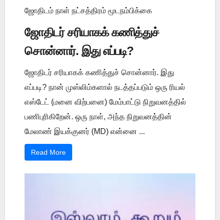
ஜோதிடம் நாள் நட்சத்திரம் மூடநம்பிக்கை
ஜோதிடர் சரியாகக் கணித்துச்
சொன்னார். இது எப்படி?
ஜோதிடர் சரியாகக் கணித்துச் சொன்னார். இது
எப்படி? நான் முஸ்லிம்களால் நடத்தப்படும் ஒரு ரியல்
எஸ்டேட் (மனை விற்பனை) மேம்பாட்டு நிறுவனத்தில்
பணிபுரிகிறேன். ஒரு நாள், அந்த நிறுவனத்தின்
மேலாண் இயக்குனர் (MD) என்னை ...
Read More