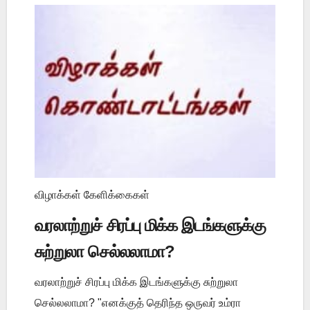
விழாக்கள் கேளிக்கைகள்
வரலாற்றுச் சிரப்பு மிக்க இடங்களுக்கு
சுற்றுலா செல்லலாமா?
வரலாற்றுச் சிரப்பு மிக்க இடங்களுக்கு சுற்றுலா
செல்லலாமா? "எனக்குத் தெரிந்த ஒருவர் உம்ரா