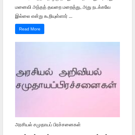
மனைவி அந்தத் தவறை மறைத்து, அது நடக்கவே
இல்லை என்று கூறியுள்ளார் ...
Read More
அரசியல் சமுதாயப் பிரச்சனைகள்