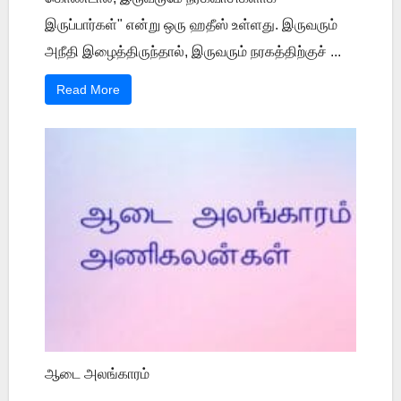
இருப்பார்கள்" என்று ஒரு ஹதீஸ் உள்ளது. இருவரும்
அநீதி இழைத்திருந்தால், இருவரும் நரகத்திற்குச் ...
Read More
ஆடை அலங்காரம்