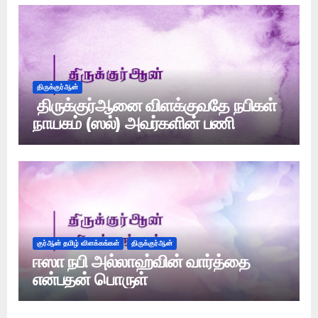
திருக்குர்ஆன்
திருக்குர்ஆனை விளக்குவதே நபிகள்
நாயகம் (ஸல்) அவர்களின் பணி
குர்ஆன் தமிழ் விளக்கங்கள்
திருக்குர்ஆன்
ஈஸா நபி அல்லாஹ்வின் வார்த்தை
என்பதன் பொருள்