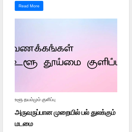
Read More
உளூ தயம்மும் குளிப்பு
அருவருப்பான முறையில் பல் துலக்கும்
மடமை