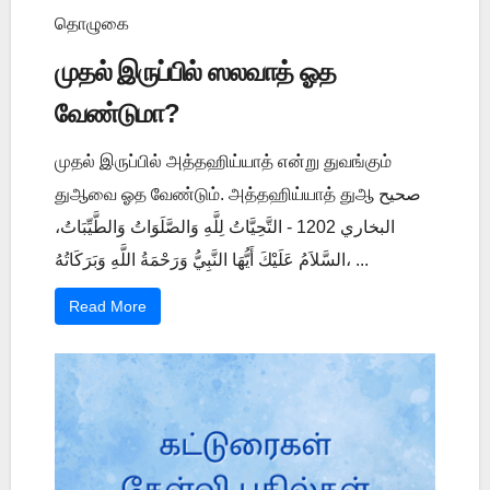
தொழுகை
முதல் இருப்பில் ஸலவாத் ஓத
வேண்டுமா?
முதல் இருப்பில் அத்தஹிய்யாத் என்று துவங்கும்
துஆவை ஓத வேண்டும். அத்தஹிய்யாத் துஆ صحيح
البخاري 1202 - التَّحِيَّاتُ لِلَّهِ وَالصَّلَوَاتُ وَالطَّيِّبَاتُ،
السَّلاَمُ عَلَيْكَ أَيُّهَا النَّبِيُّ وَرَحْمَةُ اللَّهِ وَبَرَكَاتُهُ، ...
Read More