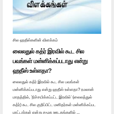
சில ஹதீஸ்களின் விளக்கம்
லைலதுல் கத்ர் இரவில் கூட சில
பவங்கள் மன்னிக்கப்படாது என்று
ஹதீஸ் உள்ளதா?
லைலதுல் கத்ர் இரவில் கூட சில பவங்கள்
மன்னிக்கப்படாது என்று ஹதீஸ் உள்ளதா? ரமலான்
மாதத்தில், 'நிச்சயிக்கப்பட்ட இரவில்' (லைலத்துல்
கத்ர்) கூட சில குறிப்பிட்ட மனிதர்கள் மன்னிக்கப்பட
மாட்டார்கள் என்று சமூக ஊடகங்களில் ...