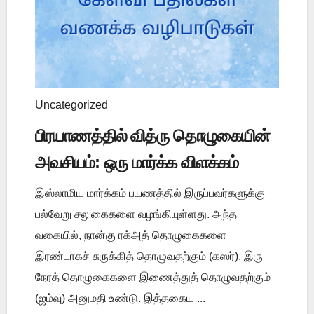
Uncategorized
பிரயாணத்தில் வித்ரு தொழுகையின்
அவசியம்: ஒரு மார்க்க விளக்கம்
இஸ்லாமிய மார்க்கம் பயணத்தில் இருப்பவர்களுக்கு
பல்வேறு சலுகைகளை வழங்கியுள்ளது. அந்த
வகையில், நான்கு ரக்அத் தொழுகைகளை
இரண்டாகச் சுருக்கித் தொழுவதற்கும் (கஸர்), இரு
நேரத் தொழுகைகளை இணைத்துத் தொழுவதற்கும்
(ஜம்வு) அனுமதி உண்டு. இத்தகைய ...