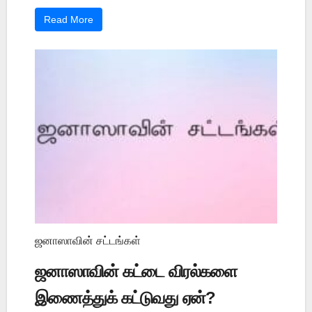
Read More
ஜனாஸாவின் சட்டங்கள்
ஜனாஸாவின் கட்டை விரல்களை
இணைத்துக் கட்டுவது ஏன்?