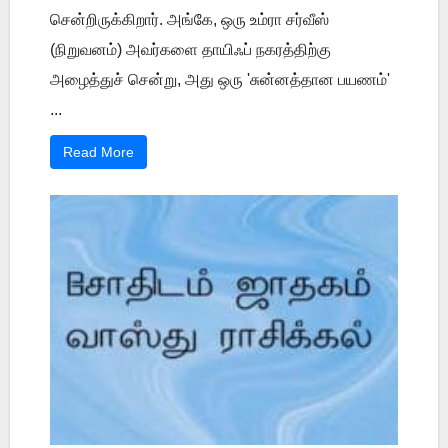
சென்றிருக்கிறார். அங்கே, ஒரு உம்ரா சர்வீஸ்
(நிறுவனம்) அவர்களை தாயிஃப் நகரத்திற்கு
அழைத்துச் சென்று, அது ஒரு 'சுன்னத்தான பயணம்'
...
Read More