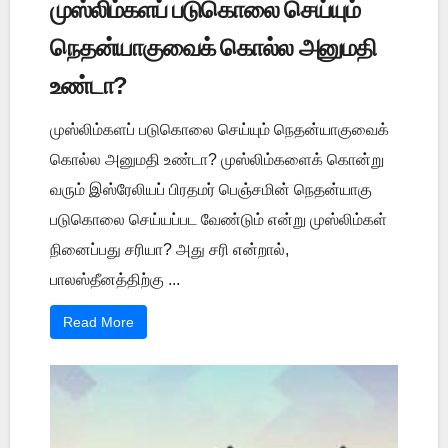
முஸ்லிம்களப் படுகொலை செய்யும்
நெதன்யாகுவைக் கொல்ல அனுமதி
உண்டா?
முஸ்லிம்களப் படுகொலை செய்யும் நெதன்யாகுவைக்
கொல்ல அனுமதி உண்டா? முஸ்லிம்களைக் கொன்று
வரும் இஸ்ரேலியப் பிரதமர் பெஞ்சமின் நெதன்யாகு
படுகொலை செய்யப்பட வேண்டும் என்று முஸ்லிம்கள்
நினைப்பது சரியா? அது சரி என்றால்,
பாலஸ்தீனத்திற்கு ...
Read More