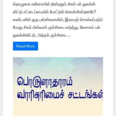
தொழுகை வரிசையில் நின்றதும் சிலர் பல் துலக்கி
விட்டு சட்டைப்பையில் போட்டுக் கொள்கின்றனரே?
லண்டனில் ஒரு பள்ளிவாசலில், இகாமத் சொல்லப்படும்
போது சிலர் மிஸ்வாக் குச்சியை எடுத்து, லேசாகப் பல்
துலக்கிவிட்டு, அந்தக் குச்சியை ...
Read More