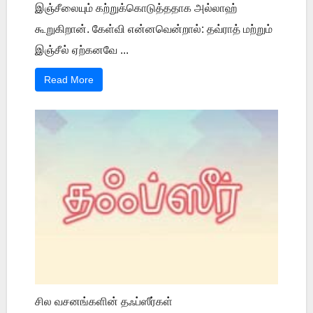
இஞ்சீலையும் கற்றுக்கொடுத்ததாக அல்லாஹ்
கூறுகிறான். கேள்வி என்னவென்றால்: தவ்ராத் மற்றும்
இஞ்சீல் ஏற்கனவே ...
Read More
சில வசனங்களின் தஃப்ஸீர்கள்