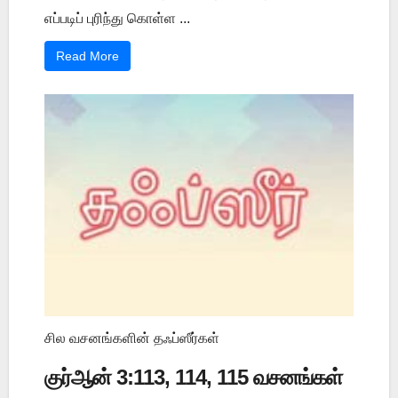
எப்படிப் புரிந்து கொள்ள ...
Read More
சில வசனங்களின் தஃப்ஸீர்கள்
குர்ஆன் 3:113, 114, 115 வசனங்கள்