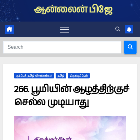
Skip
ஆன்லைன் பிஜே
to
content
குர்ஆன் தமிழ் விளக்கங்கள்
தமிழ்
திருக்குர்ஆன்
266. பூமியின் ஆழத்திற்குச்
செல்ல முடியாது