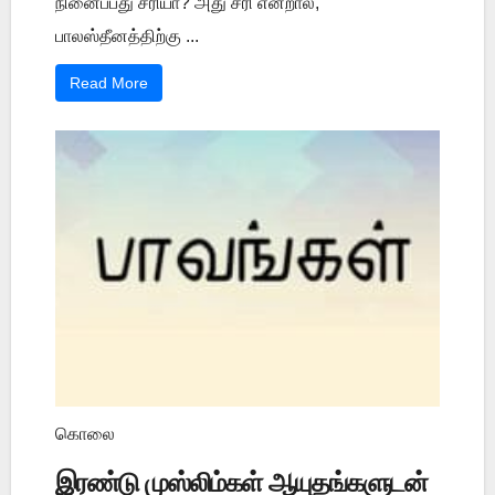
நினைப்பது சரியா? அது சரி என்றால்,
பாலஸ்தீனத்திற்கு ...
Read More
கொலை
இரண்டு முஸ்லிம்கள் ஆயுதங்களுடன்