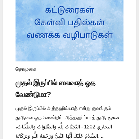
தொழுகை
முதல் இருப்பில் ஸலவாத் ஓத
வேண்டுமா?
முதல் இருப்பில் அத்தஹிய்யாத் என்று துவங்கும்
துஆவை ஓத வேண்டும். அத்தஹிய்யாத் துஆ صحيح
البخاري 1202 - التَّحِيَّاتُ لِلَّهِ وَالصَّلَوَاتُ وَالطَّيِّبَاتُ،
السَّلاَمُ عَلَيْكَ أَيُّهَا النَّبِيُّ وَرَحْمَةُ اللَّهِ وَبَرَكَاتُهُ، ...