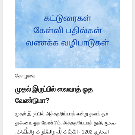
தொழுகை
முதல் இருப்பில் ஸலவாத் ஓத
வேண்டுமா?
முதல் இருப்பில் அத்தஹிய்யாத் என்று துவங்கும்
துஆவை ஓத வேண்டும். அத்தஹிய்யாத் துஆ صحيح
البخاري 1202 - التَّحِيَّاتُ لِلَّهِ وَالصَّلَوَاتُ وَالطَّيِّبَاتُ،