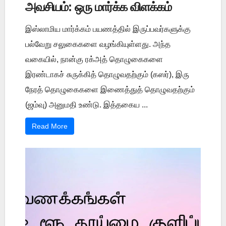
அவசியம்: ஒரு மார்க்க விளக்கம்
இஸ்லாமிய மார்க்கம் பயணத்தில் இருப்பவர்களுக்கு
பல்வேறு சலுகைகளை வழங்கியுள்ளது. அந்த
வகையில், நான்கு ரக்அத் தொழுகைகளை
இரண்டாகச் சுருக்கித் தொழுவதற்கும் (கஸர்), இரு
நேரத் தொழுகைகளை இணைத்துத் தொழுவதற்கும்
(ஜம்வு) அனுமதி உண்டு. இத்தகைய ...
Read More