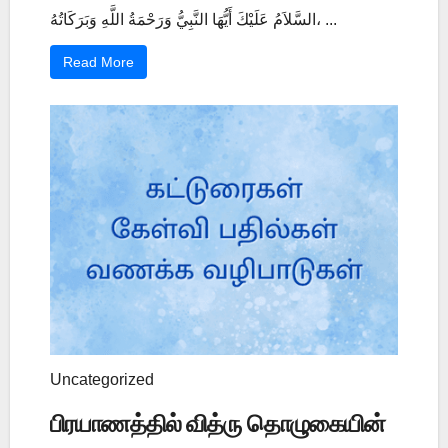
السَّلاَمُ عَلَيْكَ أَيُّهَا النَّبِيُّ وَرَحْمَةُ اللَّهِ وَبَرَكَاتُهُ، ...
Read More
Uncategorized
பிரயாணத்தில் வித்ரு தொழுகையின்