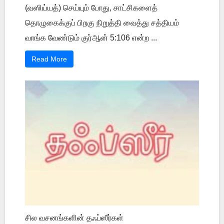
(வஸிய்யத்) செய்யும் போது, சாட்சிகளைத்
தொழுகைக்குப் பிறகு நிறுத்தி வைத்து சத்தியம்
வாங்க வேண்டும் குர்ஆன் 5:106 என்ற ...
Read More
சில வசனங்களின் தஃப்ஸீர்கள்