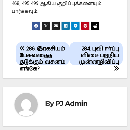
468, 495 499 ஆகிய குறிப்புக்களையும்
பார்க்கவும்.
Post
286. இரகசியம்
284. புவி ஈர்ப்பு
navigation
பேசுவதைத்
விசை பற்றிய
தடுக்கும் வசனம்
முன்னறிவிப்பு
எங்கே?
By
PJ Admin