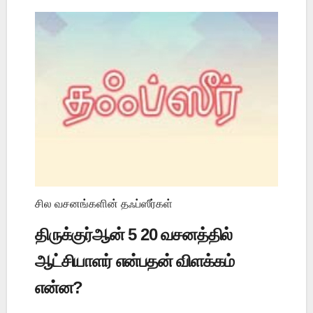
சில வசனங்களின் தஃப்ஸீர்கள்
திருக்குர்ஆன் 5 20 வசனத்தில்
ஆட்சியாளர் என்பதன் விளக்கம்
என்ன?