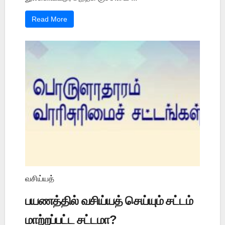
Read More
வசிய்யத்
பயணத்தில் வசிய்யத் செய்யும் சட்டம்
மாற்றப்பட்ட சட்டமா?