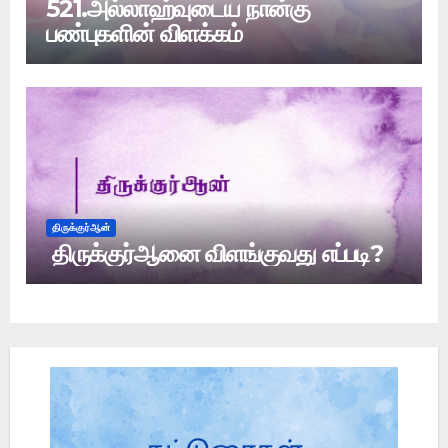
521.அல்லாஹ்வுடைய நான்கு
பண்புகளின் விளக்கம்
திருக்குர்ஆன்
திருக்குர்ஆனை விளங்குவது எப்படி?