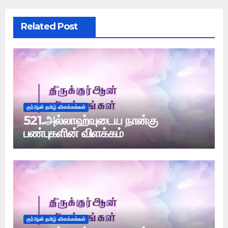
Related Post
குர்ஆன் தமிழ் விளக்கங்கள்
521.அல்லாஹ்வுடைய நான்கு
பண்புகளின் விளக்கம்
குர்ஆன் தமிழ் விளக்கங்கள்