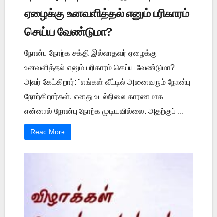
ஏழைக்கு உனவளித்தல் எனும் பரிகாரம்
செய்ய வேண்டுமா?
நோன்பு நோற்க சக்தி இல்லாதவர் ஏழைக்கு
உனவளித்தல் எனும் பரிகாரம் செய்ய வேண்டுமா?
அவர் கேட்கிறார்: "எங்கள் வீட்டில் அனைவரும் நோன்பு
நோற்கிறார்கள். எனது உடல்நிலை காரணமாக
என்னால் நோன்பு நோற்க முடியவில்லை. அதற்குப் ...
Read More