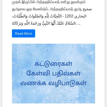
முதல் இருப்பில் அத்தஹிய்யாத் என்று துவங்கும்
துஆவை ஓத வேண்டும். அத்தஹிய்யாத் துஆ صحيح
البخاري 1202 - التَّحِيَّاتُ لِلَّهِ وَالصَّلَوَاتُ وَالطَّيِّبَاتُ،
السَّلاَمُ عَلَيْكَ أَيُّهَا النَّبِيُّ وَرَحْمَةُ اللَّهِ وَبَرَكَاتُهُ، ...
Read More