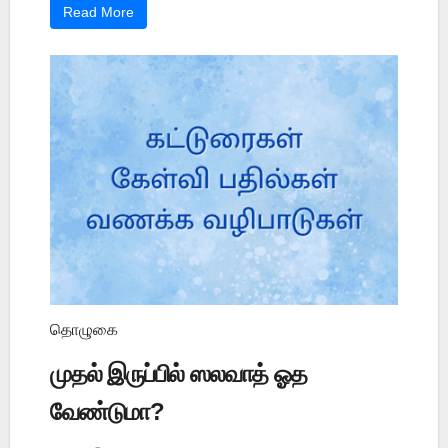
Read More
தொழுகை
முதல் இருப்பில் ஸலவாத் ஓத
வேண்டுமா?