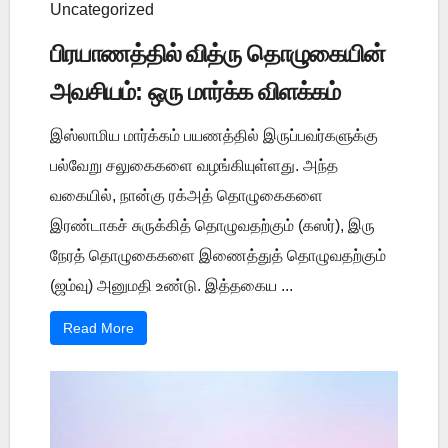
Uncategorized
பிரயாணத்தில் வித்ரு தொழுகையின்
அவசியம்: ஒரு மார்க்க விளக்கம்
இஸ்லாமிய மார்க்கம் பயணத்தில் இருப்பவர்களுக்கு
பல்வேறு சலுகைகளை வழங்கியுள்ளது. அந்த
வகையில், நான்கு ரக்அத் தொழுகைகளை
இரண்டாகச் சுருக்கித் தொழுவதற்கும் (கஸர்), இரு
நேரத் தொழுகைகளை இணைத்துத் தொழுவதற்கும்
(ஜம்வு) அனுமதி உண்டு. இத்தகைய ...
Read More