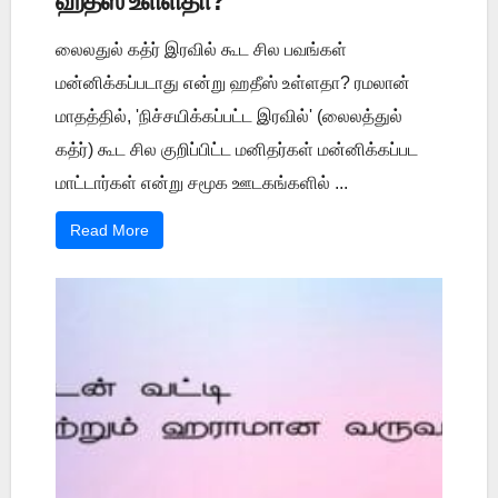
ஹதீஸ் உள்ளதா?
லைலதுல் கத்ர் இரவில் கூட சில பவங்கள்
மன்னிக்கப்படாது என்று ஹதீஸ் உள்ளதா? ரமலான்
மாதத்தில், 'நிச்சயிக்கப்பட்ட இரவில்' (லைலத்துல்
கத்ர்) கூட சில குறிப்பிட்ட மனிதர்கள் மன்னிக்கப்பட
மாட்டார்கள் என்று சமூக ஊடகங்களில் ...
Read More