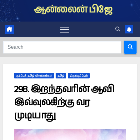
Skip
ஆன்லைன் பிஜே
to
content
குர்ஆன் தமிழ் விளக்கங்கள்
தமிழ்
திருக்குர்ஆன்
298. இறந்தவரின் ஆவி
இவ்வுலகிற்கு வர
முடியாது