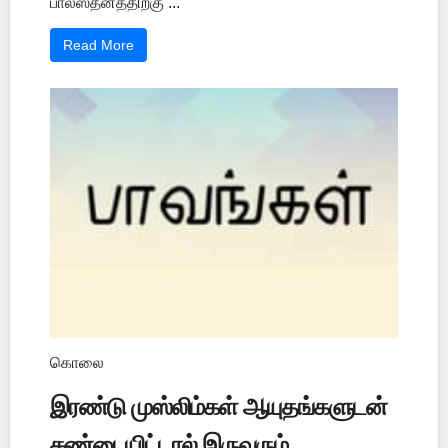
பாலஸ்தீனத்திற்கு ...
Read More
கொலை
இரண்டு முஸ்லிம்கள் ஆயுதங்களுடன்
சண்டையிட்டால் இருவரும்