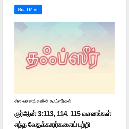
Read More
சில வசனங்களின் தஃப்ஸீர்கள்
குர்ஆன் 3:113, 114, 115 வசனங்கள்
எந்த வேதக்காரர்களைப் பற்றி