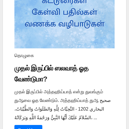
தொழுகை
முதல் இருப்பில் ஸலவாத் ஓத
வேண்டுமா?
முதல் இருப்பில் அத்தஹிய்யாத் என்று துவங்கும்
துஆவை ஓத வேண்டும். அத்தஹிய்யாத் துஆ صحيح
البخاري 1202 - التَّحِيَّاتُ لِلَّهِ وَالصَّلَوَاتُ وَالطَّيِّبَاتُ،
السَّلاَمُ عَلَيْكَ أَيُّهَا النَّبِيُّ وَرَحْمَةُ اللَّهِ وَبَرَكَاتُهُ، ...