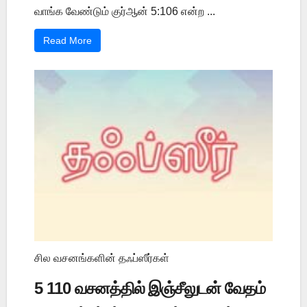
வாங்க வேண்டும் குர்ஆன் 5:106 என்ற ...
Read More
சில வசனங்களின் தஃப்ஸீர்கள்
5 110 வசனத்தில் இஞ்சீலுடன் வேதம்