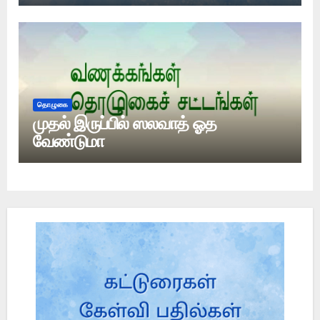
தொழுகை
முதல் இருப்பில் ஸலவாத் ஓத
வேண்டுமா