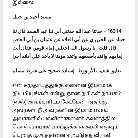
இல்லை.
مسند أحمد بن حنبل
16314 – حدثنا عبد الله حدثني أبي ثنا عبد الصمد قال ثنا
حماد عن الجريري عن أبي العلاء عن عثمان بن أبي العاص
قال قلت : يا رسول الله اجعلني إمام قومي فقال أنت
إمامهم واقتد بأضعفهم واتخذ مؤذنا لا يأخذ على أذانه أجرا
تعليق شعيب الأرنؤوط : إسناده صحيح على شرط مسلم
என் சமுதாயத்துக்கு என்னை இமாமாக
நியமியுங்கள் என்று நான் நபிகள் நாயகம்
(ஸல்) அவர்களிடம் கேட்டேன். அதற்கு
அவர்கள் நீ அவர்களின் இமாமாவாய்.
அவர்களில் பலவீனர்களைக் கவனத்தில்
கொள்வாயாக! பாங்குக்காக கூலி எதுவும்
பெறாத முஅத்தினை ஏற்படுத்துவீராக!