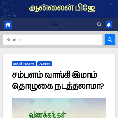
Skip
ஆன்லைன் பிஜே
to
content
ஜமாஅத் தொழுகை
தொழுகை
சம்பளம் வாங்கி இமாம்
தொழுகை நடத்தலாமா?