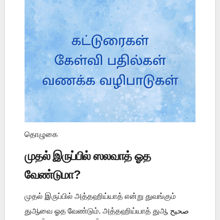
தொழுகை
முதல் இருப்பில் ஸலவாத் ஓத
வேண்டுமா?
முதல் இருப்பில் அத்தஹிய்யாத் என்று துவங்கும்
துஆவை ஓத வேண்டும். அத்தஹிய்யாத் துஆ صحيح