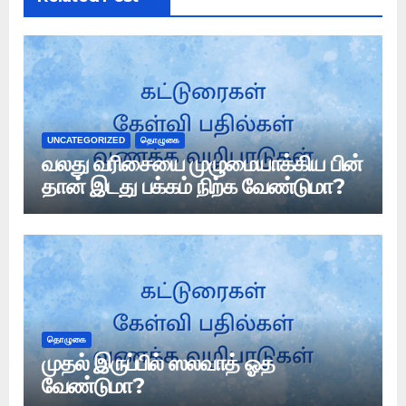
UNCATEGORIZED
தொழுகை
வலது வரிசையை முழுமையாக்கிய பின்
தான் இடது பக்கம் நிற்க வேண்டுமா?
தொழுகை
முதல் இருப்பில் ஸலவாத் ஓத
வேண்டுமா?