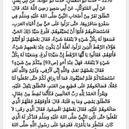
2276 – حَدَّثَنَا أَبُو النُّعْمَانِ، حَدَّثَنَا أَبُو عَوَانَةَ، عَنْ أَبِي بِشْرٍ،
عَنْ أَبِي المُتَوَكِّلِ، عَنْ أَبِي سَعِيدٍ رَضِيَ اللَّهُ عَنْهُ، قَالَ:
انْطَلَقَ نَفَرٌ مِنْ أَصْحَابِ النَّبِيِّ صَلَّى اللهُ عَلَيْهِ وَسَلَّمَ فِي
سَفْرَةٍ سَافَرُوهَا، حَتَّى نَزَلُوا عَلَى حَيٍّ مِنْ أَحْيَاءِ العَرَبِ،
فَاسْتَضَافُوهُمْ فَأَبَوْا أَنْ يُضَيِّفُوهُمْ، فَلُدِغَ سَيِّدُ ذَلِكَ الحَيِّ،
فَسَعَوْا لَهُ بِكُلِّ شَيْءٍ لاَ يَنْفَعُهُ شَيْءٌ، فَقَالَ بَعْضُهُمْ: لَوْ أَتَيْتُمْ
هَؤُلاَءِ الرَّهْطَ الَّذِينَ نَزَلُوا، لَعَلَّهُ أَنْ يَكُونَ عِنْدَ بَعْضِهِمْ شَيْءٌ،
فَأَتَوْهُمْ، فَقَالُوا: يَا أَيُّهَا الرَّهْطُ إِنَّ سَيِّدَنَا لُدِغَ، وَسَعَيْنَا لَهُ بِكُلِّ
شَيْءٍ لاَ يَنْفَعُهُ، فَهَلْ عِنْدَ أَحَدٍ [ص:93] مِنْكُمْ مِنْ شَيْءٍ؟
فَقَالَ بَعْضُهُمْ: نَعَمْ، وَاللَّهِ إِنِّي لَأَرْقِي، وَلَكِنْ وَاللَّهِ لَقَدِ
اسْتَضَفْنَاكُمْ فَلَمْ تُضَيِّفُونَا، فَمَا أَنَا بِرَاقٍ لَكُمْ حَتَّى تَجْعَلُوا لَنَا
جُعْلًا، فَصَالَحُوهُمْ عَلَى قَطِيعٍ مِنَ الغَنَمِ، فَانْطَلَقَ يَتْفِلُ عَلَيْهِ،
وَيَقْرَأُ: الحَمْدُ لِلَّهِ رَبِّ العَالَمِينَ فَكَأَنَّمَا نُشِطَ مِنْ عِقَالٍ،
فَانْطَلَقَ يَمْشِي وَمَا بِهِ قَلَبَةٌ، قَالَ: فَأَوْفَوْهُمْ جُعْلَهُمُ الَّذِي
صَالَحُوهُمْ عَلَيْهِ، فَقَالَ بَعْضُهُمْ: اقْسِمُوا، فَقَالَ الَّذِي رَقَى: لاَ
تَفْعَلُوا حَتَّى نَأْتِيَ النَّبِيَّ صَلَّى اللهُ عَلَيْهِ وَسَلَّمَ فَنَذْكُرَ لَهُ الَّذِي
كَانَ، فَنَنْظُرَ مَا يَأْمُرُنَا، فَقَدِمُوا عَلَى رَسُولِ اللَّهِ صَلَّى اللهُ