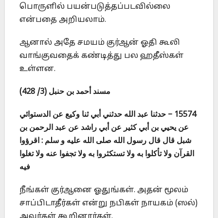
பொருளில் பயன்படுத்தப்படவில்லை
என்பதை அறியலாம்.
ஆனால் அதே சமயம் குர்ஆன் ஓதி கூலி
வாங்குவதைக் கண்டித்து பல ஹதீஸ்கள்
உள்ளன.
مسند أحمد بن حنبل (3/ 428)
15574 – حدثنا عبد الله حدثني أبي ثنا وكيع عن الدستوائي
عن يحيي بن أبي كثير عن أبي راشد عن عبد الرحمن بن
شبل قال قال رسول الله صلى الله عليه و سلم : اقرؤوا
القرآن ولا تأكلوا به ولا تستكثروا به ولا تجفوا عنه ولا تغلوا
فيه
நீங்கள் குர்ஆனை ஓதுங்கள். அதன் மூலம்
சாப்பிடாதீர்கள் என்று நபிகள் நாயகம் (ஸல்)
அவர்கள் கூறினார்கள்.