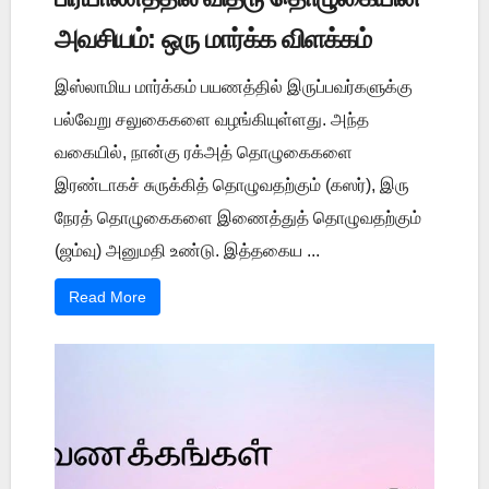
அவசியம்: ஒரு மார்க்க விளக்கம்
இஸ்லாமிய மார்க்கம் பயணத்தில் இருப்பவர்களுக்கு
பல்வேறு சலுகைகளை வழங்கியுள்ளது. அந்த
வகையில், நான்கு ரக்அத் தொழுகைகளை
இரண்டாகச் சுருக்கித் தொழுவதற்கும் (கஸர்), இரு
நேரத் தொழுகைகளை இணைத்துத் தொழுவதற்கும்
(ஜம்வு) அனுமதி உண்டு. இத்தகைய ...
Read More