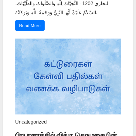
البخاري 1202 - التَّحِيَّاتُ لِلَّهِ وَالصَّلَوَاتُ وَالطَّيِّبَاتُ،
السَّلاَمُ عَلَيْكَ أَيُّهَا النَّبِيُّ وَرَحْمَةُ اللَّهِ وَبَرَكَاتُهُ، ...
Read More
Uncategorized
பிரயாணத்தில் வித்ரு தொழுகையின்