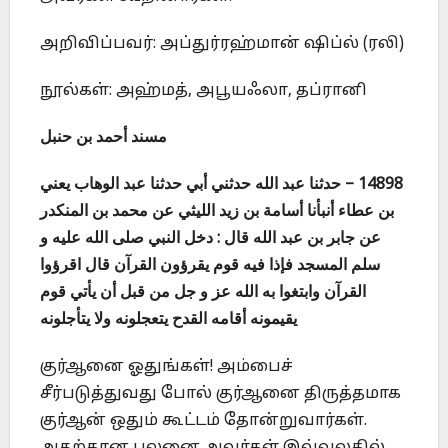
அறிவிப்பவர்: அப்துர்ரஹ்மான் ஷிப்ல் (ரலி)
நூல்கள்: அஹ்மத், அபூயஃலா, தப்ரானி
مسند أحمد بن حنبل
14898 – حدثنا عبد الله حدثني أبي حدثنا عبد الوهاب يعني
بن عطاء أنبأنا أسامة بن زيد الليثي عن محمد بن المنكدر
عن جابر بن عبد الله قال : دخل النبي صلى الله عليه و
سلم المسجد فإذا فيه قوم يقرؤون القرآن قال اقرؤوا
القرآن وابتغوا به الله عز و جل من قبل أن يأتي قوم
يقيمونه أقامه القدح يتعجلونه ولا يتأجلونه
குர்ஆனை ஓதுங்கள்! அம்பைச்
சீர்படுத்துவது போல் குர்ஆனை திருத்தமாக
குர்ஆன் ஒதும் கூட்டம் தோன்றுவார்கள்.