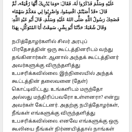
عَلَيْهِ وَسَلَّمَ فَذَكَرُوا لَهُ، فَقَالَ: «وَمَا يُدْرِيكَ أَنَّهَا رُقْيَةٌ»، ثُمَّ
قَالَ: «قَدْ أَصَبْتُمْ، اقْسِمُوا، وَاضْرِبُوا لِي مَعَكُمْ سَهْمًا»
فَضَحِكَ رَسُولُ اللَّهِ صَلَّى اللهُ عَلَيْهِ وَسَلَّمَ، قَالَ أَبُو عَبْدِ اللَّهِ:
وَقَالَ شُعْبَةُ: حَدَّثَنَا أَبُو بِشْرٍ، سَمِعْتُ أَبَا المُتَوَكِّلِ، بِهَذَا
நபித்தோழர்களில் சிலர் அரபுப்
பிரதேசத்தின் ஒரு கூட்டத்தினரிடம் வந்து
தங்கினார்கள். ஆனால் அந்தக் கூட்டத்தினர்
அவர்களுக்கு விருந்தளித்து
உபசரிக்கவில்லை. இந்நிலையில் அந்தக்
கூட்டத்தின் தலைவனை (தேள்)
கொட்டிவிட்டது. உங்களிடம் மருந்தோ
அல்லது மந்திரிப்பவரோ உள்ளனரா? என்று
அவர்கள் கேட்டனர். அதற்கு நபித்தோழர்கள்,
நீங்கள் எங்களுக்கு விருந்தளித்து
உபசரிக்கவில்லை. எனவே எங்களுக்கு ஒரு
கூலியை நீங்கள் நிர்ணயித்தால் நாங்கள்