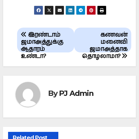
Post
இரண்டாம்
கணவன்
navigation
ஜமாஅத்துக்கு
மனைவி
ஆதாரம்
ஜமாஅத்தாக
உண்டா?
தொழலாமா?
By
PJ Admin
Related Post