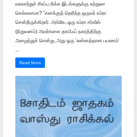
வரலாற்றுச் சிரப்பு மிக்க இடங்களுக்கு சுற்றுலா
செல்லலாமா? "எனக்குத் தெரிந்த ஒருவர் உம்ரா
சென்றிருக்கிறார். அங்கே, ஒரு உம்ரா சர்வீஸ்
(நிறுவனம்) அவர்களை தாயிஃப் நகரத்திற்கு
அழைத்துச் சென்று, அது ஒரு 'சுன்னத்தான பயணம்'
...
Read More