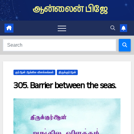
Skip
ஆன்லைன் பிஜே
to
content
குர்ஆன் ஆங்கில விளக்கங்கள்
திருக்குர்ஆன்
305. Barrier between the seas.