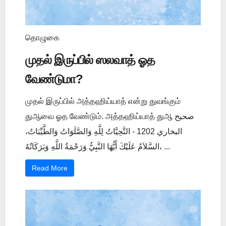
தொழுகை
முதல் இருப்பில் ஸலவாத் ஓத
வேண்டுமா?
முதல் இருப்பில் அத்தஹிய்யாத் என்று துவங்கும்
துஆவை ஓத வேண்டும். அத்தஹிய்யாத் துஆ صحيح
البخاري 1202 - التَّحِيَّاتُ لِلَّهِ وَالصَّلَوَاتُ وَالطَّيِّبَاتُ،
السَّلاَمُ عَلَيْكَ أَيُّهَا النَّبِيُّ وَرَحْمَةُ اللَّهِ وَبَرَكَاتُهُ، ...
Read More