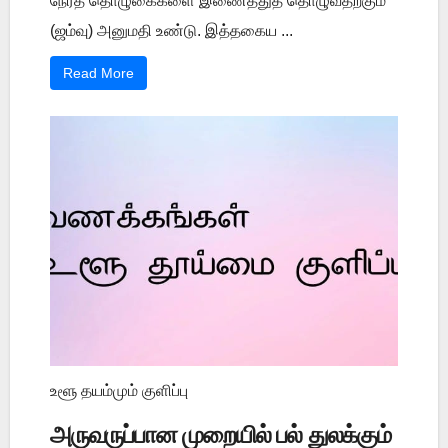
நேரத் தொழுகைகளை இணைத்துத் தொழுவதற்கும்
(ஜம்வு) அனுமதி உண்டு. இத்தகைய ...
Read More
உளூ தயம்மும் குளிப்பு
அருவருப்பான முறையில் பல் துலக்கும்