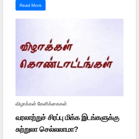
Read More
விழாக்கள் கேளிக்கைகள்
வரலாற்றுச் சிரப்பு மிக்க இடங்களுக்கு
சுற்றுலா செல்லலாமா?