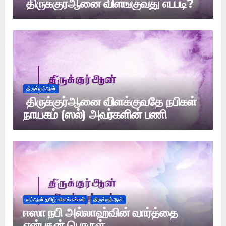
திருக்குர்ஆனை விளங்குவது எப்படி?
திருக்குர்ஆன்
திருக்குர்ஆனை விளக்குவதே நபிகள்
நாயகம் (ஸல்) அவர்களின் பணி
குர்ஆன் தமிழ் விளக்கங்கள்
திருக்குர்ஆன்
ஈஸா நபி அல்லாஹ்வின் வார்த்தை
என்பதன் பொருள்