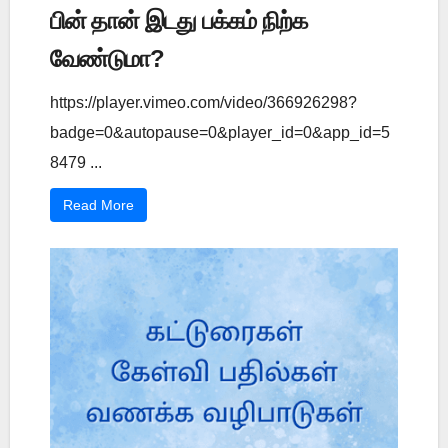
பின் தான் இடது பக்கம் நிற்க
வேண்டுமா?
https://player.vimeo.com/video/366926298?
badge=0&autopause=0&player_id=0&app_id=5
8479 ...
Read More