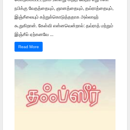
நபிக்கு வேதத்தையும், ஞானத்தையும், தவ்ராத்தையும்,
இஞ்சீலையும் கற்றுக்கொடுத்ததாக அல்லாஹ்
கூறுகிறான். கேள்வி என்னவென்றால்: தவ்ராத் மற்றும்
இஞ்சீல் ஏற்கனவே ...
Read More