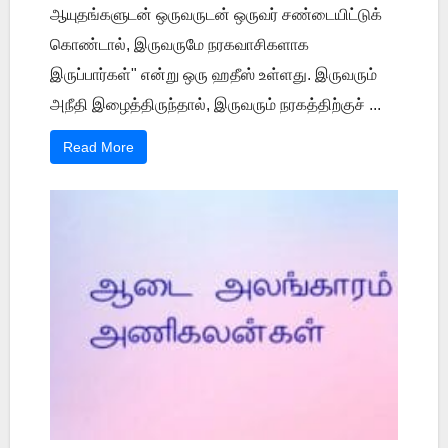
ஆயுதங்களுடன் ஒருவருடன் ஒருவர் சண்டையிட்டுக்
கொண்டால், இருவருமே நரகவாசிகளாக
இருப்பார்கள்" என்று ஒரு ஹதீஸ் உள்ளது. இருவரும்
அநீதி இழைத்திருந்தால், இருவரும் நரகத்திற்குச் ...
Read More