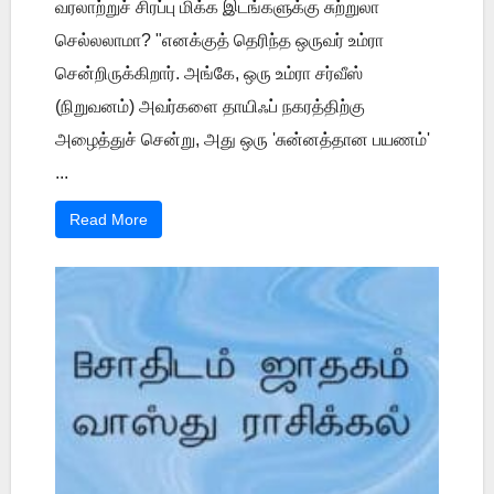
வரலாற்றுச் சிரப்பு மிக்க இடங்களுக்கு சுற்றுலா
செல்லலாமா? "எனக்குத் தெரிந்த ஒருவர் உம்ரா
சென்றிருக்கிறார். அங்கே, ஒரு உம்ரா சர்வீஸ்
(நிறுவனம்) அவர்களை தாயிஃப் நகரத்திற்கு
அழைத்துச் சென்று, அது ஒரு 'சுன்னத்தான பயணம்'
...
Read More