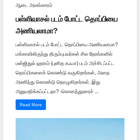
ஆடை அலங்காரம்
பள்ளிவாசல் படம் போட்ட தொப்பியை
அணியலாமா?
பள்ளிவாசல் படம் போட்ட தொப்பியை அணியலாமா?
மக்காவிலிருந்து திரும்புபவர்கள் சில நேரங்களில்
மஸ்ஜிதுல் ஹராம் (புனித கஃபா) படம் அச்சிடப்பட்ட
தொப்பிகளைக் கொண்டு வருகிறார்கள், அதை
அணிந்து கொண்டு தொழுகிறார்கள். இது
அனுமதிக்கப்பட்டதா? -கொளத்தூரைச் ...
Read More