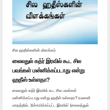
சில ஹதீஸ்களின் விளக்கம்
லைலதுல் கத்ர் இரவில் கூட சில
பவங்கள் மன்னிக்கப்படாது என்று
ஹதீஸ் உள்ளதா?
லைலதுல் கத்ர் இரவில் கூட சில பவங்கள்
மன்னிக்கப்படாது என்று ஹதீஸ் உள்ளதா? ரமலான்
மாதத்தில், 'நிச்சயிக்கப்பட்ட இரவில்' (லைலத்துல்