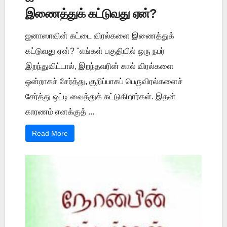
இணைத்துக் கட்டுவது ஏன்?
ஜனாஸாவின் கட்டை விரல்களை இணைத்துக்
கட்டுவது ஏன்? "எங்கள் பகுதியில் ஒரு நபர்
இறந்துவிட்டால், இறந்தவரின் கால் விரல்களை
ஒன்றாகச் சேர்த்து, குறிப்பாகப் பெருவிரல்களைச்
சேர்த்து ஒட்டி வைத்துக் கட்டுகிறார்கள். இதன்
காரணம் எனக்குத் ...
Read More