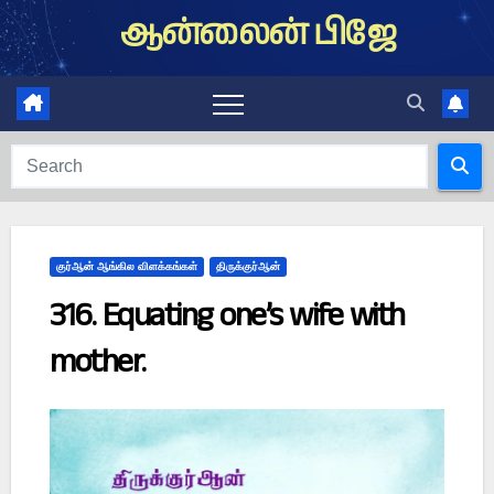
Skip
ஆன்லைன் பிஜே
to
content
குர்ஆன் ஆங்கில விளக்கங்கள்
திருக்குர்ஆன்
316. Equating one’s wife with
mother.