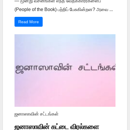
— மூன்று வசனங்கள் எந்த வேதக்காரர்களைப்
(People of the Book) பற்றிப் பேசுகின்றன? அவை ...
Read More
ஜனாஸாவின் சட்டங்கள்
ஜனாஸாவின் கட்டை விரல்களை