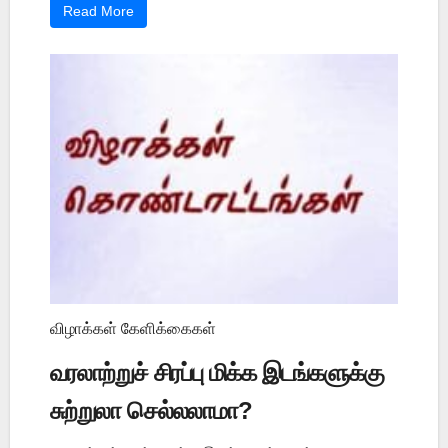
Read More
விழாக்கள் கேளிக்கைகள்
வரலாற்றுச் சிரப்பு மிக்க இடங்களுக்கு
சுற்றுலா செல்லலாமா?