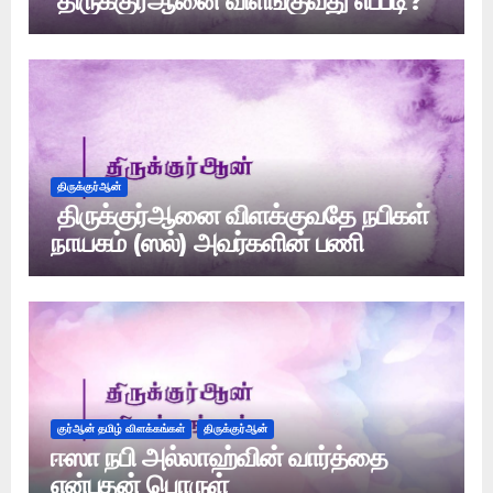
திருக்குர்ஆனை விளங்குவது எப்படி?
திருக்குர்ஆன்
திருக்குர்ஆனை விளக்குவதே நபிகள்
நாயகம் (ஸல்) அவர்களின் பணி
குர்ஆன் தமிழ் விளக்கங்கள்
திருக்குர்ஆன்
ஈஸா நபி அல்லாஹ்வின் வார்த்தை
என்பதன் பொருள்