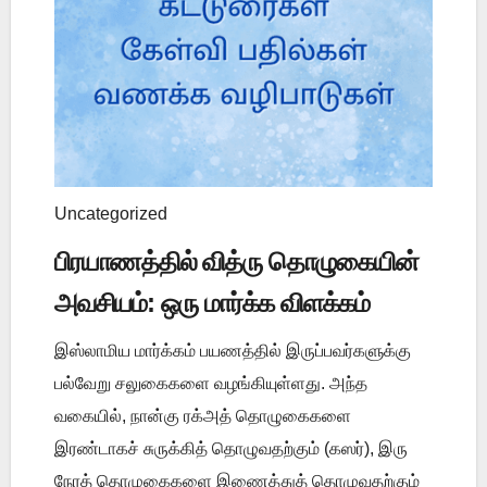
Uncategorized
பிரயாணத்தில் வித்ரு தொழுகையின்
அவசியம்: ஒரு மார்க்க விளக்கம்
இஸ்லாமிய மார்க்கம் பயணத்தில் இருப்பவர்களுக்கு
பல்வேறு சலுகைகளை வழங்கியுள்ளது. அந்த
வகையில், நான்கு ரக்அத் தொழுகைகளை
இரண்டாகச் சுருக்கித் தொழுவதற்கும் (கஸர்), இரு
நேரத் தொழுகைகளை இணைத்துத் தொழுவதற்கும்