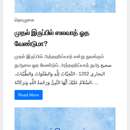
தொழுகை
முதல் இருப்பில் ஸலவாத் ஓத
வேண்டுமா?
முதல் இருப்பில் அத்தஹிய்யாத் என்று துவங்கும்
துஆவை ஓத வேண்டும். அத்தஹிய்யாத் துஆ صحيح
البخاري 1202 - التَّحِيَّاتُ لِلَّهِ وَالصَّلَوَاتُ وَالطَّيِّبَاتُ،
السَّلاَمُ عَلَيْكَ أَيُّهَا النَّبِيُّ وَرَحْمَةُ اللَّهِ وَبَرَكَاتُهُ، ...
Read More