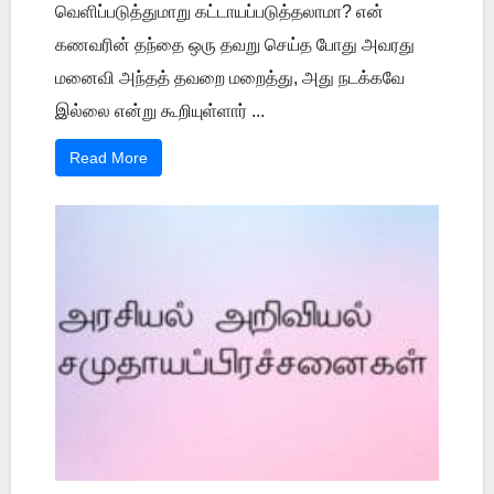
வெளிப்படுத்துமாறு கட்டாயப்படுத்தலாமா? என்
கணவரின் தந்தை ஒரு தவறு செய்த போது அவரது
மனைவி அந்தத் தவறை மறைத்து, அது நடக்கவே
இல்லை என்று கூறியுள்ளார் ...
Read More