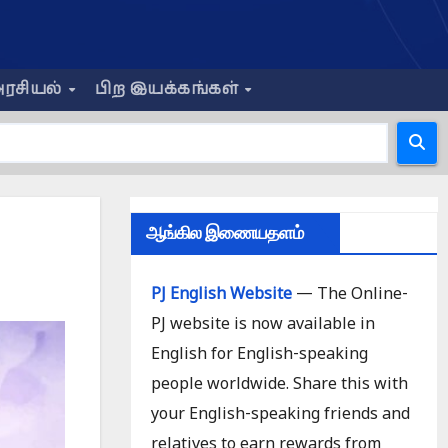
ரசியல்
பிற இயக்கங்கள்
ஆங்கில இணையதளம்
PJ English Website
— The Online-
PJ website is now available in
English for English-speaking
people worldwide. Share this with
your English-speaking friends and
relatives to earn rewards from