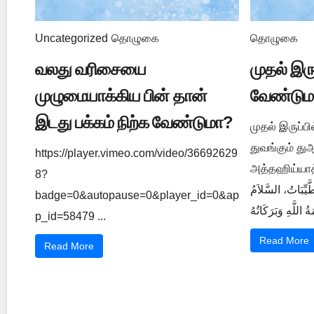
Uncategorized
தொழுகை
தொழுகை
வலது வரிசையை
முதல் இர
முழுமையாக்கிய பின் தான்
வேண்டும
இடது பக்கம் நிற்க வேண்டுமா?
முதல் இருப்ப
துவங்கும் த
https://player.vimeo.com/video/36692629
அத்தஹிய்யாத் துஆ ي 1202
8?
َّيِّبَاتُ، السَّلاَمُ
badge=0&autopause=0&player_id=0&ap
p_id=58479 ...
Read More
Read More