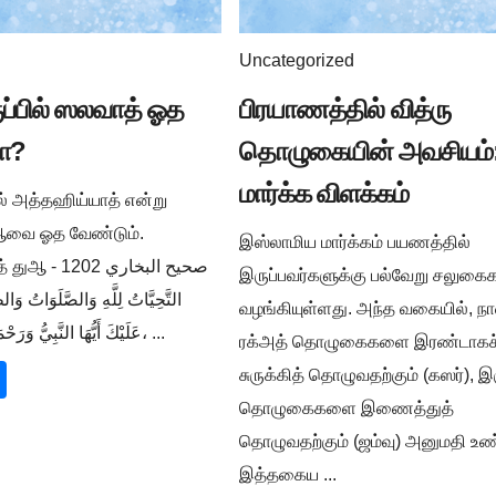
Uncategorized
ுப்பில் ஸலவாத் ஓத
பிரயாணத்தில் வித்ரு
ா?
தொழுகையின் அவசியம்:
மார்க்க விளக்கம்
ில் அத்தஹிய்யாத் என்று
ுஆவை ஓத வேண்டும்.
இஸ்லாமிய மார்க்கம் பயணத்தில்
صحيح البخار -
இருப்பவர்களுக்கு பல்வேறு சலுக
التَّحِيَّاتُ لِلَّهِ وَالصَّلَوَاتُ وَالط
வழங்கியுள்ளது. அந்த வகையில், நா
عَلَيْكَ أَيُّهَا النَّبِيُّ وَرَحْمَةُ اللَّهِ وَبَرَكَاتُهُ، ...
ரக்அத் தொழுகைகளை இரண்டாகச
சுருக்கித் தொழுவதற்கும் (கஸர்), இ
தொழுகைகளை இணைத்துத்
தொழுவதற்கும் (ஜம்வு) அனுமதி உண்
இத்தகைய ...