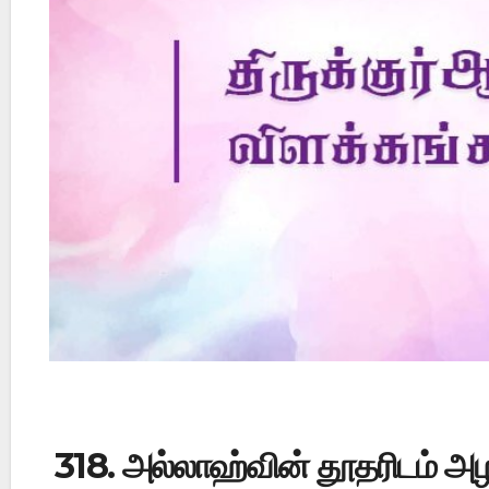
Did Jesus Resurrect on Sunday or Monday?
318. அல்லாஹ்வின் தூதரிடம் அழ