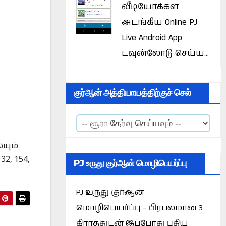
வீடியோக்கள்
அடங்கிய Online PJ
Live Android App
டவுன்லோடு செய்ய...
குர்ஆன் அத்தியாயத்திற்குச் செல்
யும்
32, 154,
PJ உருது குர்ஆன் மொழிபெயர்ப்பு
PJ உருது குர்ஆன்
மொழிபெயர்ப்பு - பிரபலமான 3
கிராத்துடன் இப்போது புதிய