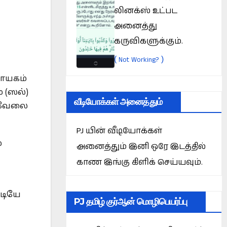
லினக்ஸ் உட்பட
அனைத்து
கருவிகளுக்கும்.
(
)
Not Working?
நாயகம்
 (ஸல்)
வீடியோக்கள் அனைத்தும்
் வேலை
PJ யின் வீடியோக்கள்
்
அனைத்தும் இனி ஒரே இடத்தில்
காண இங்கு கிளிக் செய்யவும்.
படியே
PJ தமிழ் குர்ஆன் மொழிபெயர்ப்பு