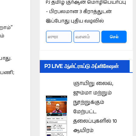
PJ தமிழ் குர்ஆன் மொழிபெயர்ப்பு
- பிரபலமான 3 கிராத்துடன்
இப்போது புதிய வடிவில்
றோம்”
ம்
செல்
ாது.
PJ LIVE ஆன்ட்ராய்டு அப்ளிகேஷன்
 பணி;
ஞாயிறு லைவ்,
ஜும்மா மற்றும்
நூற்றுக்கும்
மேற்பட்ட
தலைப்புகளில் 10
ஆயிரம்