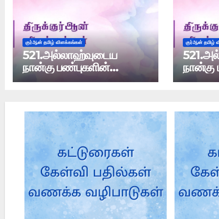
குர்ஆன் தமிழ் விளக்கங்கள்
குர்ஆன் தமிழ் 
521.அல்லாஹ்வுடைய
521.அல
நான்கு பண்புகளின்
நான்கு 
விளக்கம்
விளக்கம