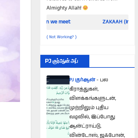
Almighty Allah!
When we meet
ZAKAAH (In the light of Qur a
Not Working?
(
)
PJ குர்ஆன் அப்
PJ குர்ஆன்
- பல
கிராத்துகள்,
விளக்கங்களுடன்,
முற்றிலும் புதிய
வடிவில், இப்போது
ஆன்ட்ராய்டு,
வின்டோஸ், ஜஃபோன்,