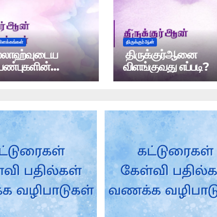
விளக்கங்கள்
திருக்குர்ஆன்
்லாஹ்வுடைய
திருக்குர்ஆனை
பண்புகளின்
விளங்குவது எப்படி?
்