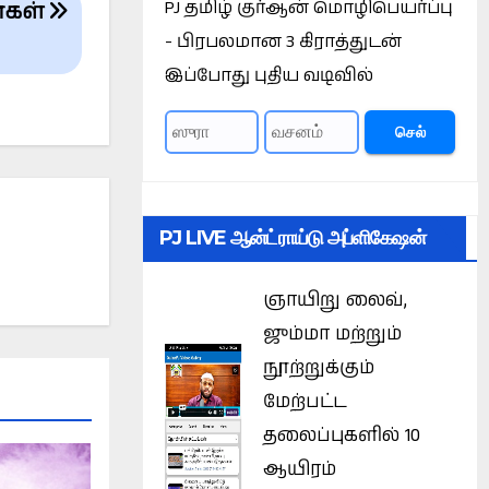
PJ தமிழ் குர்ஆன் மொழிபெயர்ப்பு
ர்கள்
- பிரபலமான 3 கிராத்துடன்
இப்போது புதிய வடிவில்
செல்
PJ LIVE ஆன்ட்ராய்டு அப்ளிகேஷன்
ஞாயிறு லைவ்,
ஜும்மா மற்றும்
நூற்றுக்கும்
மேற்பட்ட
தலைப்புகளில் 10
ஆயிரம்