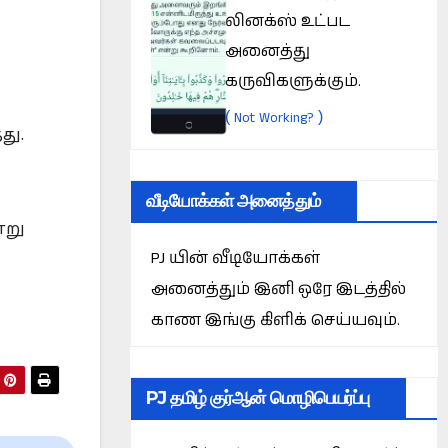
லினக்ஸ் உட்பட
அனைத்து
கருவிகளுக்கும்.
(
)
Not Working?
து.
வீடியோக்கள் அனைத்தும்
்று
PJ யின் வீடியோக்கள்
அனைத்தும் இனி ஒரே இடத்தில்
காண இங்கு கிளிக் செய்யவும்.
PJ தமிழ் குர்ஆன் மொழிபெயர்ப்பு