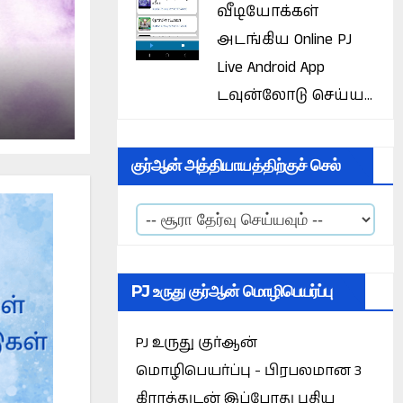
வீடியோக்கள்
அடங்கிய Online PJ
Live Android App
டவுன்லோடு செய்ய...
குர்ஆன் அத்தியாயத்திற்குச் செல்
PJ உருது குர்ஆன் மொழிபெயர்ப்பு
PJ உருது குர்ஆன்
மொழிபெயர்ப்பு - பிரபலமான 3
கிராத்துடன் இப்போது புதிய