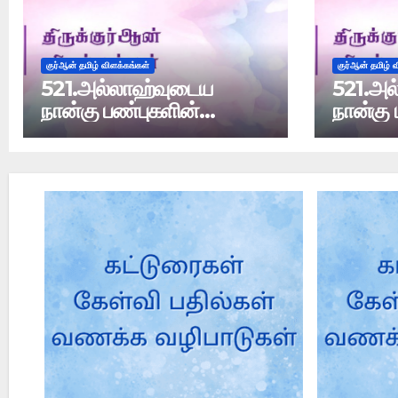
குர்ஆன் தமிழ் விளக்கங்கள்
குர்ஆன் தமிழ் 
521.அல்லாஹ்வுடைய
521.அல
நான்கு பண்புகளின்
நான்கு 
விளக்கம்
விளக்கம