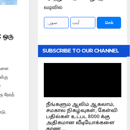
வடிவில்
செல்
 ஒரு
SUBSCRIBE TO OUR CHANNEL
ைகளை
ன்கு
்
ரு நேரத்
டு.