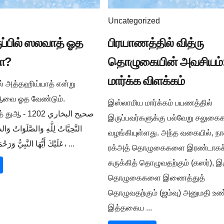
Uncategorized
ுப்பில் ஸலவாத் ஓத
பிரயாணத்தில் வித்ரு
ா?
தொழுகையின் அவசியம்:
மார்க்க விளக்கம்
ில் அத்தஹிய்யாத் என்று
ுஆவை ஓத வேண்டும்.
இஸ்லாமிய மார்க்கம் பயணத்தில்
صحيح البخار -
இருப்பவர்களுக்கு பல்வேறு சலுக
التَّحِيَّاتُ لِلَّهِ وَالصَّلَوَاتُ وَالط
வழங்கியுள்ளது. அந்த வகையில், நா
عَلَيْكَ أَيُّهَا النَّبِيُّ وَرَحْمَةُ اللَّهِ وَبَرَكَاتُهُ، ...
ரக்அத் தொழுகைகளை இரண்டாகச
சுருக்கித் தொழுவதற்கும் (கஸர்), இ
தொழுகைகளை இணைத்துத்
தொழுவதற்கும் (ஜம்வு) அனுமதி உண்
இத்தகைய ...