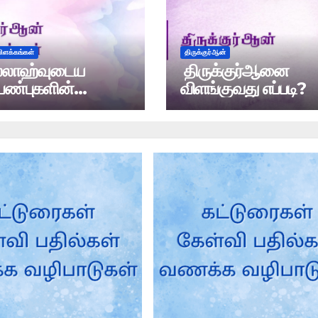
விளக்கங்கள்
திருக்குர்ஆன்
்லாஹ்வுடைய
திருக்குர்ஆனை
பண்புகளின்
விளங்குவது எப்படி?
்