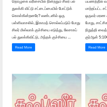
தொழுகை வரிசையில் நின்றதும் சிலர் பல்
பயணத்தில் வசி
துலக்கி விட்டு சட்டைப்பையில் போட்டுக்
மாற்றப்பட்ட 
கொள்கின்றனரே? லண்டனில் ஒரு
ஒருவர் மரண ச
பள்ளிவாசலில், இகாமத் சொல்லப்படும் போது
போது, சாட்ச
சிலர் மிஸ்வாக் குச்சியை எடுத்து, லேசாகப்
நிறுத்தி வைத
பல் துலக்கிவிட்டு, அந்தக் குச்சியை ...
குர்ஆன் 5:106
Read More
Read More