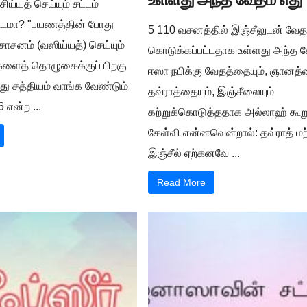
ய்யத் செய்யும் சட்டம்
சட்டமா? "பயணத்தின் போது
5 110 வசனத்தில் இஞ்சீலுடன் வேத
ாசனம் (வஸிய்யத்) செய்யும்
கொடுக்கப்பட்டதாக உள்ளது அந்த வ
ிகளைத் தொழுகைக்குப் பிறகு
ஈஸா நபிக்கு வேதத்தையும், ஞானத்த
்து சத்தியம் வாங்க வேண்டும்
தவ்ராத்தையும், இஞ்சீலையும்
 என்ற ...
கற்றுக்கொடுத்ததாக அல்லாஹ் கூறு
கேள்வி என்னவென்றால்: தவ்ராத் மற்
இஞ்சீல் ஏற்கனவே ...
Read More