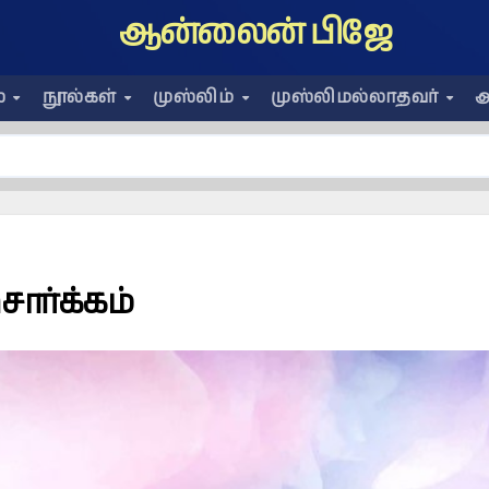
ஆன்லைன் பிஜே
ை
நூல்கள்
முஸ்லிம்
முஸ்லிமல்லாதவர்
அ
ொர்க்கம்