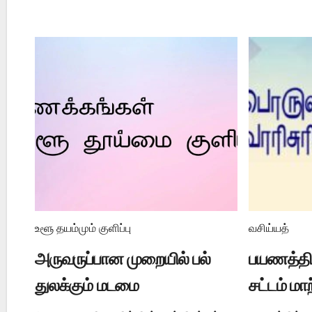
உளூ தயம்மும் குளிப்பு
வசிய்யத்
அருவருப்பான முறையில் பல்
பயணத்தில
துலக்கும் மடமை
சட்டம் மா