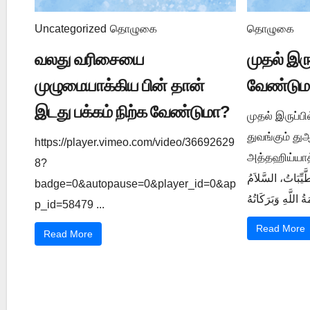
Uncategorized
தொழுகை
தொழுகை
வலது வரிசையை
முதல் இர
முழுமையாக்கிய பின் தான்
வேண்டும
இடது பக்கம் நிற்க வேண்டுமா?
முதல் இருப்ப
துவங்கும் த
https://player.vimeo.com/video/36692629
அத்தஹிய்யாத் துஆ ي 1202
8?
َّيِّبَاتُ، السَّلاَمُ
badge=0&autopause=0&player_id=0&ap
p_id=58479 ...
Read More
Read More