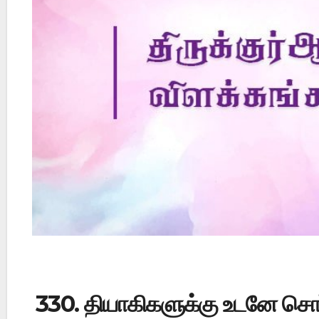
Did Jesus Resurrect on Sunday or Monday?
330. தியாகிகளுக்கு உடனே சொர