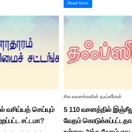
Read More
சில வசனங்களின் தஃப்ஸீர்கள்
் வசிய்யத் செய்யும்
5 110 வசனத்தில் இஞ்சீல
ற்றப்பட்ட சட்டமா?
வேதம் கொடுக்கப்பட்டத
உள்ளது அந்த வேதம் எது