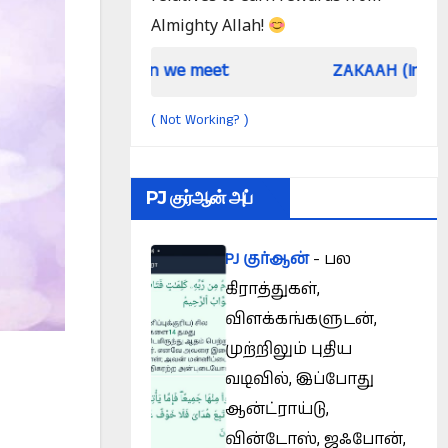
Almighty Allah!
When we meet
ZAKAAH (In the light of Qur an
Not Working?
(
)
PJ குர்ஆன் அப்
PJ குர்ஆன்
- பல
கிராத்துகள்,
விளக்கங்களுடன்,
முற்றிலும் புதிய
வடிவில், இப்போது
ஆன்ட்ராய்டு,
வின்டோஸ், ஜஃபோன்,