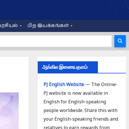
ரசியல்
பிற இயக்கங்கள்
ஆங்கில இணையதளம்
PJ English Website
— The Online-
PJ website is now available in
English for English-speaking
people worldwide. Share this with
your English-speaking friends and
relatives to earn rewards from