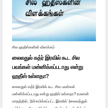
சில ஹதீஸ்களின் விளக்கம்
லைலதுல் கத்ர் இரவில் கூட சில
பவங்கள் மன்னிக்கப்படாது என்று
ஹதீஸ் உள்ளதா?
லைலதுல் கத்ர் இரவில் கூட சில பவங்கள்
மன்னிக்கப்படாது என்று ஹதீஸ் உள்ளதா? ரமலான்
மாதத்தில், 'நிச்சயிக்கப்பட்ட இரவில்' (லைலத்துல்