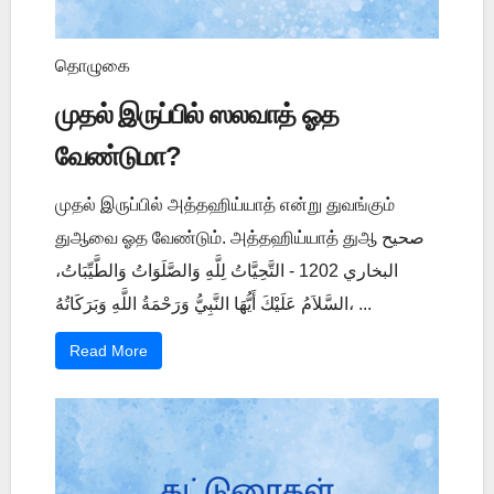
தொழுகை
முதல் இருப்பில் ஸலவாத் ஓத
வேண்டுமா?
முதல் இருப்பில் அத்தஹிய்யாத் என்று துவங்கும்
துஆவை ஓத வேண்டும். அத்தஹிய்யாத் துஆ صحيح
البخاري 1202 - التَّحِيَّاتُ لِلَّهِ وَالصَّلَوَاتُ وَالطَّيِّبَاتُ،
السَّلاَمُ عَلَيْكَ أَيُّهَا النَّبِيُّ وَرَحْمَةُ اللَّهِ وَبَرَكَاتُهُ، ...
Read More