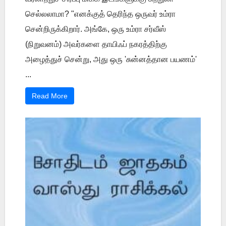
செல்லலாமா? "எனக்குத் தெரிந்த ஒருவர் உம்ரா
சென்றிருக்கிறார். அங்கே, ஒரு உம்ரா சர்வீஸ்
(நிறுவனம்) அவர்களை தாயிஃப் நகரத்திற்கு
அழைத்துச் சென்று, அது ஒரு 'சுன்னத்தான பயணம்'
...
Read More