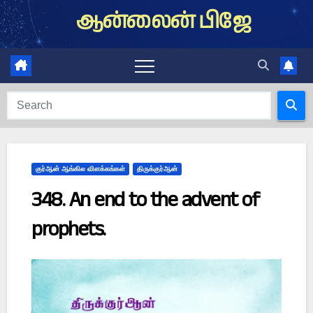
Skip
ஆன்லைன் பிஜே
to
content
குர்ஆன் ஆங்கில விளக்கங்கள்
திருக்குர்ஆன்
348. An end to the advent of
prophets.