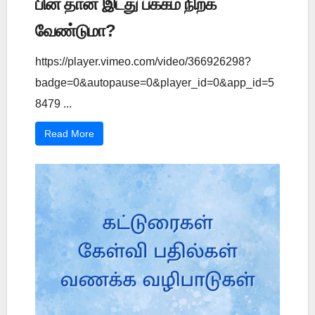
பின் தான் இடது பக்கம் நிற்க
வேண்டுமா?
https://player.vimeo.com/video/366926298?
badge=0&autopause=0&player_id=0&app_id=5
8479 ...
Read More