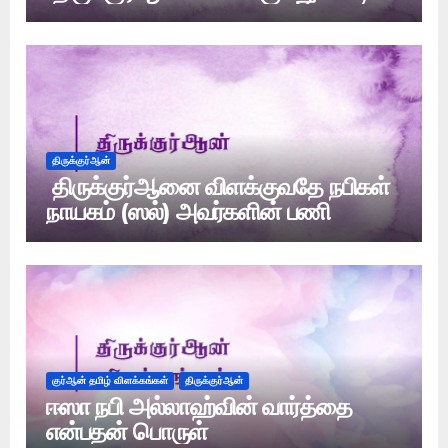
திருக்குர்ஆன்
திருக்குர்ஆனை விளக்குவதே நபிகள்
நாயகம் (ஸல்) அவர்களின் பணி
குர்ஆன் தமிழ் விளக்கங்கள்
திருக்குர்ஆன்
ஈஸா நபி அல்லாஹ்வின் வார்த்தை
என்பதன் பொருள்