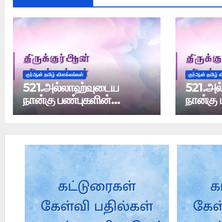
குர்ஆன் தமிழ் விளக்கங்கள்
குர்ஆன் தமிழ் 
521.அல்லாஹ்வுடைய
521.அல
நான்கு பண்புகளின்
நான்கு 
விளக்கம்
விளக்கம