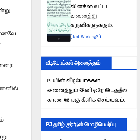
லினக்ஸ் உட்பட
ன்று
அனைத்து
கருவிகளுக்கும்.
. எனவே
(
)
Not Working?
.
வீடியோக்கள் அனைத்தும்
ளனர்.
PJ யின் வீடியோக்கள்
னெனில்
அனைத்தும் இனி ஒரே இடத்தில்
க
காண இங்கு கிளிக் செய்யவும்.
ம்
PJ தமிழ் குர்ஆன் மொழிபெயர்ப்பு
்று