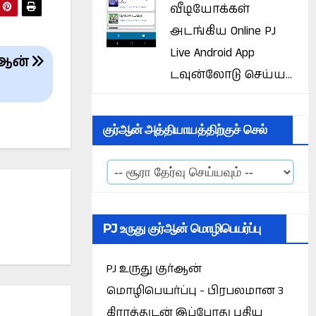
வீடியோக்கள்
அடங்கிய Online PJ
Live Android App
ர்ஆன்
டவுன்லோடு செய்ய...
குர்ஆன் அத்தியாயத்திற்குச் செல்
PJ உருது குர்ஆன் மொழிபெயர்ப்பு
PJ உருது குர்ஆன்
மொழிபெயர்ப்பு - பிரபலமான 3
கிராத்துடன் இப்போது புதிய