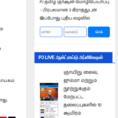
PJ தமிழ் குர்ஆன் மொழிபெயர்ப்பு
- பிரபலமான 3 கிராத்துடன்
இப்போது புதிய வடிவில்
ள்
செல்
்
PJ LIVE ஆன்ட்ராய்டு அப்ளிகேஷன்
ஞாயிறு லைவ்,
ஜும்மா மற்றும்
நாயகம்
நூற்றுக்கும்
மேற்பட்ட
ளது
தலைப்புகளில் 10
ஆயிரம்