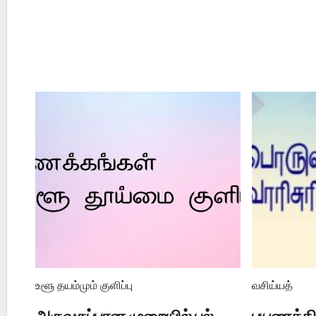
உளூ தயம்மும் குளிப்பு
வசிய்யத்