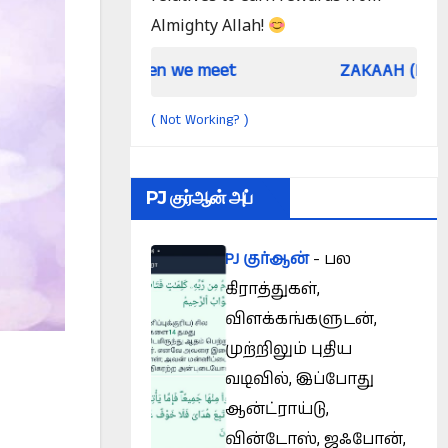
Almighty Allah!
When we meet
ZAKAAH (In the light of Qur a
Not Working?
(
)
PJ குர்ஆன் அப்
PJ குர்ஆன்
- பல
கிராத்துகள்,
விளக்கங்களுடன்,
முற்றிலும் புதிய
வடிவில், இப்போது
ஆன்ட்ராய்டு,
வின்டோஸ், ஜஃபோன்,