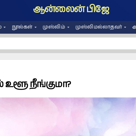
ஆன்லைன் பிஜே
ை
நூல்கள்
முஸ்லிம்
முஸ்லிமல்லாதவர்
அ
 உளூ நீங்குமா?