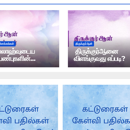
விளக்கங்கள்
திருக்குர்ஆன்
்லாஹ்வுடைய
திருக்குர்ஆனை
பண்புகளின்
விளங்குவது எப்படி?
்