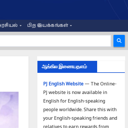
ரசியல்
பிற இயக்கங்கள்
ஆங்கில இணையதளம்
PJ English Website
— The Online-
PJ website is now available in
English for English-speaking
people worldwide. Share this with
your English-speaking friends and
relatives to earn rewards from