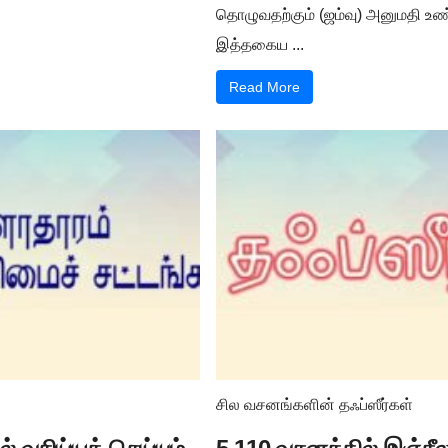
தொழுவதற்கும் (ஜம்வு) அனுமதி உண்
இத்தகைய ...
Read More
சில வசனங்களின் தஃப்ஸீர்கள்