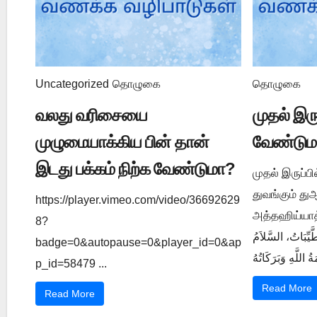
Uncategorized
தொழுகை
தொழுகை
வலது வரிசையை
முதல் இர
முழுமையாக்கிய பின் தான்
வேண்டும
இடது பக்கம் நிற்க வேண்டுமா?
முதல் இருப்ப
துவங்கும் த
https://player.vimeo.com/video/36692629
அத்தஹிய்யாத் துஆ ي 1202
8?
َّيِّبَاتُ، السَّلاَمُ
badge=0&autopause=0&player_id=0&ap
p_id=58479 ...
Read More
Read More