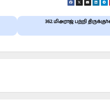
362. மிஅராஜ் பற்றி திருக்கு