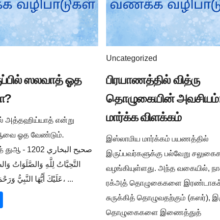
Uncategorized
ுப்பில் ஸலவாத் ஓத
பிரயாணத்தில் வித்ரு
ா?
தொழுகையின் அவசியம்:
மார்க்க விளக்கம்
ில் அத்தஹிய்யாத் என்று
ுஆவை ஓத வேண்டும்.
இஸ்லாமிய மார்க்கம் பயணத்தில்
صحيح البخار -
இருப்பவர்களுக்கு பல்வேறு சலுக
التَّحِيَّاتُ لِلَّهِ وَالصَّلَوَاتُ وَالط
வழங்கியுள்ளது. அந்த வகையில், நா
عَلَيْكَ أَيُّهَا النَّبِيُّ وَرَحْمَةُ اللَّهِ وَبَرَكَاتُهُ، ...
ரக்அத் தொழுகைகளை இரண்டாகச
சுருக்கித் தொழுவதற்கும் (கஸர்), இ
தொழுகைகளை இணைத்துத்