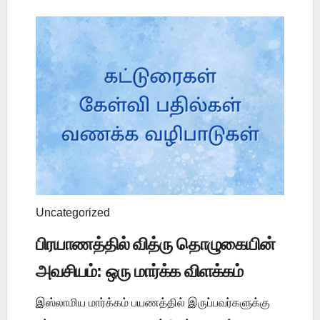
Uncategorized
பிரயாணத்தில் வித்ரு தொழுகையின்
அவசியம்: ஒரு மார்க்க விளக்கம்
இஸ்லாமிய மார்க்கம் பயணத்தில் இருப்பவர்களுக்கு