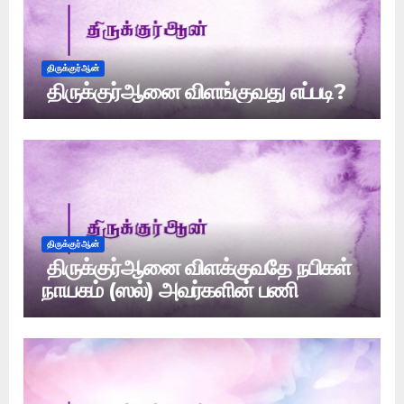
திருக்குர்ஆன்
திருக்குர்ஆனை விளங்குவது எப்படி?
திருக்குர்ஆன்
திருக்குர்ஆனை விளக்குவதே நபிகள்
நாயகம் (ஸல்) அவர்களின் பணி