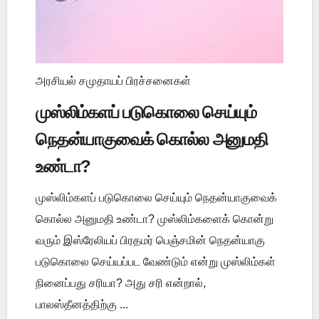
அரசியல் சமுதாயப் பிரச்சனைகள்
முஸ்லிம்களப் படுகொலை செய்யும்
நெதன்யாகுவைக் கொல்ல அனுமதி
உண்டா?
முஸ்லிம்களப் படுகொலை செய்யும் நெதன்யாகுவைக்
கொல்ல அனுமதி உண்டா? முஸ்லிம்களைக் கொன்று
வரும் இஸ்ரேலியப் பிரதமர் பெஞ்சமின் நெதன்யாகு
படுகொலை செய்யப்பட வேண்டும் என்று முஸ்லிம்கள்
நினைப்பது சரியா? அது சரி என்றால்,
பாலஸ்தீனத்திற்கு ...