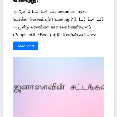
குர்ஆன் 3:113, 114, 115 வசனங்கள் எந்த
வேதக்காரர்களைப் பற்றி பேசுகிறது? 3, 113, 114, 115
— மூன்று வசனங்கள் எந்த வேதக்காரர்களைப்
(People of the Book) பற்றிப் பேசுகின்றன? அவை ...
Read More