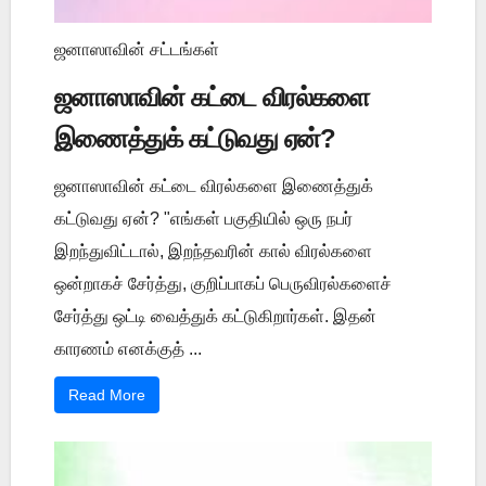
ஜனாஸாவின் சட்டங்கள்
ஜனாஸாவின் கட்டை விரல்களை
இணைத்துக் கட்டுவது ஏன்?
ஜனாஸாவின் கட்டை விரல்களை இணைத்துக்
கட்டுவது ஏன்? "எங்கள் பகுதியில் ஒரு நபர்
இறந்துவிட்டால், இறந்தவரின் கால் விரல்களை
ஒன்றாகச் சேர்த்து, குறிப்பாகப் பெருவிரல்களைச்
சேர்த்து ஒட்டி வைத்துக் கட்டுகிறார்கள். இதன்
காரணம் எனக்குத் ...
Read More