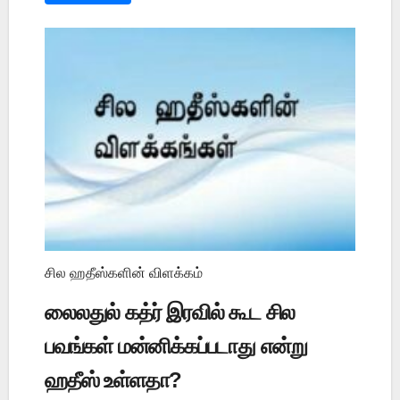
சில ஹதீஸ்களின் விளக்கம்
லைலதுல் கத்ர் இரவில் கூட சில
பவங்கள் மன்னிக்கப்படாது என்று
ஹதீஸ் உள்ளதா?