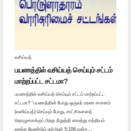
வசிய்யத்
பயணத்தில் வசிய்யத் செய்யும் சட்டம்
மாற்றப்பட்ட சட்டமா?
பயணத்தில் வசிய்யத் செய்யும் சட்டம் மாற்றப்பட்ட
சட்டமா? "பயணத்தின் போது ஒருவர் மரண சாசனம்
(வஸிய்யத்) செய்யும் போது, சாட்சிகளைத்
தொழுகைக்குப் பிறகு நிறுத்தி வைத்து சத்தியம்
வாங்க வேண்டும் குர்ஆன் 5:106 என்ற ...