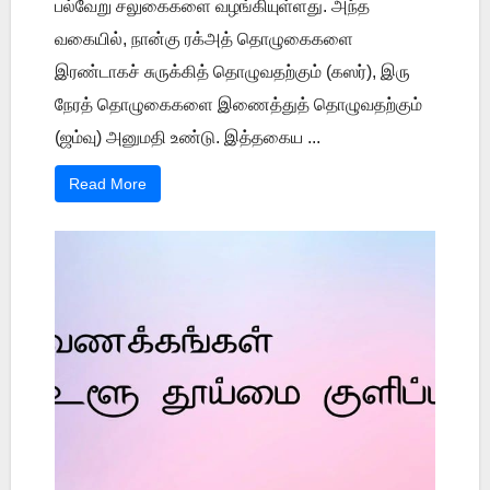
பல்வேறு சலுகைகளை வழங்கியுள்ளது. அந்த
வகையில், நான்கு ரக்அத் தொழுகைகளை
இரண்டாகச் சுருக்கித் தொழுவதற்கும் (கஸர்), இரு
நேரத் தொழுகைகளை இணைத்துத் தொழுவதற்கும்
(ஜம்வு) அனுமதி உண்டு. இத்தகைய ...
Read More