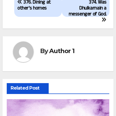
376. Dining at
374. Was
navigation
other’s homes
Dhulkarnain a
messenger of God.
By
Author 1
Related Post