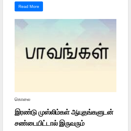
Read More
கொலை
இரண்டு முஸ்லிம்கள் ஆயுதங்களுடன்
சண்டையிட்டால் இருவரும்