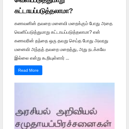
கட்டாயப்படுத்தலாமா?
கணவனின் தவறை மனைவி மறைக்கும் போது அதை
வெளிப்படுத்துமாறு கட்டாயப்படுத்தலாமா? என்
கணவரின் தந்தை ஒரு தவறு செய்த போது அவரது
மனைவி அந்தத் தவறை மறைத்து, அது நடக்கவே
இல்லை என்று கூறியுள்ளார் ...
Read More