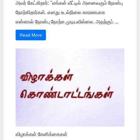
அவர் கேட்கிறார்: "எங்கள் வீட்டில் அனைவரும் நோன்பு
நோற்கிறார்கள். எனது உடல்நிலை காரணமாக
என்னால் நோன்பு நோற்க முடியவில்லை. அதற்குப் ...
Read More
விழாக்கள் கேளிக்கைகள்