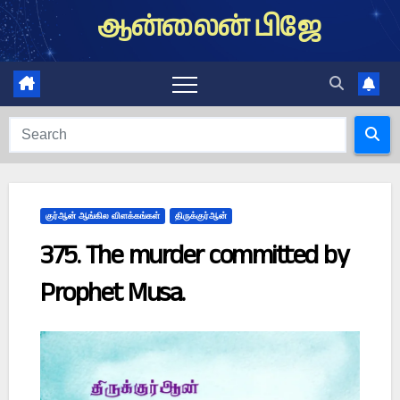
Skip
ஆன்லைன் பிஜே
to
content
குர்ஆன் ஆங்கில விளக்கங்கள்
திருக்குர்ஆன்
375. The murder committed by
Prophet Musa.