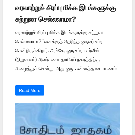
வரலாற்றுச் சிரப்பு மிக்க இடங்களுக்கு
சுற்றுலா செல்லலாமா?
வரலாற்றுச் சிரப்பு மிக்க இடங்களுக்கு சுற்றுலா
செல்லலாமா? "எனக்குத் தெரிந்த ஒருவர் உம்ரா
சென்றிருக்கிறார். அங்கே, ஒரு உம்ரா சர்வீஸ்
(நிறுவனம்) அவர்களை தாயிஃப் நகரத்திற்கு
அழைத்துச் சென்று, அது ஒரு 'சுன்னத்தான பயணம்'
...
Read More