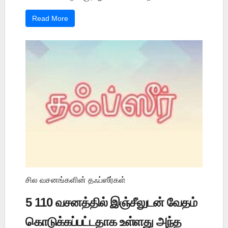
Read More
சில வசனங்களின் தஃப்ஸீர்கள்
5 110 வசனத்தில் இஞ்சீலுடன் வேதம்
கொடுக்கப்பட்டதாக உள்ளது அந்த