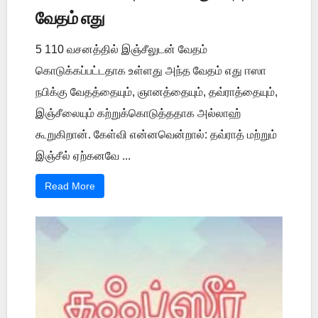
வேதம் எது
5 110 வசனத்தில் இஞ்சீலுடன் வேதம்
கொடுக்கப்பட்டதாக உள்ளது அந்த வேதம் எது ஈஸா
நபிக்கு வேதத்தையும், ஞானத்தையும், தவ்ராத்தையும்,
இஞ்சீலையும் கற்றுக்கொடுத்ததாக அல்லாஹ்
கூறுகிறான். கேள்வி என்னவென்றால்: தவ்ராத் மற்றும்
இஞ்சீல் ஏற்கனவே ...
Read More