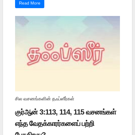
Read More
சில வசனங்களின் தஃப்ஸீர்கள்
குர்ஆன் 3:113, 114, 115 வசனங்கள்
எந்த வேதக்காரர்களைப் பற்றி
பேசுகிறது?