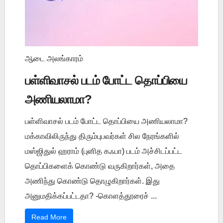
ஆடை அலங்காரம்
பள்ளிவாசல் படம் போட்ட தொப்பியை
அணியலாமா?
பள்ளிவாசல் படம் போட்ட தொப்பியை அணியலாமா?
மக்காவிலிருந்து திரும்புபவர்கள் சில நேரங்களில்
மஸ்ஜிதுல் ஹராம் (புனித கஃபா) படம் அச்சிடப்பட்ட
தொப்பிகளைக் கொண்டு வருகிறார்கள், அதை
அணிந்து கொண்டு தொழுகிறார்கள். இது
அனுமதிக்கப்பட்டதா? -கொளத்தூரைச் ...
Read More