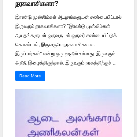
நரகவாசிகளா?
இரண்டு முஸ்லிம்கள் ஆயுதங்களுடன் சண்டையிட்டால்
இருவரும் நரகவாசிகளா? "இரண்டு முஸ்லிம்கள்
ஆயுதங்களுடன் ஒருவருடன் ஒருவர் சண்டையிட்டுக்
கொண்டால், இருவருமே நரகவாசிகளாக
இருப்பார்கள்" என்று ஒரு ஹதீஸ் உள்ளது. இருவரும்
அநீதி இழைத்திருந்தால், இருவரும் நரகத்திற்குச் ...
Read More