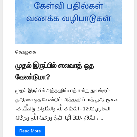
தொழுகை
முதல் இருப்பில் ஸலவாத் ஓத
வேண்டுமா?
முதல் இருப்பில் அத்தஹிய்யாத் என்று துவங்கும்
துஆவை ஓத வேண்டும். அத்தஹிய்யாத் துஆ صحيح
البخاري 1202 - التَّحِيَّاتُ لِلَّهِ وَالصَّلَوَاتُ وَالطَّيِّبَاتُ،
السَّلاَمُ عَلَيْكَ أَيُّهَا النَّبِيُّ وَرَحْمَةُ اللَّهِ وَبَرَكَاتُهُ، ...
Read More