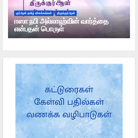
குர்ஆன் தமிழ் விளக்கங்கள்
திருக்குர்ஆன்
ஈஸா நபி அல்லாஹ்வின் வார்த்தை
என்பதன் பொருள்