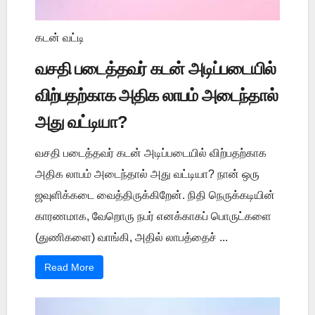
கடன் வட்டி
வசதி படைத்தவர் கடன் அடிப்படையில்
விற்பதற்காக அதிக லாபம் அடைந்தால்
அது வட்டியா?
வசதி படைத்தவர் கடன் அடிப்படையில் விற்பதற்காக
அதிக லாபம் அடைந்தால் அது வட்டியா? நான் ஒரு
ஜவுளிக்கடை வைத்திருக்கிறேன். நிதி நெருக்கடியின்
காரணமாக, வேறொரு நபர் எனக்காகப் பொருட்களை
(துணிகளை) வாங்கி, அதில் லாபத்தைச் ...
Read More