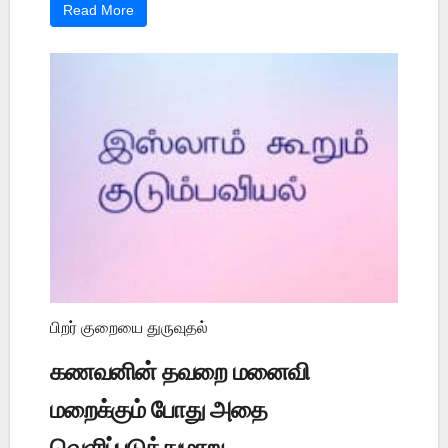
Read More
பிறர் குறையை துருவுதல்
கணவனின் தவறை மனைவி
மறைக்கும் போது அதை
வெளிப்படுத்துமாறு