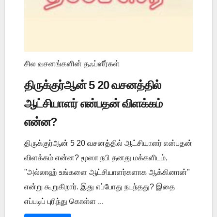
சில வசனங்களின் தஃப்ஸீர்கள்
திருக்குர்ஆன் 5 20 வசனத்தில்
ஆட்சியாளர் என்பதன் விளக்கம்
என்ன?
திருக்குர்ஆன் 5 20 வசனத்தில் ஆட்சியாளர் என்பதன்
விளக்கம் என்ன? மூஸா நபி தனது மக்களிடம்,
"அல்லாஹ் உங்களை ஆட்சியாளர்களாக ஆக்கினான்"
என்று கூறுகிறார். இது எப்போது நடந்தது? இதை
எப்படிப் புரிந்து கொள்ள ...