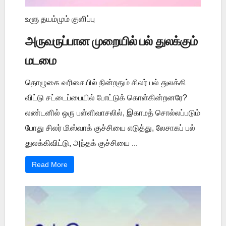
உளூ தயம்மும் குளிப்பு
அருவருப்பான முறையில் பல் துலக்கும்
மடமை
தொழுகை வரிசையில் நின்றதும் சிலர் பல் துலக்கி
விட்டு சட்டைப்பையில் போட்டுக் கொள்கின்றனரே?
லண்டனில் ஒரு பள்ளிவாசலில், இகாமத் சொல்லப்படும்
போது சிலர் மிஸ்வாக் குச்சியை எடுத்து, லேசாகப் பல்
துலக்கிவிட்டு, அந்தக் குச்சியை ...
Read More