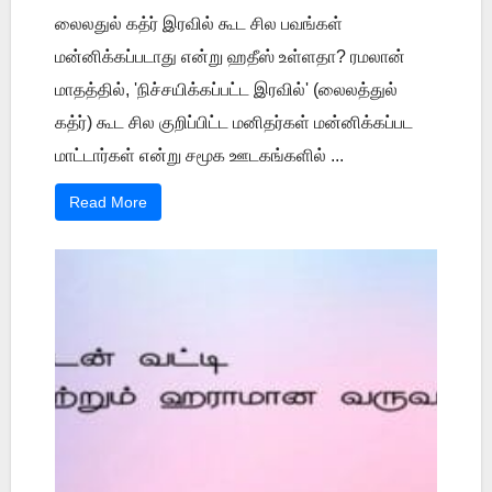
லைலதுல் கத்ர் இரவில் கூட சில பவங்கள்
மன்னிக்கப்படாது என்று ஹதீஸ் உள்ளதா? ரமலான்
மாதத்தில், 'நிச்சயிக்கப்பட்ட இரவில்' (லைலத்துல்
கத்ர்) கூட சில குறிப்பிட்ட மனிதர்கள் மன்னிக்கப்பட
மாட்டார்கள் என்று சமூக ஊடகங்களில் ...
Read More