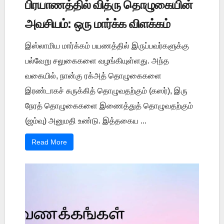
பிரயாணத்தில் வித்ரு தொழுகையின்
அவசியம்: ஒரு மார்க்க விளக்கம்
இஸ்லாமிய மார்க்கம் பயணத்தில் இருப்பவர்களுக்கு
பல்வேறு சலுகைகளை வழங்கியுள்ளது. அந்த
வகையில், நான்கு ரக்அத் தொழுகைகளை
இரண்டாகச் சுருக்கித் தொழுவதற்கும் (கஸர்), இரு
நேரத் தொழுகைகளை இணைத்துத் தொழுவதற்கும்
(ஜம்வு) அனுமதி உண்டு. இத்தகைய ...
Read More