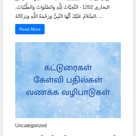
البخاري 1202 - التَّحِيَّاتُ لِلَّهِ وَالصَّلَوَاتُ وَالطَّيِّبَاتُ،
السَّلاَمُ عَلَيْكَ أَيُّهَا النَّبِيُّ وَرَحْمَةُ اللَّهِ وَبَرَكَاتُهُ، ...
Read More
Uncategorized