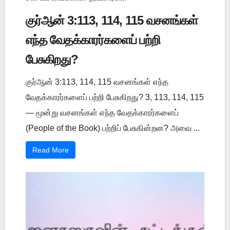
குர்ஆன் 3:113, 114, 115 வசனங்கள்
எந்த வேதக்காரர்களைப் பற்றி
பேசுகிறது?
குர்ஆன் 3:113, 114, 115 வசனங்கள் எந்த
வேதக்காரர்களைப் பற்றி பேசுகிறது? 3, 113, 114, 115
— மூன்று வசனங்கள் எந்த வேதக்காரர்களைப்
(People of the Book) பற்றிப் பேசுகின்றன? அவை ...
Read More