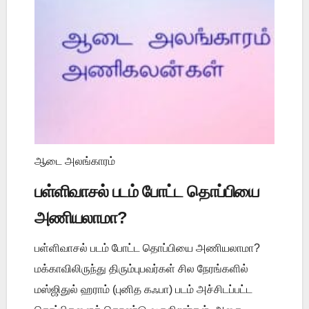
ஆடை அலங்காரம்
பள்ளிவாசல் படம் போட்ட தொப்பியை
அணியலாமா?
பள்ளிவாசல் படம் போட்ட தொப்பியை அணியலாமா?
மக்காவிலிருந்து திரும்புபவர்கள் சில நேரங்களில்
மஸ்ஜிதுல் ஹராம் (புனித கஃபா) படம் அச்சிடப்பட்ட