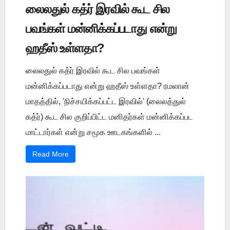
லைலதுல் கத்ர் இரவில் கூட சில
பவங்கள் மன்னிக்கப்படாது என்று
ஹதீஸ் உள்ளதா?
லைலதுல் கத்ர் இரவில் கூட சில பவங்கள்
மன்னிக்கப்படாது என்று ஹதீஸ் உள்ளதா? ரமலான்
மாதத்தில், 'நிச்சயிக்கப்பட்ட இரவில்' (லைலத்துல்
கத்ர்) கூட சில குறிப்பிட்ட மனிதர்கள் மன்னிக்கப்பட
மாட்டார்கள் என்று சமூக ஊடகங்களில் ...
Read More