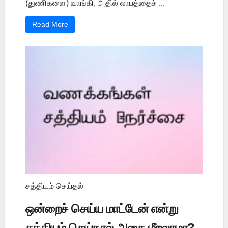
(துணிகளை) வாங்கி, அதில் லாபத்தைச் ...
Read More
சத்தியம் செய்தல்
ஒன்றைச் செய்ய மாட்டேன் என்று
சத்தியம் செய்தால் அதை மீறலாமா?