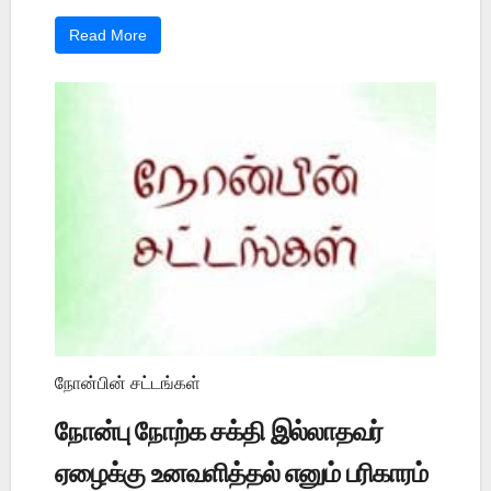
Read More
நோன்பின் சட்டங்கள்
நோன்பு நோற்க சக்தி இல்லாதவர்
ஏழைக்கு உனவளித்தல் எனும் பரிகாரம்