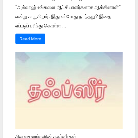
"அல்லாஹ் உங்களை ஆட்சியாளர்களாக ஆக்கினான்"
என்று கூறுகிறார். இது எப்போது நடந்தது? இதை
எப்படிப் புரிந்து கொள்ள ...
Read More
சில வசனங்களின் தஃப்ஸீர்கள்