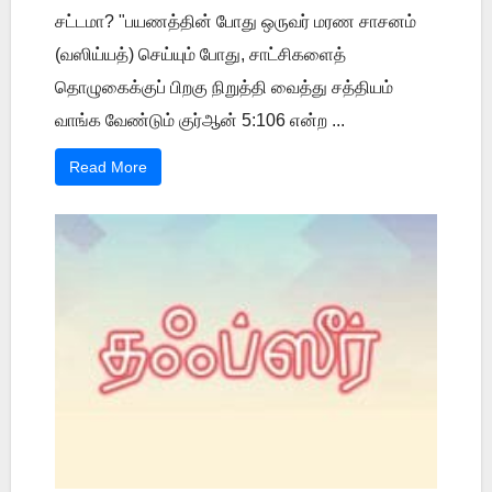
சட்டமா? "பயணத்தின் போது ஒருவர் மரண சாசனம்
(வஸிய்யத்) செய்யும் போது, சாட்சிகளைத்
தொழுகைக்குப் பிறகு நிறுத்தி வைத்து சத்தியம்
வாங்க வேண்டும் குர்ஆன் 5:106 என்ற ...
Read More