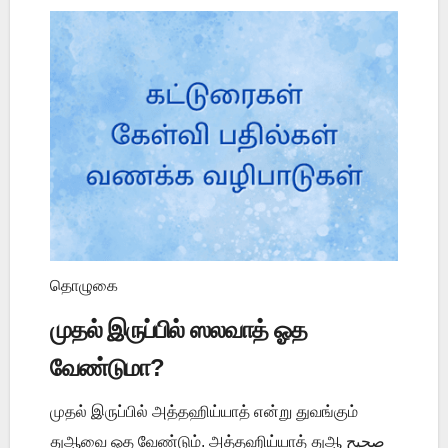
தொழுகை
முதல் இருப்பில் ஸலவாத் ஓத
வேண்டுமா?
முதல் இருப்பில் அத்தஹிய்யாத் என்று துவங்கும்
துஆவை ஓத வேண்டும். அத்தஹிய்யாத் துஆ صحيح