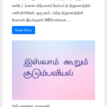
எஸ்டேட் (மனை விற்பனை) மேம்பாட்டு நிறுவனத்தில்
பணிபுரிகிறேன். ஒரு நாள், அந்த நிறுவனத்தின்
மேலாண் இயக்குனர் (MD) என்னை ...
Read More
பிறர் குறையை துருவுதல்