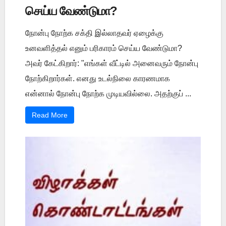
செய்ய வேண்டுமா?
நோன்பு நோற்க சக்தி இல்லாதவர் ஏழைக்கு
உனவளித்தல் எனும் பரிகாரம் செய்ய வேண்டுமா?
அவர் கேட்கிறார்: "எங்கள் வீட்டில் அனைவரும் நோன்பு
நோற்கிறார்கள். எனது உடல்நிலை காரணமாக
என்னால் நோன்பு நோற்க முடியவில்லை. அதற்குப் ...
Read More