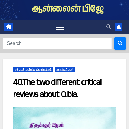
Skip
ஆன்லைன் பிஜே
to
content
குர்ஆன் ஆங்கில விளக்கங்கள்
திருக்குர்ஆன்
40.The two different critical
reviews about Qibla.