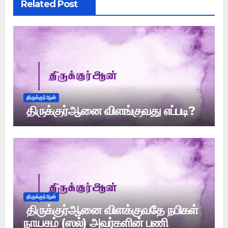
Related Post
திருக்குர்ஆன்
திருக்குர்ஆனை விளங்குவது எப்படி?
திருக்குர்ஆன்
திருக்குர்ஆனை விளக்குவதே நபிகள்
நாயகம் (ஸல்) அவர்களின் பணி