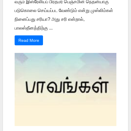
வரும் இஸ்ரேலியப் பிரதமர் பெஞ்சமின் நெதன்யாகு
படுகொலை செய்யப்பட வேண்டும் என்று முஸ்லிம்கள்
நினைப்பது சரியா? அது சரி என்றால்,
பாலஸ்தீனத்திற்கு ...
Read More