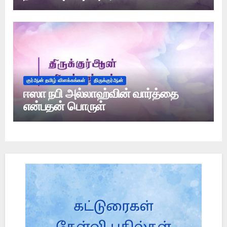
குர்ஆன் தமிழ் விளக்கங்கள்
திருக்குர்ஆன்
ஈஸா நபி அல்லாஹ்வின் வார்த்தை
என்பதன் பொருள்