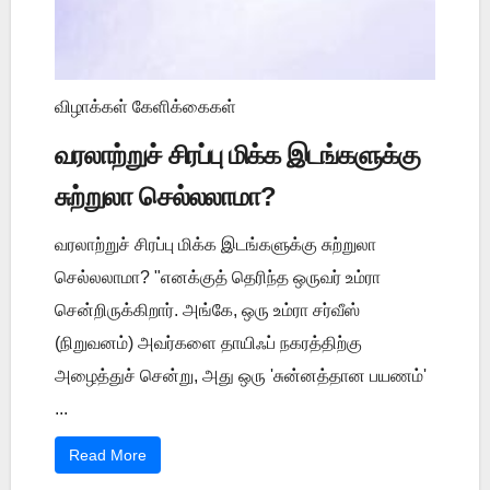
விழாக்கள் கேளிக்கைகள்
வரலாற்றுச் சிரப்பு மிக்க இடங்களுக்கு
சுற்றுலா செல்லலாமா?
வரலாற்றுச் சிரப்பு மிக்க இடங்களுக்கு சுற்றுலா
செல்லலாமா? "எனக்குத் தெரிந்த ஒருவர் உம்ரா
சென்றிருக்கிறார். அங்கே, ஒரு உம்ரா சர்வீஸ்
(நிறுவனம்) அவர்களை தாயிஃப் நகரத்திற்கு
அழைத்துச் சென்று, அது ஒரு 'சுன்னத்தான பயணம்'
...
Read More