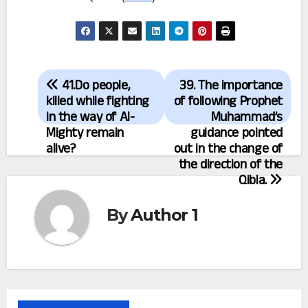
Post
41.Do people,
39. The importance
navigation
killed while fighting
of following Prophet
in the way of Al-
Muhammad’s
Mighty remain
guidance pointed
alive?
out in the change of
the direction of the
Qibla.
By
Author 1