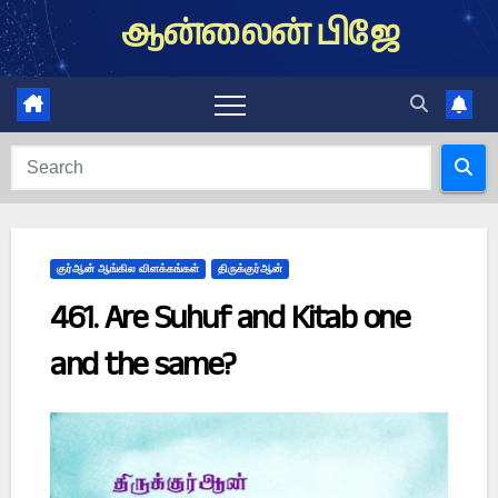
Skip
ஆன்லைன் பிஜே
to
content
குர்ஆன் ஆங்கில விளக்கங்கள்
திருக்குர்ஆன்
461. Are Suhuf and Kitab one
and the same?