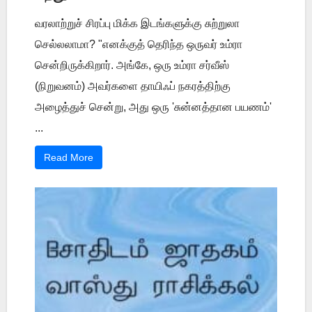
வரலாற்றுச் சிரப்பு மிக்க இடங்களுக்கு சுற்றுலா
செல்லலாமா? "எனக்குத் தெரிந்த ஒருவர் உம்ரா
சென்றிருக்கிறார். அங்கே, ஒரு உம்ரா சர்வீஸ்
(நிறுவனம்) அவர்களை தாயிஃப் நகரத்திற்கு
அழைத்துச் சென்று, அது ஒரு 'சுன்னத்தான பயணம்'
...
Read More