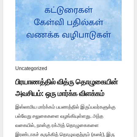
Uncategorized
பிரயாணத்தில் வித்ரு தொழுகையின்
அவசியம்: ஒரு மார்க்க விளக்கம்
இஸ்லாமிய மார்க்கம் பயணத்தில் இருப்பவர்களுக்கு
பல்வேறு சலுகைகளை வழங்கியுள்ளது. அந்த
வகையில், நான்கு ரக்அத் தொழுகைகளை
இரண்டாகச் சுருக்கித் தொழுவதற்கும் (கஸர்), இரு