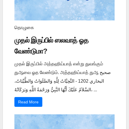
தொழுகை
முதல் இருப்பில் ஸலவாத் ஓத
வேண்டுமா?
முதல் இருப்பில் அத்தஹிய்யாத் என்று துவங்கும்
துஆவை ஓத வேண்டும். அத்தஹிய்யாத் துஆ صحيح
البخاري 1202 - التَّحِيَّاتُ لِلَّهِ وَالصَّلَوَاتُ وَالطَّيِّبَاتُ،
السَّلاَمُ عَلَيْكَ أَيُّهَا النَّبِيُّ وَرَحْمَةُ اللَّهِ وَبَرَكَاتُهُ، ...
Read More