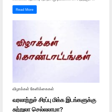
Read More
விழாக்கள் கேளிக்கைகள்
வரலாற்றுச் சிரப்பு மிக்க இடங்களுக்கு
சுற்றுலா செல்லலாமா?