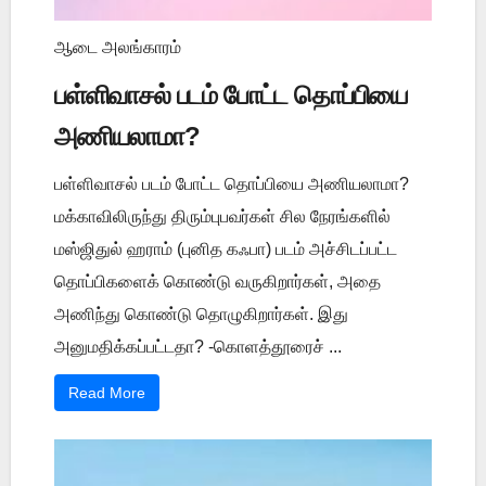
ஆடை அலங்காரம்
பள்ளிவாசல் படம் போட்ட தொப்பியை
அணியலாமா?
பள்ளிவாசல் படம் போட்ட தொப்பியை அணியலாமா?
மக்காவிலிருந்து திரும்புபவர்கள் சில நேரங்களில்
மஸ்ஜிதுல் ஹராம் (புனித கஃபா) படம் அச்சிடப்பட்ட
தொப்பிகளைக் கொண்டு வருகிறார்கள், அதை
அணிந்து கொண்டு தொழுகிறார்கள். இது
அனுமதிக்கப்பட்டதா? -கொளத்தூரைச் ...
Read More