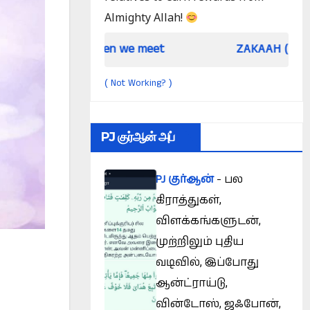
Almighty Allah!
When we meet
ZAKAAH (In the light of Qu
Not Working?
(
)
PJ குர்ஆன் அப்
PJ குர்ஆன்
- பல
கிராத்துகள்,
விளக்கங்களுடன்,
முற்றிலும் புதிய
வடிவில், இப்போது
ஆன்ட்ராய்டு,
வின்டோஸ், ஜஃபோன்,