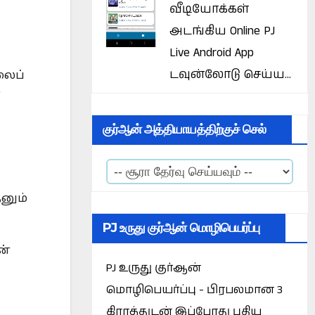
வீடியோக்கள்
அடங்கிய Online PJ
Live Android App
டவுன்லோடு செய்ய...
லைப்
்
குர்ஆன் அத்தியாயத்திற்குச் செல்
னும்
PJ உருது குர்ஆன் மொழிபெயர்ப்பு
ன்
PJ உருது குர்ஆன்
மொழிபெயர்ப்பு - பிரபலமான 3
கிராத்துடன் இப்போது புதிய