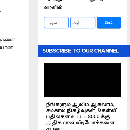
வடிவில்
்
செல்
றைகளை
தியான
SUBSCRIBE TO OUR CHANNEL