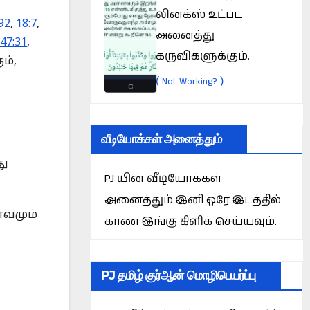
லினக்ஸ் உட்பட
92
,
18:7
,
அனைத்து
47:31
,
கருவிகளுக்கும்.
ம்,
(
)
Not Working?
வீடியோக்கள் அனைத்தும்
து
PJ யின் வீடியோக்கள்
அனைத்தும் இனி ஒரே இடத்தில்
ாவமும்
காண இங்கு கிளிக் செய்யவும்.
PJ தமிழ் குர்ஆன் மொழிபெயர்ப்பு