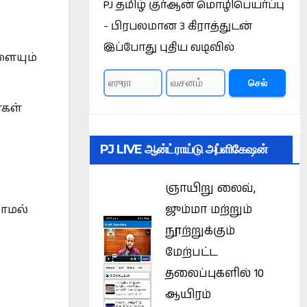
PJ தமிழ் குர்ஆன் மொழிபெயர்ப்பு
- பிரபலமான 3 கிராத்துடன்
இப்போது புதிய வடிவில்
ளையும்
செல்
்கள்
PJ LIVE ஆன்ட்ராய்டு அப்ளிகேஷன்
ஞாயிறு லைவ்,
ஜும்மா மற்றும்
லாமல்
நூற்றுக்கும்
மேற்பட்ட
தலைப்புகளில் 10
ஆயிரம்