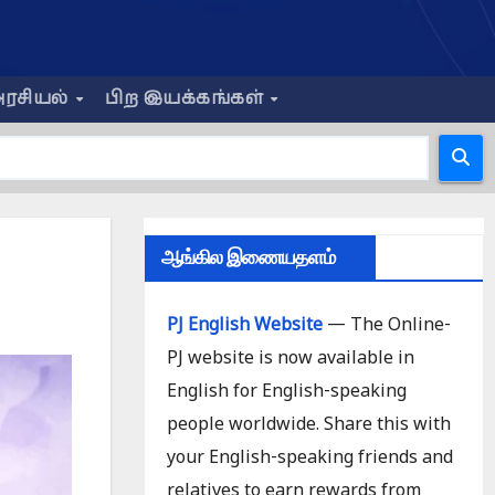
ரசியல்
பிற இயக்கங்கள்
ஆங்கில இணையதளம்
PJ English Website
— The Online-
PJ website is now available in
English for English-speaking
people worldwide. Share this with
your English-speaking friends and
relatives to earn rewards from