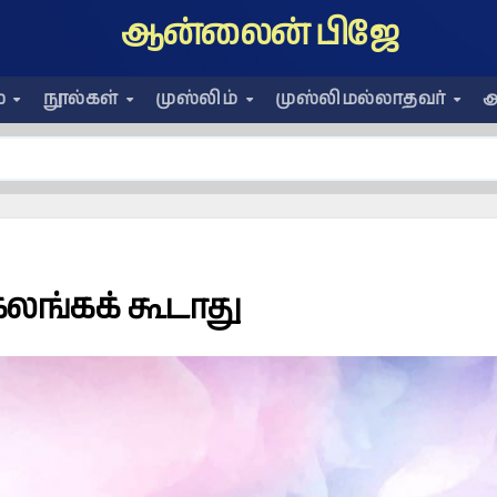
ஆன்லைன் பிஜே
ை
நூல்கள்
முஸ்லிம்
முஸ்லிமல்லாதவர்
அ
 கலங்கக் கூடாது