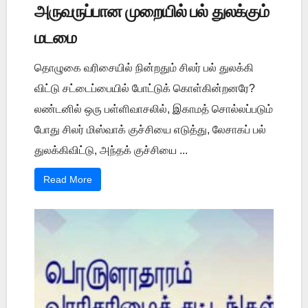
அருவருப்பான முறையில் பல் துலக்கும்
மடமை
தொழுகை வரிசையில் நின்றதும் சிலர் பல் துலக்கி
விட்டு சட்டைப்பையில் போட்டுக் கொள்கின்றனரே?
லண்டனில் ஒரு பள்ளிவாசலில், இகாமத் சொல்லப்படும்
போது சிலர் மிஸ்வாக் குச்சியை எடுத்து, லேசாகப் பல்
துலக்கிவிட்டு, அந்தக் குச்சியை ...
Read More