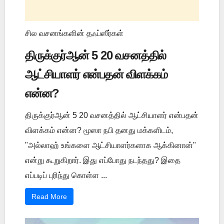
சில வசனங்களின் தஃப்ஸீர்கள்
திருக்குர்ஆன் 5 20 வசனத்தில்
ஆட்சியாளர் என்பதன் விளக்கம்
என்ன?
திருக்குர்ஆன் 5 20 வசனத்தில் ஆட்சியாளர் என்பதன்
விளக்கம் என்ன? மூஸா நபி தனது மக்களிடம்,
"அல்லாஹ் உங்களை ஆட்சியாளர்களாக ஆக்கினான்"
என்று கூறுகிறார். இது எப்போது நடந்தது? இதை
எப்படிப் புரிந்து கொள்ள ...
Read More