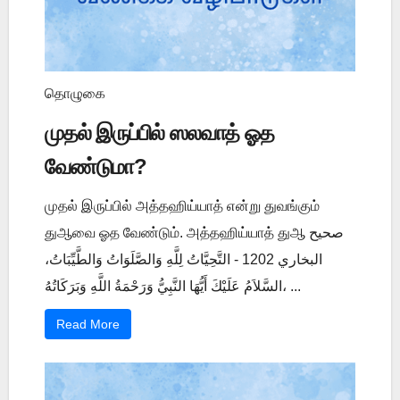
தொழுகை
முதல் இருப்பில் ஸலவாத் ஓத
வேண்டுமா?
முதல் இருப்பில் அத்தஹிய்யாத் என்று துவங்கும்
துஆவை ஓத வேண்டும். அத்தஹிய்யாத் துஆ صحيح
البخاري 1202 - التَّحِيَّاتُ لِلَّهِ وَالصَّلَوَاتُ وَالطَّيِّبَاتُ،
السَّلاَمُ عَلَيْكَ أَيُّهَا النَّبِيُّ وَرَحْمَةُ اللَّهِ وَبَرَكَاتُهُ، ...
Read More