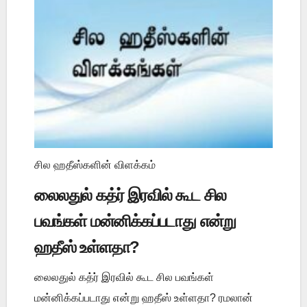
சில ஹதீஸ்களின் விளக்கம்
லைலதுல் கத்ர் இரவில் கூட சில
பவங்கள் மன்னிக்கப்படாது என்று
ஹதீஸ் உள்ளதா?
லைலதுல் கத்ர் இரவில் கூட சில பவங்கள்
மன்னிக்கப்படாது என்று ஹதீஸ் உள்ளதா? ரமலான்