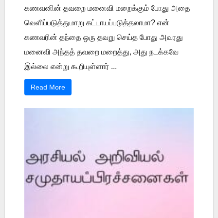
கணவனின் தவறை மனைவி மறைக்கும் போது அதை
வெளிப்படுத்துமாறு கட்டாயப்படுத்தலாமா? என்
கணவரின் தந்தை ஒரு தவறு செய்த போது அவரது
மனைவி அந்தத் தவறை மறைத்து, அது நடக்கவே
இல்லை என்று கூறியுள்ளார் ...
Read More