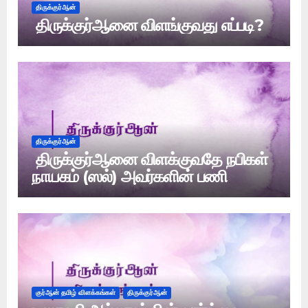
திருக்குர்ஆன்
திருக்குர்ஆனை விளங்குவது எப்படி?
திருக்குர்ஆன்
திருக்குர்ஆனை விளக்குவதே நபிகள்
நாயகம் (ஸல்) அவர்களின் பணி
குர்ஆன் தமிழ் விளக்கங்கள்
திருக்குர்ஆன்