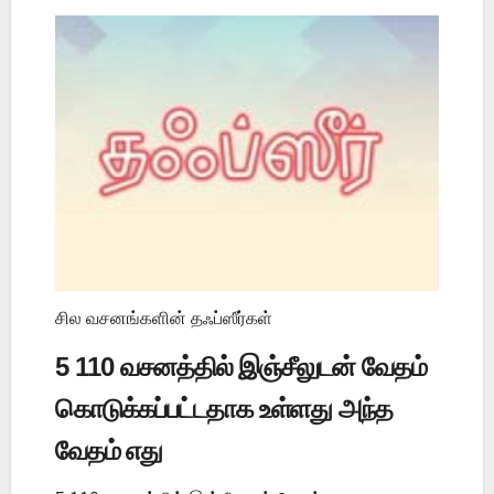
சில வசனங்களின் தஃப்ஸீர்கள்
5 110 வசனத்தில் இஞ்சீலுடன் வேதம்
கொடுக்கப்பட்டதாக உள்ளது அந்த
வேதம் எது