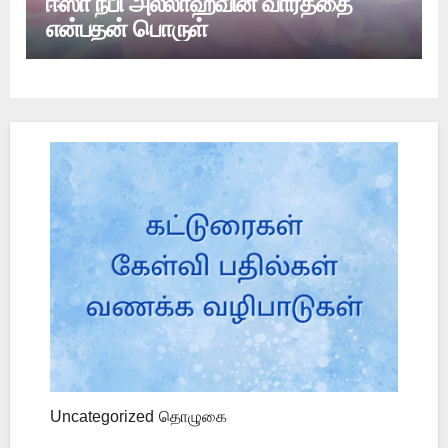
ஈஸா நபி அல்லாஹ்வின் வார்த்தை
என்பதன் பொருள்
Uncategorized
தொழுகை