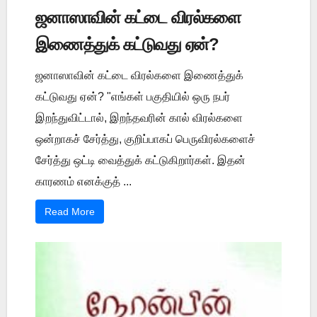
ஜனாஸாவின் கட்டை விரல்களை
இணைத்துக் கட்டுவது ஏன்?
ஜனாஸாவின் கட்டை விரல்களை இணைத்துக்
கட்டுவது ஏன்? "எங்கள் பகுதியில் ஒரு நபர்
இறந்துவிட்டால், இறந்தவரின் கால் விரல்களை
ஒன்றாகச் சேர்த்து, குறிப்பாகப் பெருவிரல்களைச்
சேர்த்து ஒட்டி வைத்துக் கட்டுகிறார்கள். இதன்
காரணம் எனக்குத் ...
Read More