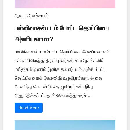
ஆடை அலங்காரம்
பள்ளிவாசல் படம் போட்ட தொப்பியை
அணியலாமா?
பள்ளிவாசல் படம் போட்ட தொப்பியை அணியலாமா?
மக்காவிலிருந்து திரும்புபவர்கள் சில நேரங்களில்
மஸ்ஜிதுல் ஹராம் (புனித கஃபா) படம் அச்சிடப்பட்ட
தொப்பிகளைக் கொண்டு வருகிறார்கள், அதை
அணிந்து கொண்டு தொழுகிறார்கள். இது
அனுமதிக்கப்பட்டதா? -கொளத்தூரைச் ...
Read More