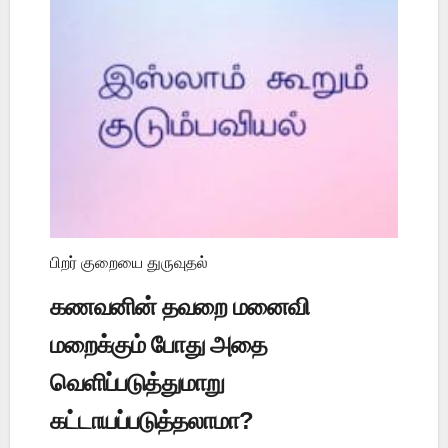
பிறர் குறையை துருவுதல்
கணவனின் தவறை மனைவி
மறைக்கும் போது அதை
வெளிப்படுத்துமாறு
கட்டாயப்படுத்தலாமா?