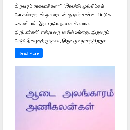
இருவரும் நரகவாசிகளா? "இரண்டு முஸ்லிம்கள்
ஆயுதங்களுடன் ஒருவருடன் ஒருவர் சண்டையிட்டுக்
கொண்டால், இருவருமே நரகவாசிகளாக
இருப்பார்கள்" என்று ஒரு ஹதீஸ் உள்ளது. இருவரும்
அநீதி இழைத்திருந்தால், இருவரும் நரகத்திற்குச் ...
Read More