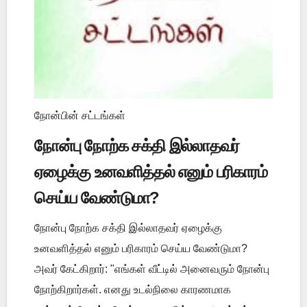
நோன்பின் சட்டங்கள்
நோன்பு நோற்க சக்தி இல்லாதவர்
ஏழைக்கு உனவளித்தல் எனும் பரிகாரம்
செய்ய வேண்டுமா?
நோன்பு நோற்க சக்தி இல்லாதவர் ஏழைக்கு
உனவளித்தல் எனும் பரிகாரம் செய்ய வேண்டுமா?
அவர் கேட்கிறார்: "எங்கள் வீட்டில் அனைவரும் நோன்பு
நோற்கிறார்கள். எனது உடல்நிலை காரணமாக