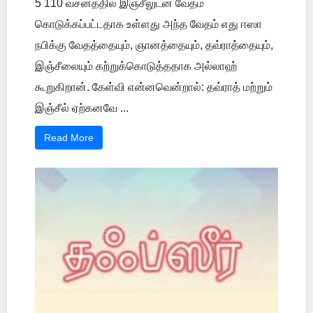
5 110 வசனத்தில் இஞ்சீலுடன் வேதம்
கொடுக்கப்பட்டதாக உள்ளது அந்த வேதம் எது ஈஸா
நபிக்கு வேதத்தையும், ஞானத்தையும், தவ்ராத்தையும்,
இஞ்சீலையும் கற்றுக்கொடுத்ததாக அல்லாஹ்
கூறுகிறான். கேள்வி என்னவென்றால்: தவ்ராத் மற்றும்
இஞ்சீல் ஏற்கனவே ...
Read More