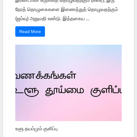
இரண்டாகச் சுருக்கித் தொழுவதற்கும் (கஸர்), இரு
நேரத் தொழுகைகளை இணைத்துத் தொழுவதற்கும்
(ஜம்வு) அனுமதி உண்டு. இத்தகைய ...
Read More
உளூ தயம்மும் குளிப்பு