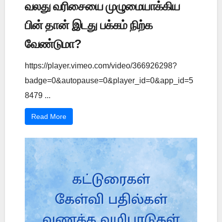
வலது வரிசையை முழுமையாக்கிய
பின் தான் இடது பக்கம் நிற்க
வேண்டுமா?
https://player.vimeo.com/video/366926298?
badge=0&autopause=0&player_id=0&app_id=5
8479 ...
Read More