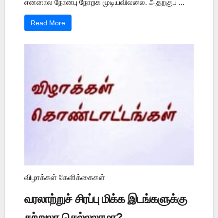
என்னால் நோன்பு நோற்க முடியவில்லை. அதற்குப் ...
Read More
விழாக்கள் கேளிக்கைகள்
வரலாற்றுச் சிரப்பு மிக்க இடங்களுக்கு
சுற்றுலா செல்லலாமா?