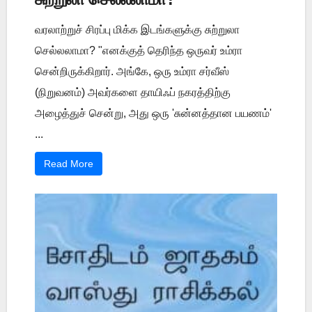
வரலாற்றுச் சிரப்பு மிக்க இடங்களுக்கு சுற்றுலா
செல்லலாமா? "எனக்குத் தெரிந்த ஒருவர் உம்ரா
சென்றிருக்கிறார். அங்கே, ஒரு உம்ரா சர்வீஸ்
(நிறுவனம்) அவர்களை தாயிஃப் நகரத்திற்கு
அழைத்துச் சென்று, அது ஒரு 'சுன்னத்தான பயணம்'
...
Read More