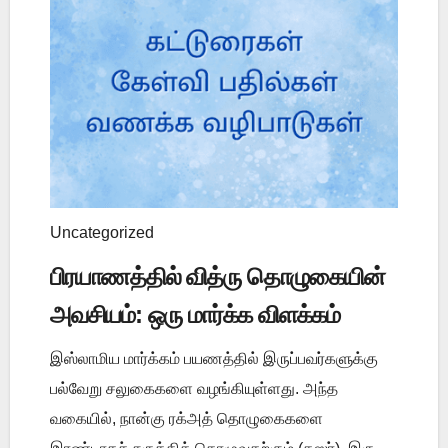
Uncategorized
பிரயாணத்தில் வித்ரு தொழுகையின்
அவசியம்: ஒரு மார்க்க விளக்கம்
இஸ்லாமிய மார்க்கம் பயணத்தில் இருப்பவர்களுக்கு
பல்வேறு சலுகைகளை வழங்கியுள்ளது. அந்த
வகையில், நான்கு ரக்அத் தொழுகைகளை