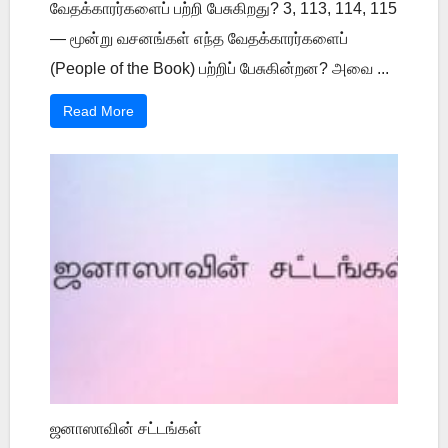
வேதக்காரர்களைப் பற்றி பேசுகிறது? 3, 113, 114, 115
— மூன்று வசனங்கள் எந்த வேதக்காரர்களைப்
(People of the Book) பற்றிப் பேசுகின்றன? அவை ...
Read More
ஜனாஸாவின் சட்டங்கள்