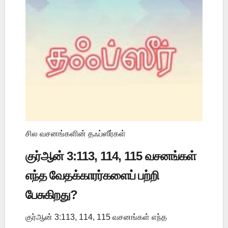
சில வசனங்களின் தஃப்ஸீர்கள்
குர்ஆன் 3:113, 114, 115 வசனங்கள்
எந்த வேதக்காரர்களைப் பற்றி
பேசுகிறது?
குர்ஆன் 3:113, 114, 115 வசனங்கள் எந்த