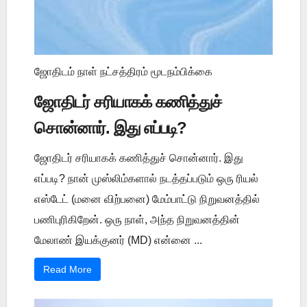
ஜோதிடம் நாள் நட்சத்திரம் மூடநம்பிக்கை
ஜோதிடர் சரியாகக் கணித்துச்
சொன்னார். இது எப்படி?
ஜோதிடர் சரியாகக் கணித்துச் சொன்னார். இது
எப்படி? நான் முஸ்லிம்களால் நடத்தப்படும் ஒரு ரியல்
எஸ்டேட் (மனை விற்பனை) மேம்பாட்டு நிறுவனத்தில்
பணிபுரிகிறேன். ஒரு நாள், அந்த நிறுவனத்தின்
மேலாண் இயக்குனர் (MD) என்னை ...
Read More