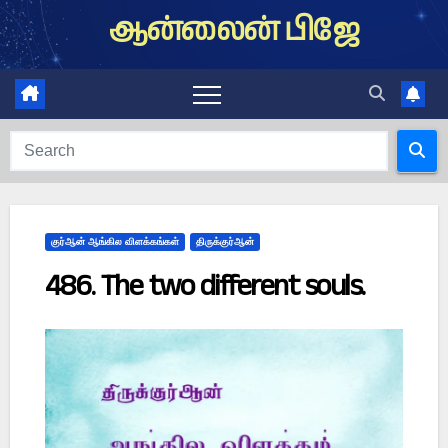
Skip
ஆன்லைன் பிஜே
to
content
குர்ஆன் ஆங்கில விளக்கங்கள்
திருக்குர்ஆன்
486. The two different souls.