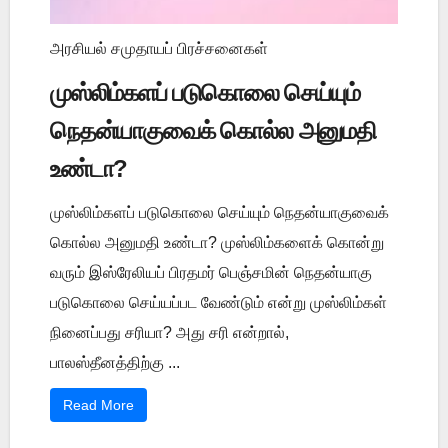
அரசியல் சமுதாயப் பிரச்சனைகள்
முஸ்லிம்களப் படுகொலை செய்யும்
நெதன்யாகுவைக் கொல்ல அனுமதி
உண்டா?
முஸ்லிம்களப் படுகொலை செய்யும் நெதன்யாகுவைக்
கொல்ல அனுமதி உண்டா? முஸ்லிம்களைக் கொன்று
வரும் இஸ்ரேலியப் பிரதமர் பெஞ்சமின் நெதன்யாகு
படுகொலை செய்யப்பட வேண்டும் என்று முஸ்லிம்கள்
நினைப்பது சரியா? அது சரி என்றால்,
பாலஸ்தீனத்திற்கு ...
Read More