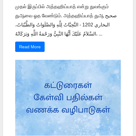
முதல் இருப்பில் அத்தஹிய்யாத் என்று துவங்கும்
துஆவை ஓத வேண்டும். அத்தஹிய்யாத் துஆ صحيح
البخاري 1202 - التَّحِيَّاتُ لِلَّهِ وَالصَّلَوَاتُ وَالطَّيِّبَاتُ،
السَّلاَمُ عَلَيْكَ أَيُّهَا النَّبِيُّ وَرَحْمَةُ اللَّهِ وَبَرَكَاتُهُ، ...
Read More