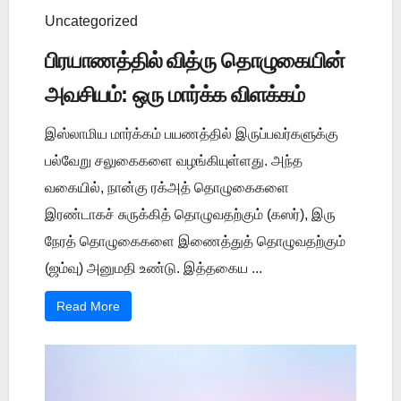
Uncategorized
பிரயாணத்தில் வித்ரு தொழுகையின்
அவசியம்: ஒரு மார்க்க விளக்கம்
இஸ்லாமிய மார்க்கம் பயணத்தில் இருப்பவர்களுக்கு
பல்வேறு சலுகைகளை வழங்கியுள்ளது. அந்த
வகையில், நான்கு ரக்அத் தொழுகைகளை
இரண்டாகச் சுருக்கித் தொழுவதற்கும் (கஸர்), இரு
நேரத் தொழுகைகளை இணைத்துத் தொழுவதற்கும்
(ஜம்வு) அனுமதி உண்டு. இத்தகைய ...
Read More