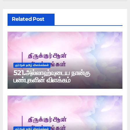
Related Post
குர்ஆன் தமிழ் விளக்கங்கள்
521.அல்லாஹ்வுடைய நான்கு
பண்புகளின் விளக்கம்
குர்ஆன் தமிழ் விளக்கங்கள்