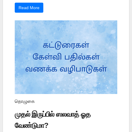
Read More
தொழுகை
முதல் இருப்பில் ஸலவாத் ஓத
வேண்டுமா?