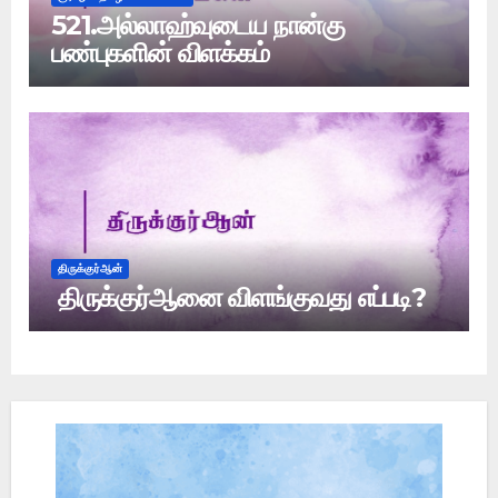
521.அல்லாஹ்வுடைய நான்கு
பண்புகளின் விளக்கம்
திருக்குர்ஆன்
திருக்குர்ஆனை விளங்குவது எப்படி?