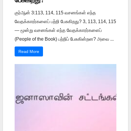
குர்ஆன் 3:113, 114, 115 வசனங்கள் எந்த
வேதக்காரர்களைப் பற்றி பேசுகிறது? 3, 113, 114, 115
— மூன்று வசனங்கள் எந்த வேதக்காரர்களைப்
(People of the Book) பற்றிப் பேசுகின்றன? அவை ...
Read More