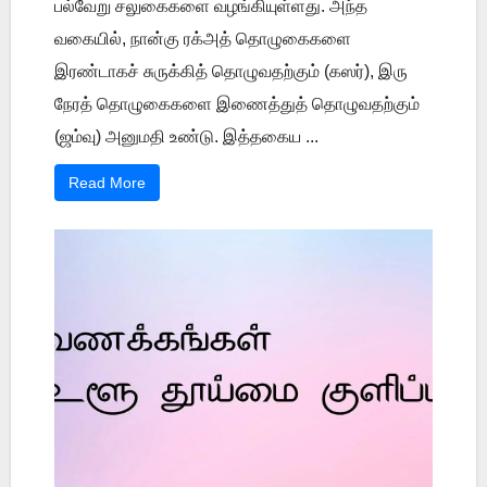
பல்வேறு சலுகைகளை வழங்கியுள்ளது. அந்த
வகையில், நான்கு ரக்அத் தொழுகைகளை
இரண்டாகச் சுருக்கித் தொழுவதற்கும் (கஸர்), இரு
நேரத் தொழுகைகளை இணைத்துத் தொழுவதற்கும்
(ஜம்வு) அனுமதி உண்டு. இத்தகைய ...
Read More