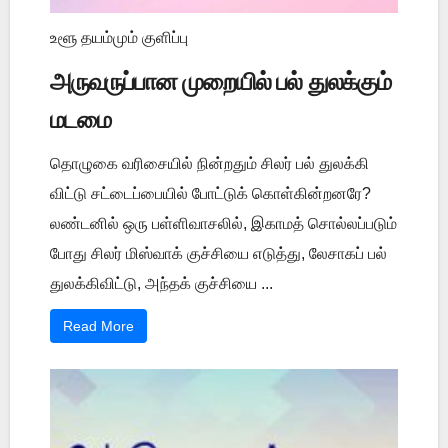
உளூ தயம்மும் குளிப்பு
அருவருப்பான முறையில் பல் துலக்கும்
மடமை
தொழுகை வரிசையில் நின்றதும் சிலர் பல் துலக்கி
விட்டு சட்டைப்பையில் போட்டுக் கொள்கின்றனரே?
லண்டனில் ஒரு பள்ளிவாசலில், இகாமத் சொல்லப்படும்
போது சிலர் மிஸ்வாக் குச்சியை எடுத்து, லேசாகப் பல்
துலக்கிவிட்டு, அந்தக் குச்சியை ...
Read More