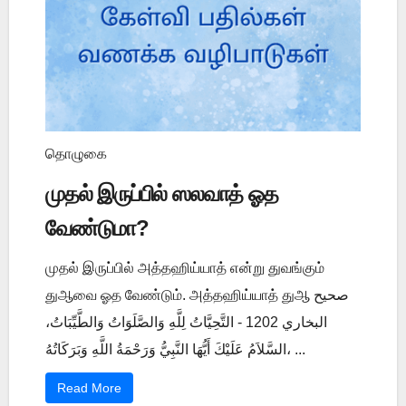
தொழுகை
முதல் இருப்பில் ஸலவாத் ஓத
வேண்டுமா?
முதல் இருப்பில் அத்தஹிய்யாத் என்று துவங்கும்
துஆவை ஓத வேண்டும். அத்தஹிய்யாத் துஆ صحيح
البخاري 1202 - التَّحِيَّاتُ لِلَّهِ وَالصَّلَوَاتُ وَالطَّيِّبَاتُ،
السَّلاَمُ عَلَيْكَ أَيُّهَا النَّبِيُّ وَرَحْمَةُ اللَّهِ وَبَرَكَاتُهُ، ...
Read More