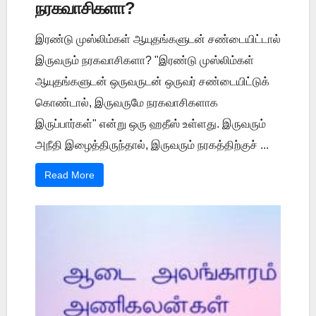
நரகவாசிகளா?
இரண்டு முஸ்லிம்கள் ஆயுதங்களுடன் சண்டையிட்டால்
இருவரும் நரகவாசிகளா? "இரண்டு முஸ்லிம்கள்
ஆயுதங்களுடன் ஒருவருடன் ஒருவர் சண்டையிட்டுக்
கொண்டால், இருவருமே நரகவாசிகளாக
இருப்பார்கள்" என்று ஒரு ஹதீஸ் உள்ளது. இருவரும்
அநீதி இழைத்திருந்தால், இருவரும் நரகத்திற்குச் ...
Read More