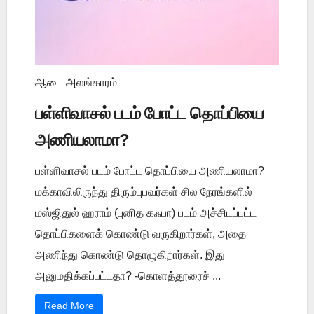
ஆடை அலங்காரம்
பள்ளிவாசல் படம் போட்ட தொப்பியை
அணியலாமா?
பள்ளிவாசல் படம் போட்ட தொப்பியை அணியலாமா?
மக்காவிலிருந்து திரும்புபவர்கள் சில நேரங்களில்
மஸ்ஜிதுல் ஹராம் (புனித கஃபா) படம் அச்சிடப்பட்ட
தொப்பிகளைக் கொண்டு வருகிறார்கள், அதை
அணிந்து கொண்டு தொழுகிறார்கள். இது
அனுமதிக்கப்பட்டதா? -கொளத்தூரைச் ...
Read More