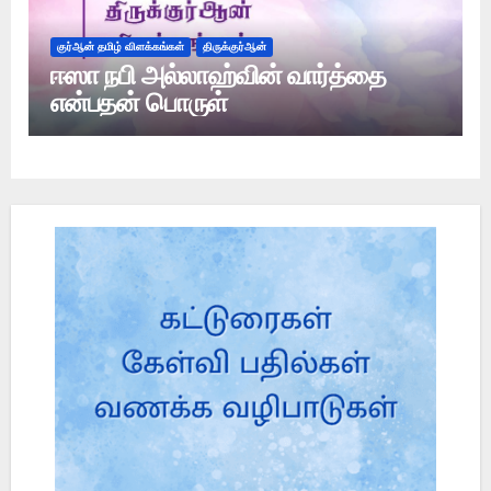
குர்ஆன் தமிழ் விளக்கங்கள்
திருக்குர்ஆன்
ஈஸா நபி அல்லாஹ்வின் வார்த்தை
என்பதன் பொருள்