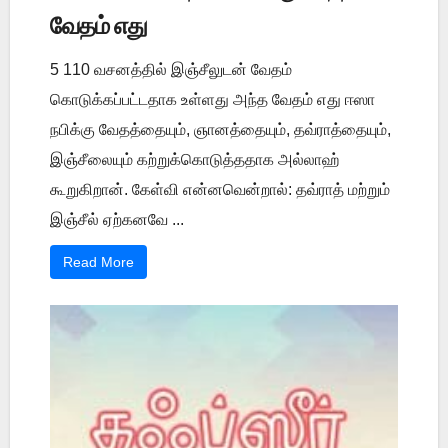
வேதம் எது
5 110 வசனத்தில் இஞ்சீலுடன் வேதம்
கொடுக்கப்பட்டதாக உள்ளது அந்த வேதம் எது ஈஸா
நபிக்கு வேதத்தையும், ஞானத்தையும், தவ்ராத்தையும்,
இஞ்சீலையும் கற்றுக்கொடுத்ததாக அல்லாஹ்
கூறுகிறான். கேள்வி என்னவென்றால்: தவ்ராத் மற்றும்
இஞ்சீல் ஏற்கனவே ...
Read More