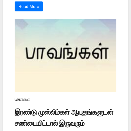
Read More
கொலை
இரண்டு முஸ்லிம்கள் ஆயுதங்களுடன்
சண்டையிட்டால் இருவரும்