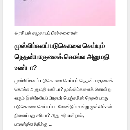
அரசியல் சமுதாயப் பிரச்சனைகள்
முஸ்லிம்களப் படுகொலை செய்யும்
நெதன்யாகுவைக் கொல்ல அனுமதி
உண்டா?
முஸ்லிம்களப் படுகொலை செய்யும் நெதன்யாகுவைக்
கொல்ல அனுமதி உண்டா? முஸ்லிம்களைக் கொன்று
வரும் இஸ்ரேலியப் பிரதமர் பெஞ்சமின் நெதன்யாகு
படுகொலை செய்யப்பட வேண்டும் என்று முஸ்லிம்கள்
நினைப்பது சரியா? அது சரி என்றால்,
பாலஸ்தீனத்திற்கு ...