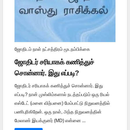
ஜோதிடம் நாள் நட்சத்திரம் மூடநம்பிக்கை
ஜோதிடர் சரியாகக் கணித்துச்
சொன்னார். இது எப்படி?
ஜோதிடர் சரியாகக் கணித்துச் சொன்னார். இது
எப்படி? நான் முஸ்லிம்களால் நடத்தப்படும் ஒரு ரியல்
எஸ்டேட் (மனை விற்பனை) மேம்பாட்டு நிறுவனத்தில்
பணிபுரிகிறேன். ஒரு நாள், அந்த நிறுவனத்தின்
மேலாண் இயக்குனர் (MD) என்னை ...