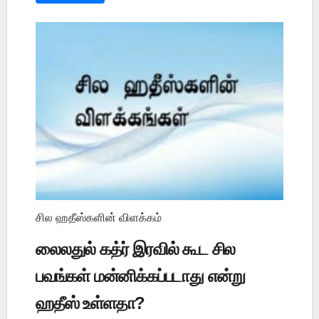
சில ஹதீஸ்களின் விளக்கம்
லைலதுல் கத்ர் இரவில் கூட சில
பவங்கள் மன்னிக்கப்படாது என்று
ஹதீஸ் உள்ளதா?