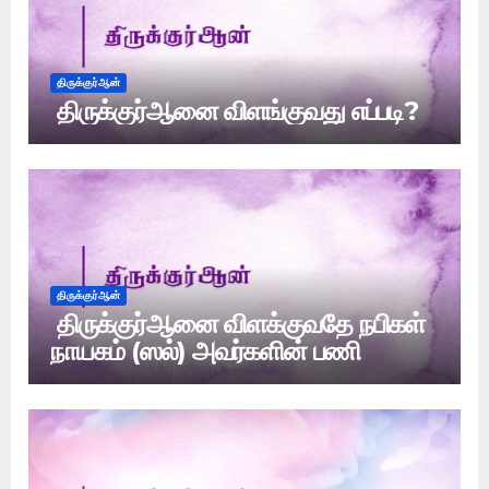
திருக்குர்ஆன்
திருக்குர்ஆனை விளங்குவது எப்படி?
திருக்குர்ஆன்
திருக்குர்ஆனை விளக்குவதே நபிகள்
நாயகம் (ஸல்) அவர்களின் பணி