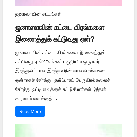
ஜனாஸாவின் சட்டங்கள்
ஜனாஸாவின் கட்டை விரல்களை
இணைத்துக் கட்டுவது ஏன்?
ஜனாஸாவின் கட்டை விரல்களை இணைத்துக்
கட்டுவது ஏன்? "எங்கள் பகுதியில் ஒரு நபர்
இறந்துவிட்டால், இறந்தவரின் கால் விரல்களை
ஒன்றாகச் சேர்த்து, குறிப்பாகப் பெருவிரல்களைச்
சேர்த்து ஒட்டி வைத்துக் கட்டுகிறார்கள். இதன்
காரணம் எனக்குத் ...
Read More