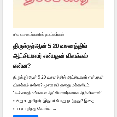
சில வசனங்களின் தஃப்ஸீர்கள்
திருக்குர்ஆன் 5 20 வசனத்தில்
ஆட்சியாளர் என்பதன் விளக்கம்
என்ன?
திருக்குர்ஆன் 5 20 வசனத்தில் ஆட்சியாளர் என்பதன்
விளக்கம் என்ன? மூஸா நபி தனது மக்களிடம்,
"அல்லாஹ் உங்களை ஆட்சியாளர்களாக ஆக்கினான்"
என்று கூறுகிறார். இது எப்போது நடந்தது? இதை
எப்படிப் புரிந்து கொள்ள ...