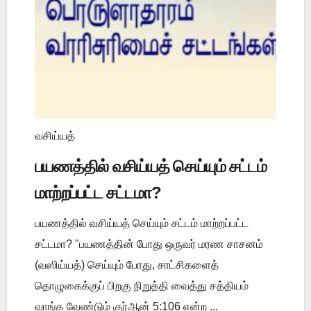
வசிய்யத்
பயணத்தில் வசிய்யத் செய்யும் சட்டம்
மாற்றப்பட்ட சட்டமா?
பயணத்தில் வசிய்யத் செய்யும் சட்டம் மாற்றப்பட்ட
சட்டமா? "பயணத்தின் போது ஒருவர் மரண சாசனம்
(வஸிய்யத்) செய்யும் போது, சாட்சிகளைத்
தொழுகைக்குப் பிறகு நிறுத்தி வைத்து சத்தியம்
வாங்க வேண்டும் குர்ஆன் 5:106 என்ற ...