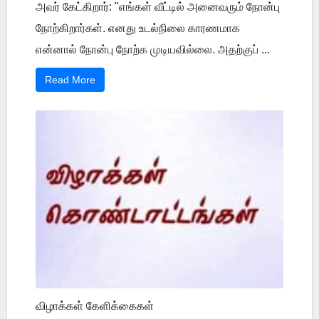
அவர் கேட்கிறார்: "எங்கள் வீட்டில் அனைவரும் நோன்பு
நோற்கிறார்கள். எனது உடல்நிலை காரணமாக
என்னால் நோன்பு நோற்க முடியவில்லை. அதற்குப் ...
Read More
விழாக்கள் கேளிக்கைகள்