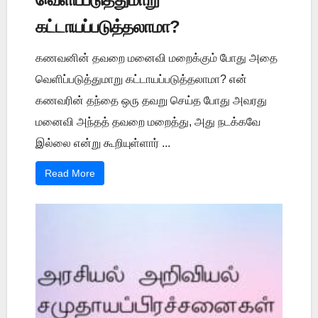
கட்டாயப்படுத்தலாமா?
கணவனின் தவறை மனைவி மறைக்கும் போது அதை
வெளிப்படுத்துமாறு கட்டாயப்படுத்தலாமா? என்
கணவரின் தந்தை ஒரு தவறு செய்த போது அவரது
மனைவி அந்தத் தவறை மறைத்து, அது நடக்கவே
இல்லை என்று கூறியுள்ளார் ...
Read More