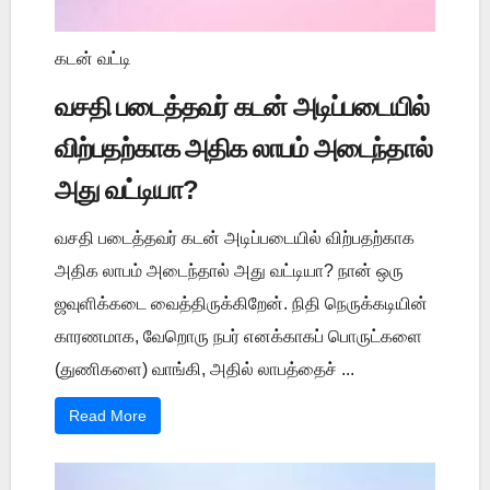
கடன் வட்டி
வசதி படைத்தவர் கடன் அடிப்படையில்
விற்பதற்காக அதிக லாபம் அடைந்தால்
அது வட்டியா?
வசதி படைத்தவர் கடன் அடிப்படையில் விற்பதற்காக
அதிக லாபம் அடைந்தால் அது வட்டியா? நான் ஒரு
ஜவுளிக்கடை வைத்திருக்கிறேன். நிதி நெருக்கடியின்
காரணமாக, வேறொரு நபர் எனக்காகப் பொருட்களை
(துணிகளை) வாங்கி, அதில் லாபத்தைச் ...
Read More