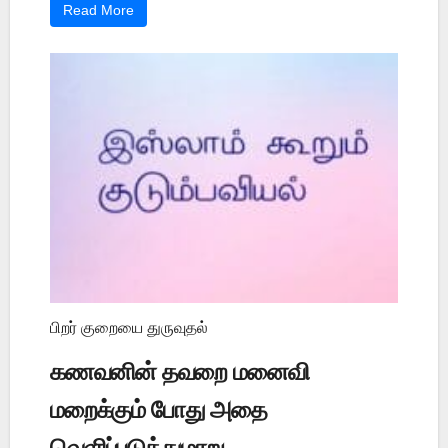
Read More
பிறர் குறையை துருவுதல்
கணவனின் தவறை மனைவி
மறைக்கும் போது அதை
வெளிப்படுத்துமாறு