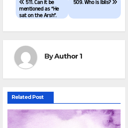
511. Can it be
509. Who is Iblis?
navigation
mentioned as “He
sat on the Arsh”.
By
Author 1
Related Post