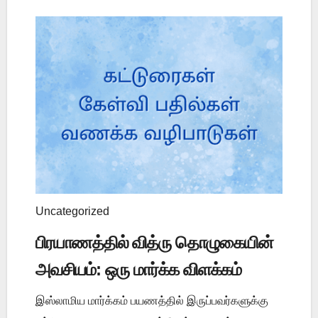
Uncategorized
பிரயாணத்தில் வித்ரு தொழுகையின்
அவசியம்: ஒரு மார்க்க விளக்கம்
இஸ்லாமிய மார்க்கம் பயணத்தில் இருப்பவர்களுக்கு