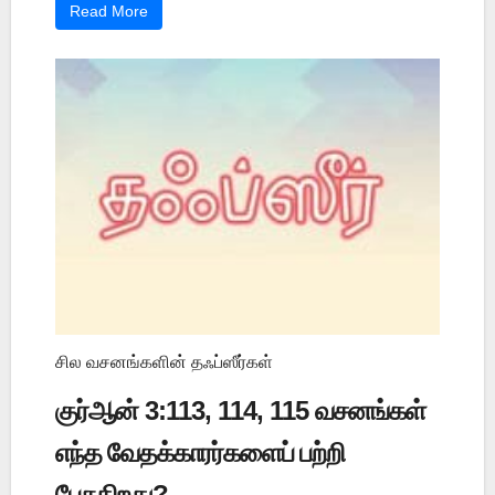
Read More
சில வசனங்களின் தஃப்ஸீர்கள்
குர்ஆன் 3:113, 114, 115 வசனங்கள்
எந்த வேதக்காரர்களைப் பற்றி
பேசுகிறது?