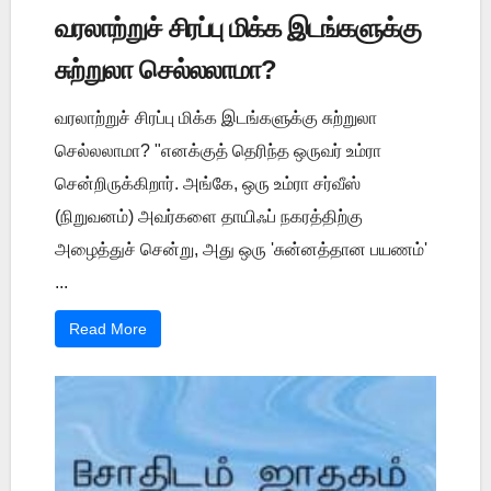
வரலாற்றுச் சிரப்பு மிக்க இடங்களுக்கு
சுற்றுலா செல்லலாமா?
வரலாற்றுச் சிரப்பு மிக்க இடங்களுக்கு சுற்றுலா
செல்லலாமா? "எனக்குத் தெரிந்த ஒருவர் உம்ரா
சென்றிருக்கிறார். அங்கே, ஒரு உம்ரா சர்வீஸ்
(நிறுவனம்) அவர்களை தாயிஃப் நகரத்திற்கு
அழைத்துச் சென்று, அது ஒரு 'சுன்னத்தான பயணம்'
...
Read More