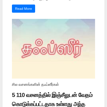
Read More
சில வசனங்களின் தஃப்ஸீர்கள்
5 110 வசனத்தில் இஞ்சீலுடன் வேதம்
கொடுக்கப்பட்டதாக உள்ளது அந்த