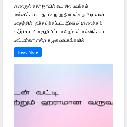
லைலதுல் கத்ர் இரவில் கூட சில பவங்கள்
மன்னிக்கப்படாது என்று ஹதீஸ் உள்ளதா? ரமலான்
மாதத்தில், 'நிச்சயிக்கப்பட்ட இரவில்' (லைலத்துல்
கத்ர்) கூட சில குறிப்பிட்ட மனிதர்கள் மன்னிக்கப்பட
மாட்டார்கள் என்று சமூக ஊடகங்களில் ...
Read More