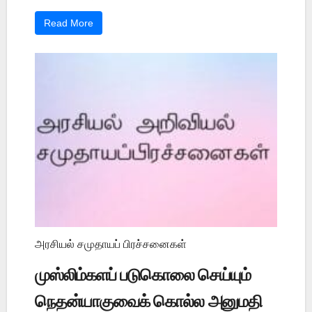
Read More
அரசியல் சமுதாயப் பிரச்சனைகள்
முஸ்லிம்களப் படுகொலை செய்யும்
நெதன்யாகுவைக் கொல்ல அனுமதி