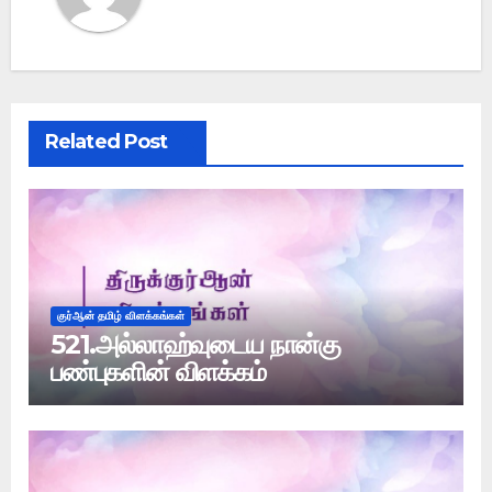
Related Post
குர்ஆன் தமிழ் விளக்கங்கள்
521.அல்லாஹ்வுடைய நான்கு
பண்புகளின் விளக்கம்