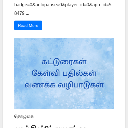
badge=0&autopause=0&player_id=0&app_id=5
8479 ...
Read More
தொழுகை