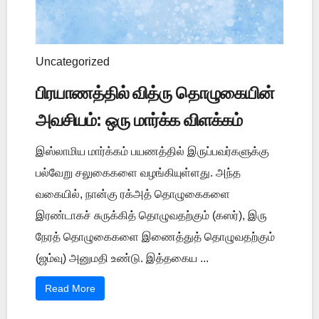
Uncategorized
பிரயாணத்தில் வித்ரு தொழுகையின்
அவசியம்: ஒரு மார்க்க விளக்கம்
இஸ்லாமிய மார்க்கம் பயணத்தில் இருப்பவர்களுக்கு
பல்வேறு சலுகைகளை வழங்கியுள்ளது. அந்த
வகையில், நான்கு ரக்அத் தொழுகைகளை
இரண்டாகச் சுருக்கித் தொழுவதற்கும் (கஸர்), இரு
நேரத் தொழுகைகளை இணைத்துத் தொழுவதற்கும்
(ஜம்வு) அனுமதி உண்டு. இத்தகைய ...
Read More