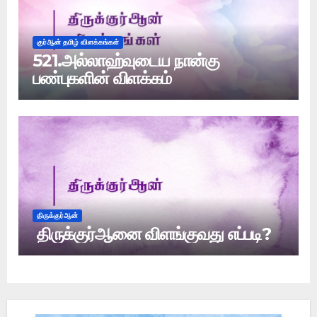
குர்ஆன் தமிழ் விளக்கங்கள்
521.அல்லாஹ்வுடைய நான்கு
பண்புகளின் விளக்கம்
திருக்குர்ஆன்
திருக்குர்ஆனை விளங்குவது எப்படி?