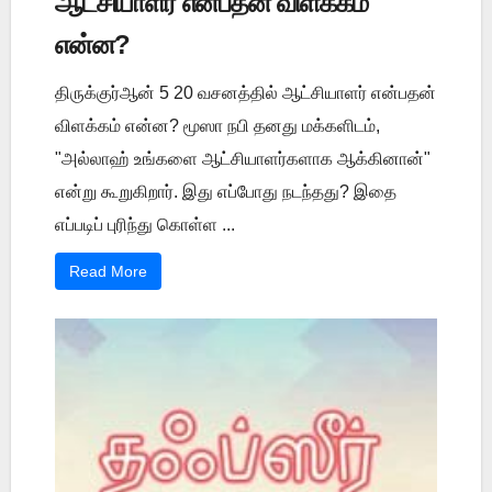
ஆட்சியாளர் என்பதன் விளக்கம்
என்ன?
திருக்குர்ஆன் 5 20 வசனத்தில் ஆட்சியாளர் என்பதன்
விளக்கம் என்ன? மூஸா நபி தனது மக்களிடம்,
"அல்லாஹ் உங்களை ஆட்சியாளர்களாக ஆக்கினான்"
என்று கூறுகிறார். இது எப்போது நடந்தது? இதை
எப்படிப் புரிந்து கொள்ள ...
Read More