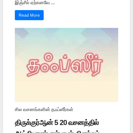
இஞ்சீல் ஏற்கனவே ...
Read More
சில வசனங்களின் தஃப்ஸீர்கள்
திருக்குர்ஆன் 5 20 வசனத்தில்