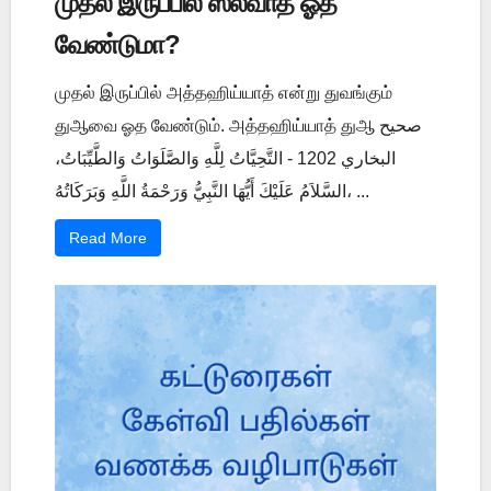
முதல் இருப்பில் ஸலவாத் ஓத
வேண்டுமா?
முதல் இருப்பில் அத்தஹிய்யாத் என்று துவங்கும்
துஆவை ஓத வேண்டும். அத்தஹிய்யாத் துஆ صحيح
البخاري 1202 - التَّحِيَّاتُ لِلَّهِ وَالصَّلَوَاتُ وَالطَّيِّبَاتُ،
السَّلاَمُ عَلَيْكَ أَيُّهَا النَّبِيُّ وَرَحْمَةُ اللَّهِ وَبَرَكَاتُهُ، ...
Read More