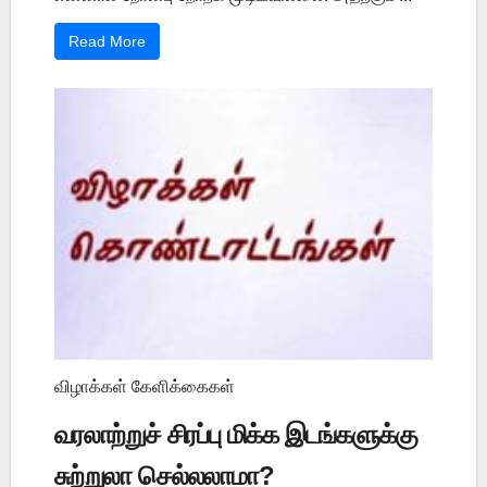
Read More
விழாக்கள் கேளிக்கைகள்
வரலாற்றுச் சிரப்பு மிக்க இடங்களுக்கு
சுற்றுலா செல்லலாமா?