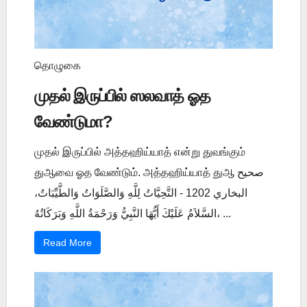
தொழுகை
முதல் இருப்பில் ஸலவாத் ஓத
வேண்டுமா?
முதல் இருப்பில் அத்தஹிய்யாத் என்று துவங்கும்
துஆவை ஓத வேண்டும். அத்தஹிய்யாத் துஆ صحيح
البخاري 1202 - التَّحِيَّاتُ لِلَّهِ وَالصَّلَوَاتُ وَالطَّيِّبَاتُ،
السَّلاَمُ عَلَيْكَ أَيُّهَا النَّبِيُّ وَرَحْمَةُ اللَّهِ وَبَرَكَاتُهُ، ...
Read More