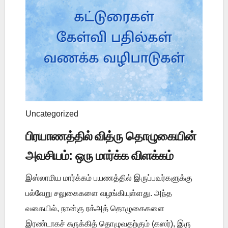
Uncategorized
பிரயாணத்தில் வித்ரு தொழுகையின்
அவசியம்: ஒரு மார்க்க விளக்கம்
இஸ்லாமிய மார்க்கம் பயணத்தில் இருப்பவர்களுக்கு
பல்வேறு சலுகைகளை வழங்கியுள்ளது. அந்த
வகையில், நான்கு ரக்அத் தொழுகைகளை
இரண்டாகச் சுருக்கித் தொழுவதற்கும் (கஸர்), இரு