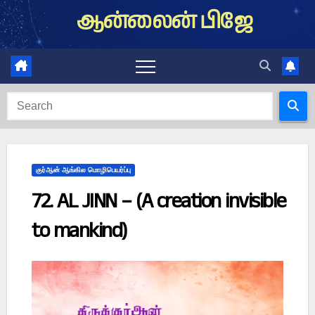
Skip
ஆன்லைன் பிஜே
to
content
குர்ஆன் ஆங்கில மொழிபெயர்ப்பு
72. AL JINN – (A creation invisible
to mankind)