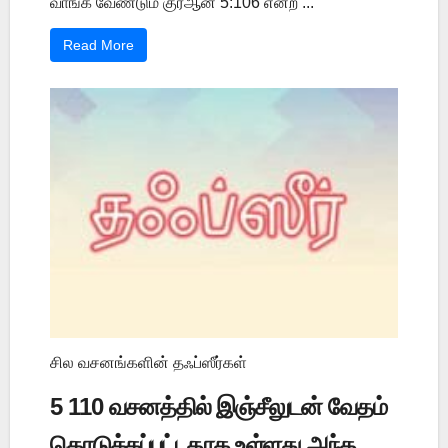
வாங்க வேண்டும் குர்ஆன் 5:106 என்ற ...
Read More
சில வசனங்களின் தஃப்ஸீர்கள்
5 110 வசனத்தில் இஞ்சீலுடன் வேதம்
கொடுக்கப்பட்டதாக உள்ளது அந்த