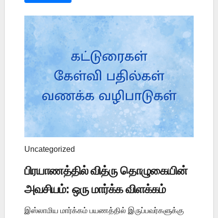
Uncategorized
பிரயாணத்தில் வித்ரு தொழுகையின்
அவசியம்: ஒரு மார்க்க விளக்கம்
இஸ்லாமிய மார்க்கம் பயணத்தில் இருப்பவர்களுக்கு