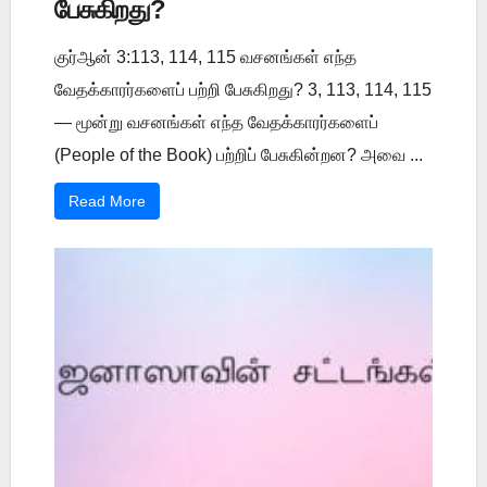
பேசுகிறது?
குர்ஆன் 3:113, 114, 115 வசனங்கள் எந்த
வேதக்காரர்களைப் பற்றி பேசுகிறது? 3, 113, 114, 115
— மூன்று வசனங்கள் எந்த வேதக்காரர்களைப்
(People of the Book) பற்றிப் பேசுகின்றன? அவை ...
Read More