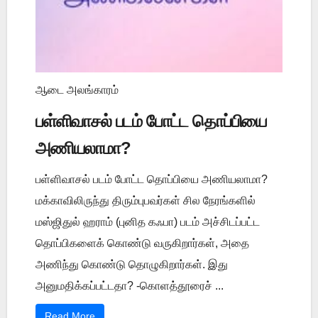
ஆடை அலங்காரம்
பள்ளிவாசல் படம் போட்ட தொப்பியை
அணியலாமா?
பள்ளிவாசல் படம் போட்ட தொப்பியை அணியலாமா?
மக்காவிலிருந்து திரும்புபவர்கள் சில நேரங்களில்
மஸ்ஜிதுல் ஹராம் (புனித கஃபா) படம் அச்சிடப்பட்ட
தொப்பிகளைக் கொண்டு வருகிறார்கள், அதை
அணிந்து கொண்டு தொழுகிறார்கள். இது
அனுமதிக்கப்பட்டதா? -கொளத்தூரைச் ...
Read More