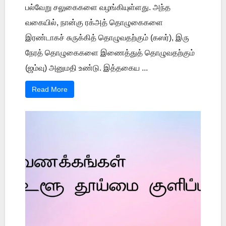
பல்வேறு சலுகைகளை வழங்கியுள்ளது. அந்த
வகையில், நான்கு ரக்அத் தொழுகைகளை
இரண்டாகச் சுருக்கித் தொழுவதற்கும் (கஸர்), இரு
நேரத் தொழுகைகளை இணைத்துத் தொழுவதற்கும்
(ஜம்வு) அனுமதி உண்டு. இத்தகைய ...
Read More