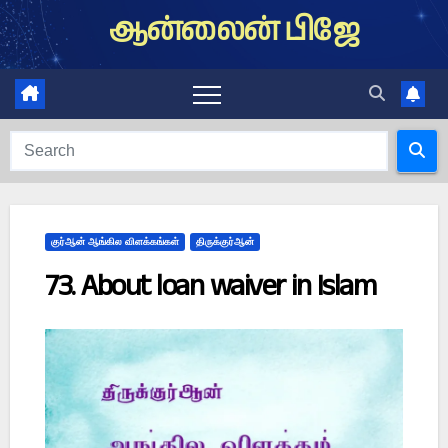
Skip
ஆன்லைன் பிஜே
to
content
குர்ஆன் ஆங்கில விளக்கங்கள்
திருக்குர்ஆன்
73. About loan waiver in Islam