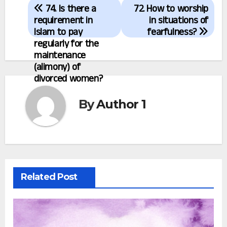
74. Is there a
72. How to worship
navigation
requirement in
in situations of
Islam to pay
fearfulness?
regularly for the
maintenance
(alimony) of
divorced women?
By
Author 1
Related Post