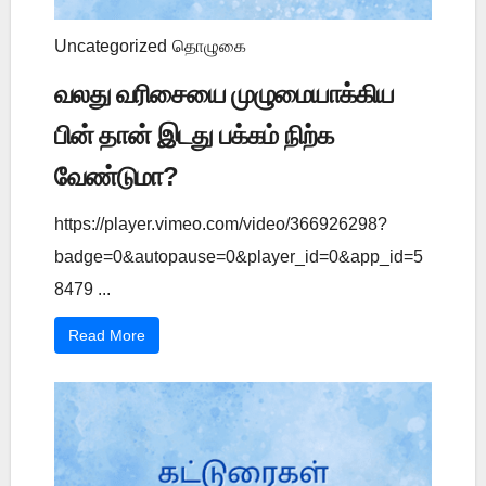
Uncategorized
தொழுகை
வலது வரிசையை முழுமையாக்கிய
பின் தான் இடது பக்கம் நிற்க
வேண்டுமா?
https://player.vimeo.com/video/366926298?
badge=0&autopause=0&player_id=0&app_id=5
8479 ...
Read More