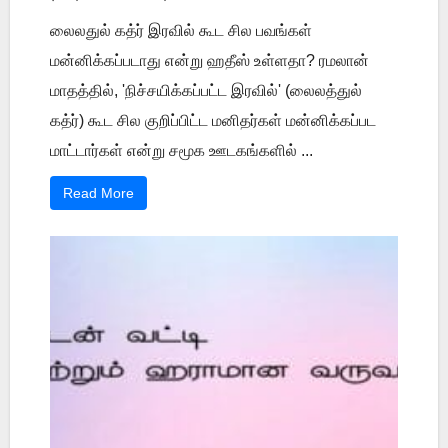
லைலதுல் கத்ர் இரவில் கூட சில பவங்கள்
மன்னிக்கப்படாது என்று ஹதீஸ் உள்ளதா? ரமலான்
மாதத்தில், 'நிச்சயிக்கப்பட்ட இரவில்' (லைலத்துல்
கத்ர்) கூட சில குறிப்பிட்ட மனிதர்கள் மன்னிக்கப்பட
மாட்டார்கள் என்று சமூக ஊடகங்களில் ...
Read More