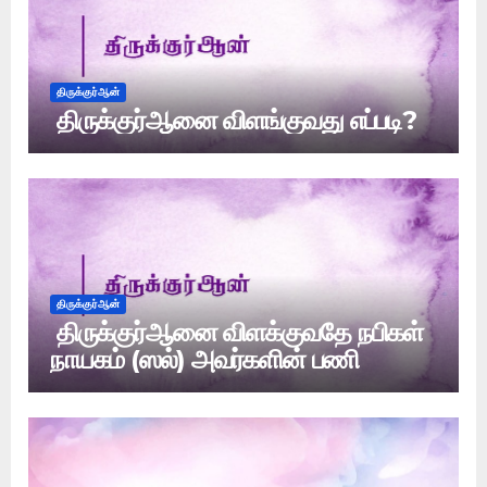
திருக்குர்ஆன்
திருக்குர்ஆனை விளங்குவது எப்படி?
திருக்குர்ஆன்
திருக்குர்ஆனை விளக்குவதே நபிகள்
நாயகம் (ஸல்) அவர்களின் பணி