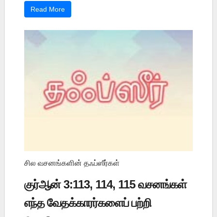
Read More
சில வசனங்களின் தஃப்ஸீர்கள்
குர்ஆன் 3:113, 114, 115 வசனங்கள்
எந்த வேதக்காரர்களைப் பற்றி