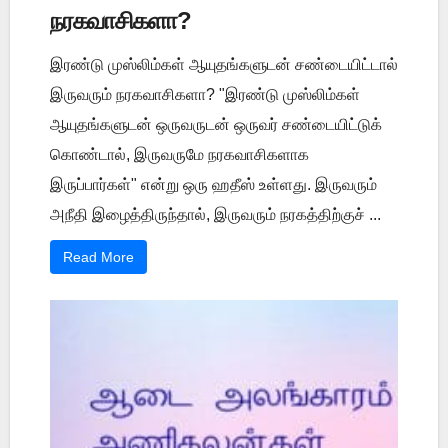
நரகவாசிகளா?
இரண்டு முஸ்லிம்கள் ஆயுதங்களுடன் சண்டையிட்டால்
இருவரும் நரகவாசிகளா? "இரண்டு முஸ்லிம்கள்
ஆயுதங்களுடன் ஒருவருடன் ஒருவர் சண்டையிட்டுக்
கொண்டால், இருவருமே நரகவாசிகளாக
இருப்பார்கள்" என்று ஒரு ஹதீஸ் உள்ளது. இருவரும்
அநீதி இழைத்திருந்தால், இருவரும் நரகத்திற்குச் ...
Read More