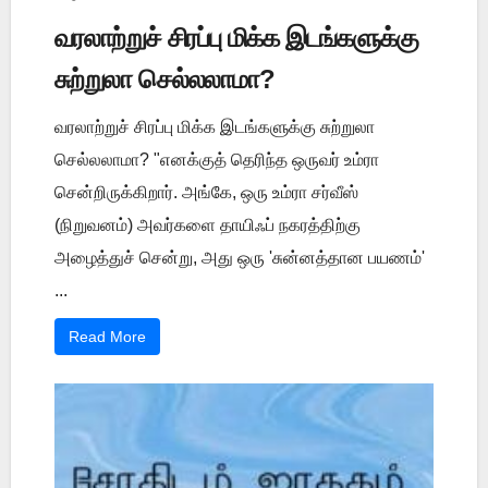
வரலாற்றுச் சிரப்பு மிக்க இடங்களுக்கு
சுற்றுலா செல்லலாமா?
வரலாற்றுச் சிரப்பு மிக்க இடங்களுக்கு சுற்றுலா
செல்லலாமா? "எனக்குத் தெரிந்த ஒருவர் உம்ரா
சென்றிருக்கிறார். அங்கே, ஒரு உம்ரா சர்வீஸ்
(நிறுவனம்) அவர்களை தாயிஃப் நகரத்திற்கு
அழைத்துச் சென்று, அது ஒரு 'சுன்னத்தான பயணம்'
...
Read More