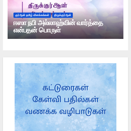
குர்ஆன் தமிழ் விளக்கங்கள்
திருக்குர்ஆன்
ஈஸா நபி அல்லாஹ்வின் வார்த்தை
என்பதன் பொருள்