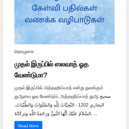
தொழுகை
முதல் இருப்பில் ஸலவாத் ஓத
வேண்டுமா?
முதல் இருப்பில் அத்தஹிய்யாத் என்று துவங்கும்
துஆவை ஓத வேண்டும். அத்தஹிய்யாத் துஆ صحيح
البخاري 1202 - التَّحِيَّاتُ لِلَّهِ وَالصَّلَوَاتُ وَالطَّيِّبَاتُ،
السَّلاَمُ عَلَيْكَ أَيُّهَا النَّبِيُّ وَرَحْمَةُ اللَّهِ وَبَرَكَاتُهُ، ...
Read More