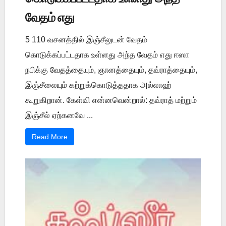
வேதம் எது
5 110 வசனத்தில் இஞ்சீலுடன் வேதம்
கொடுக்கப்பட்டதாக உள்ளது அந்த வேதம் எது ஈஸா
நபிக்கு வேதத்தையும், ஞானத்தையும், தவ்ராத்தையும்,
இஞ்சீலையும் கற்றுக்கொடுத்ததாக அல்லாஹ்
கூறுகிறான். கேள்வி என்னவென்றால்: தவ்ராத் மற்றும்
இஞ்சீல் ஏற்கனவே ...
Read More