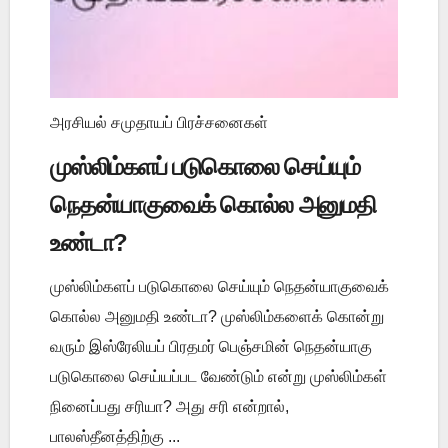
அரசியல் சமுதாயப் பிரச்சனைகள்
முஸ்லிம்களப் படுகொலை செய்யும்
நெதன்யாகுவைக் கொல்ல அனுமதி
உண்டா?
முஸ்லிம்களப் படுகொலை செய்யும் நெதன்யாகுவைக்
கொல்ல அனுமதி உண்டா? முஸ்லிம்களைக் கொன்று
வரும் இஸ்ரேலியப் பிரதமர் பெஞ்சமின் நெதன்யாகு
படுகொலை செய்யப்பட வேண்டும் என்று முஸ்லிம்கள்
நினைப்பது சரியா? அது சரி என்றால்,
பாலஸ்தீனத்திற்கு ...