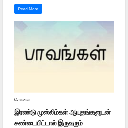
Read More
கொலை
இரண்டு முஸ்லிம்கள் ஆயுதங்களுடன்
சண்டையிட்டால் இருவரும்