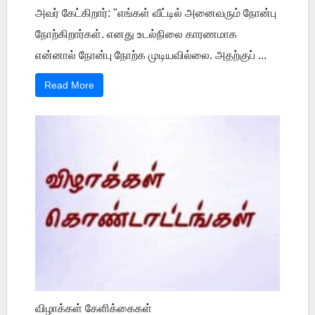
அவர் கேட்கிறார்: "எங்கள் வீட்டில் அனைவரும் நோன்பு
நோற்கிறார்கள். எனது உடல்நிலை காரணமாக
என்னால் நோன்பு நோற்க முடியவில்லை. அதற்குப் ...
Read More
விழாக்கள் கேளிக்கைகள்