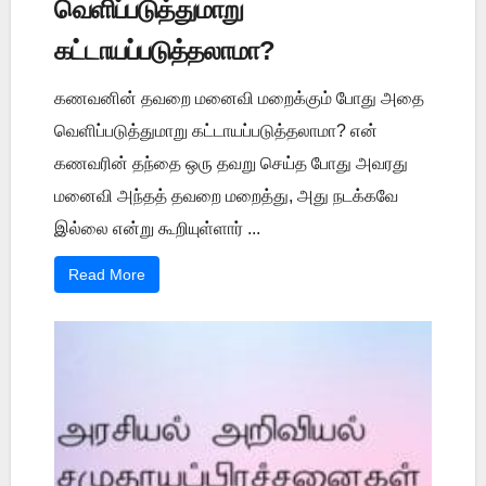
வெளிப்படுத்துமாறு
கட்டாயப்படுத்தலாமா?
கணவனின் தவறை மனைவி மறைக்கும் போது அதை
வெளிப்படுத்துமாறு கட்டாயப்படுத்தலாமா? என்
கணவரின் தந்தை ஒரு தவறு செய்த போது அவரது
மனைவி அந்தத் தவறை மறைத்து, அது நடக்கவே
இல்லை என்று கூறியுள்ளார் ...
Read More