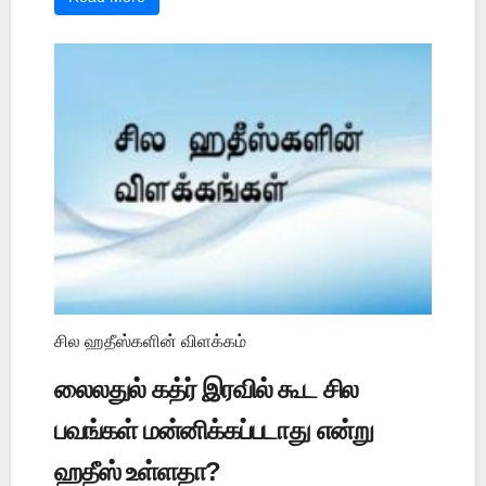
சில ஹதீஸ்களின் விளக்கம்
லைலதுல் கத்ர் இரவில் கூட சில
பவங்கள் மன்னிக்கப்படாது என்று
ஹதீஸ் உள்ளதா?