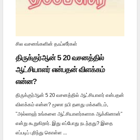
சில வசனங்களின் தஃப்ஸீர்கள்
திருக்குர்ஆன் 5 20 வசனத்தில்
ஆட்சியாளர் என்பதன் விளக்கம்
என்ன?
திருக்குர்ஆன் 5 20 வசனத்தில் ஆட்சியாளர் என்பதன்
விளக்கம் என்ன? மூஸா நபி தனது மக்களிடம்,
"அல்லாஹ் உங்களை ஆட்சியாளர்களாக ஆக்கினான்"
என்று கூறுகிறார். இது எப்போது நடந்தது? இதை
எப்படிப் புரிந்து கொள்ள ...