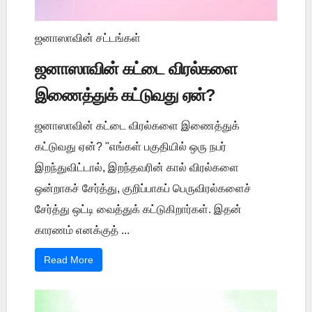
ஜனாஸாவின் சட்டங்கள்
ஜனாஸாவின் கட்டை விரல்களை
இணைத்துக் கட்டுவது ஏன்?
ஜனாஸாவின் கட்டை விரல்களை இணைத்துக்
கட்டுவது ஏன்? "எங்கள் பகுதியில் ஒரு நபர்
இறந்துவிட்டால், இறந்தவரின் கால் விரல்களை
ஒன்றாகச் சேர்த்து, குறிப்பாகப் பெருவிரல்களைச்
சேர்த்து ஒட்டி வைத்துக் கட்டுகிறார்கள். இதன்
காரணம் எனக்குத் ...
Read More