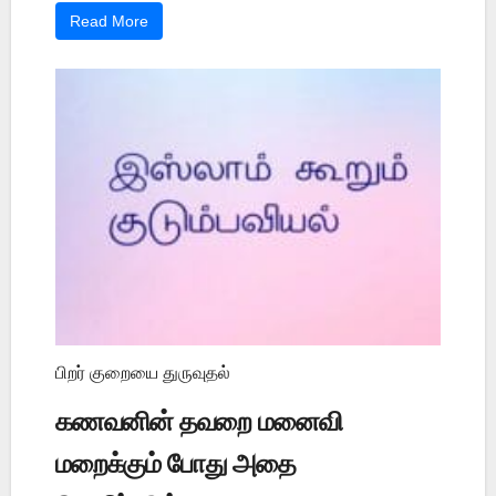
Read More
பிறர் குறையை துருவுதல்
கணவனின் தவறை மனைவி
மறைக்கும் போது அதை