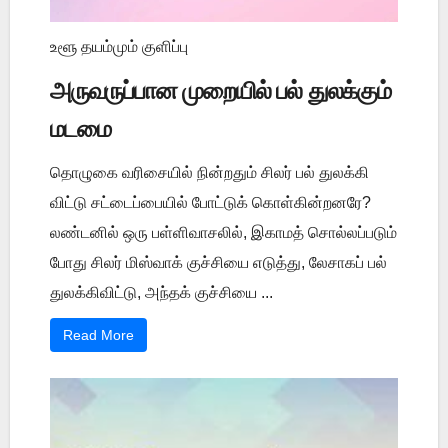
உளூ தயம்மும் குளிப்பு
அருவருப்பான முறையில் பல் துலக்கும்
மடமை
தொழுகை வரிசையில் நின்றதும் சிலர் பல் துலக்கி
விட்டு சட்டைப்பையில் போட்டுக் கொள்கின்றனரே?
லண்டனில் ஒரு பள்ளிவாசலில், இகாமத் சொல்லப்படும்
போது சிலர் மிஸ்வாக் குச்சியை எடுத்து, லேசாகப் பல்
துலக்கிவிட்டு, அந்தக் குச்சியை ...
Read More