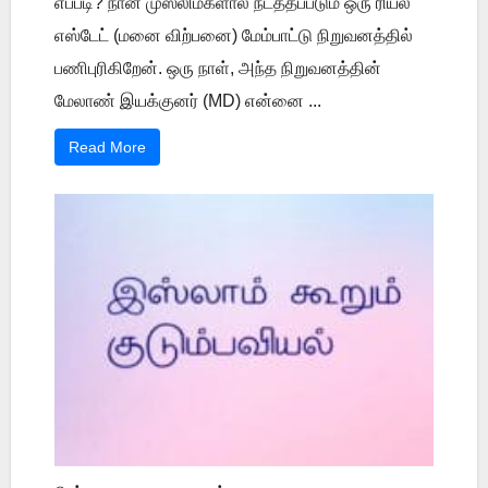
எப்படி? நான் முஸ்லிம்களால் நடத்தப்படும் ஒரு ரியல்
எஸ்டேட் (மனை விற்பனை) மேம்பாட்டு நிறுவனத்தில்
பணிபுரிகிறேன். ஒரு நாள், அந்த நிறுவனத்தின்
மேலாண் இயக்குனர் (MD) என்னை ...
Read More