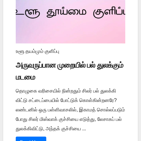
உளூ தயம்மும் குளிப்பு
அருவருப்பான முறையில் பல் துலக்கும்
மடமை
தொழுகை வரிசையில் நின்றதும் சிலர் பல் துலக்கி
விட்டு சட்டைப்பையில் போட்டுக் கொள்கின்றனரே?
லண்டனில் ஒரு பள்ளிவாசலில், இகாமத் சொல்லப்படும்
போது சிலர் மிஸ்வாக் குச்சியை எடுத்து, லேசாகப் பல்
துலக்கிவிட்டு, அந்தக் குச்சியை ...