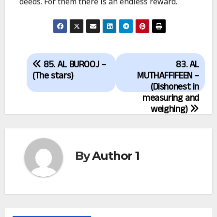
deeds. For them there is an endless reward.
Post
85. AL BUROOJ –
83. AL
navigation
(The stars)
MUTHAFFIFEEN –
(Dishonest in
measuring and
weighing)
By
Author 1