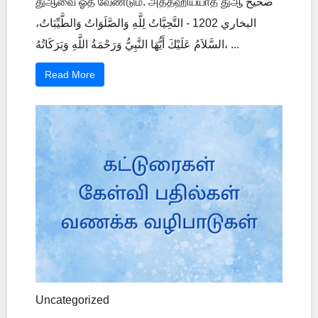
துஆவை ஓத வேண்டும். அத்தஹிய்யாத் துஆ صحيح
البخاري 1202 - التَّحِيَّاتُ لِلَّهِ وَالصَّلَوَاتُ وَالطَّيِّبَاتُ،
السَّلاَمُ عَلَيْكَ أَيُّهَا النَّبِيُّ وَرَحْمَةُ اللَّهِ وَبَرَكَاتُهُ، ...
Read More
Uncategorized