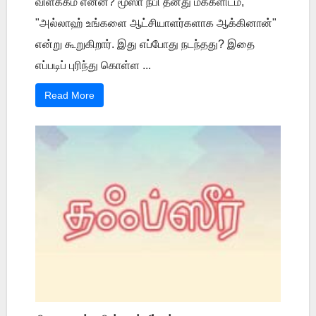
விளக்கம் என்ன? மூஸா நபி தனது மக்களிடம்,
"அல்லாஹ் உங்களை ஆட்சியாளர்களாக ஆக்கினான்"
என்று கூறுகிறார். இது எப்போது நடந்தது? இதை
எப்படிப் புரிந்து கொள்ள ...
Read More