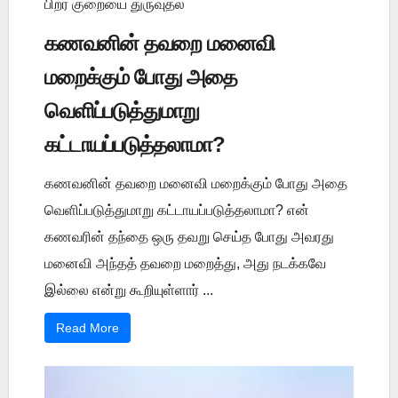
பிறர் குறையை துருவுதல்
கணவனின் தவறை மனைவி
மறைக்கும் போது அதை
வெளிப்படுத்துமாறு
கட்டாயப்படுத்தலாமா?
கணவனின் தவறை மனைவி மறைக்கும் போது அதை
வெளிப்படுத்துமாறு கட்டாயப்படுத்தலாமா? என்
கணவரின் தந்தை ஒரு தவறு செய்த போது அவரது
மனைவி அந்தத் தவறை மறைத்து, அது நடக்கவே
இல்லை என்று கூறியுள்ளார் ...
Read More