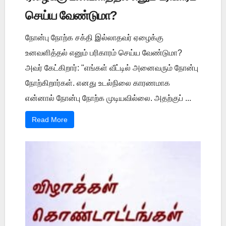
செய்ய வேண்டுமா?
நோன்பு நோற்க சக்தி இல்லாதவர் ஏழைக்கு
உனவளித்தல் எனும் பரிகாரம் செய்ய வேண்டுமா?
அவர் கேட்கிறார்: "எங்கள் வீட்டில் அனைவரும் நோன்பு
நோற்கிறார்கள். எனது உடல்நிலை காரணமாக
என்னால் நோன்பு நோற்க முடியவில்லை. அதற்குப் ...
Read More