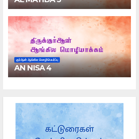
குர்ஆன் ஆங்கில மொழிபெயர்ப்பு
AN NISA 4