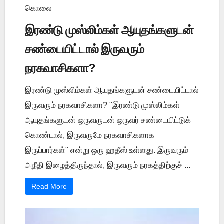
கொலை
இரண்டு முஸ்லிம்கள் ஆயுதங்களுடன்
சண்டையிட்டால் இருவரும்
நரகவாசிகளா?
இரண்டு முஸ்லிம்கள் ஆயுதங்களுடன் சண்டையிட்டால்
இருவரும் நரகவாசிகளா? "இரண்டு முஸ்லிம்கள்
ஆயுதங்களுடன் ஒருவருடன் ஒருவர் சண்டையிட்டுக்
கொண்டால், இருவருமே நரகவாசிகளாக
இருப்பார்கள்" என்று ஒரு ஹதீஸ் உள்ளது. இருவரும்
அநீதி இழைத்திருந்தால், இருவரும் நரகத்திற்குச் ...
Read More