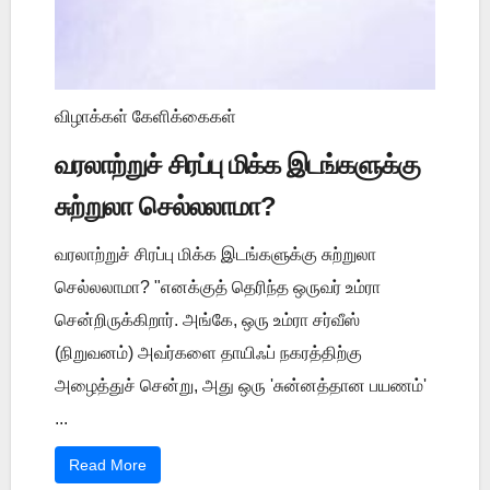
விழாக்கள் கேளிக்கைகள்
வரலாற்றுச் சிரப்பு மிக்க இடங்களுக்கு
சுற்றுலா செல்லலாமா?
வரலாற்றுச் சிரப்பு மிக்க இடங்களுக்கு சுற்றுலா
செல்லலாமா? "எனக்குத் தெரிந்த ஒருவர் உம்ரா
சென்றிருக்கிறார். அங்கே, ஒரு உம்ரா சர்வீஸ்
(நிறுவனம்) அவர்களை தாயிஃப் நகரத்திற்கு
அழைத்துச் சென்று, அது ஒரு 'சுன்னத்தான பயணம்'
...
Read More