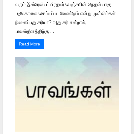
வரும் இஸ்ரேலியப் பிரதமர் பெஞ்சமின் நெதன்யாகு
படுகொலை செய்யப்பட வேண்டும் என்று முஸ்லிம்கள்
நினைப்பது சரியா? அது சரி என்றால்,
பாலஸ்தீனத்திற்கு ...
Read More