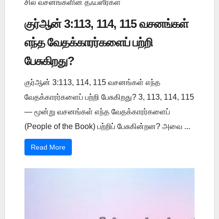
சில வசனங்களின் தஃப்ஸீர்கள்
குர்ஆன் 3:113, 114, 115 வசனங்கள்
எந்த வேதக்காரர்களைப் பற்றி
பேசுகிறது?
குர்ஆன் 3:113, 114, 115 வசனங்கள் எந்த
வேதக்காரர்களைப் பற்றி பேசுகிறது? 3, 113, 114, 115
— மூன்று வசனங்கள் எந்த வேதக்காரர்களைப்
(People of the Book) பற்றிப் பேசுகின்றன? அவை ...
Read More