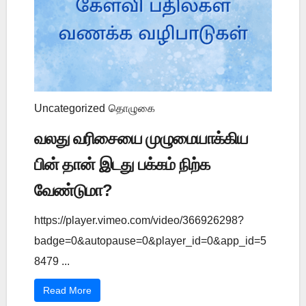
Uncategorized
தொழுகை
வலது வரிசையை முழுமையாக்கிய
பின் தான் இடது பக்கம் நிற்க
வேண்டுமா?
https://player.vimeo.com/video/366926298?
badge=0&autopause=0&player_id=0&app_id=5
8479 ...
Read More