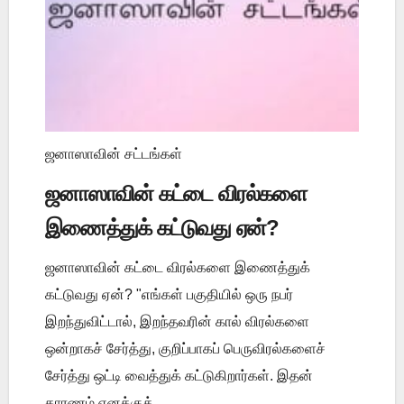
ஜனாஸாவின் சட்டங்கள்
ஜனாஸாவின் கட்டை விரல்களை
இணைத்துக் கட்டுவது ஏன்?
ஜனாஸாவின் கட்டை விரல்களை இணைத்துக்
கட்டுவது ஏன்? "எங்கள் பகுதியில் ஒரு நபர்
இறந்துவிட்டால், இறந்தவரின் கால் விரல்களை
ஒன்றாகச் சேர்த்து, குறிப்பாகப் பெருவிரல்களைச்
சேர்த்து ஒட்டி வைத்துக் கட்டுகிறார்கள். இதன்
காரணம் எனக்குத் ...