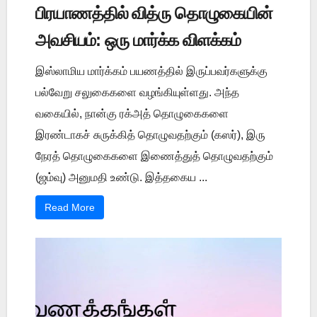
பிரயாணத்தில் வித்ரு தொழுகையின்
அவசியம்: ஒரு மார்க்க விளக்கம்
இஸ்லாமிய மார்க்கம் பயணத்தில் இருப்பவர்களுக்கு
பல்வேறு சலுகைகளை வழங்கியுள்ளது. அந்த
வகையில், நான்கு ரக்அத் தொழுகைகளை
இரண்டாகச் சுருக்கித் தொழுவதற்கும் (கஸர்), இரு
நேரத் தொழுகைகளை இணைத்துத் தொழுவதற்கும்
(ஜம்வு) அனுமதி உண்டு. இத்தகைய ...
Read More