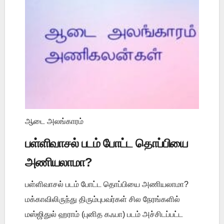
ஆடை அலங்காரம்
பள்ளிவாசல் படம் போட்ட தொப்பியை
அணியலாமா?
பள்ளிவாசல் படம் போட்ட தொப்பியை அணியலாமா?
மக்காவிலிருந்து திரும்புபவர்கள் சில நேரங்களில்
மஸ்ஜிதுல் ஹராம் (புனித கஃபா) படம் அச்சிடப்பட்ட