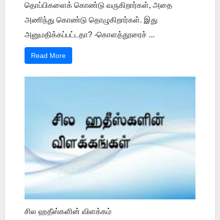
தொப்பிகளைக் கொண்டு வருகிறார்கள், அதை
அணிந்து கொண்டு தொழுகிறார்கள். இது
அனுமதிக்கப்பட்டதா? -கொளத்தூரைச் ...
Read More
சில ஹதீஸ்களின் விளக்கம்