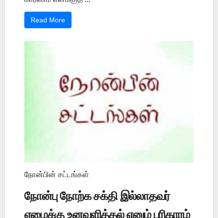
Read More
நோன்பின் சட்டங்கள்
நோன்பு நோற்க சக்தி இல்லாதவர்
ஏழைக்கு உனவளித்தல் எனும் பரிகாரம்