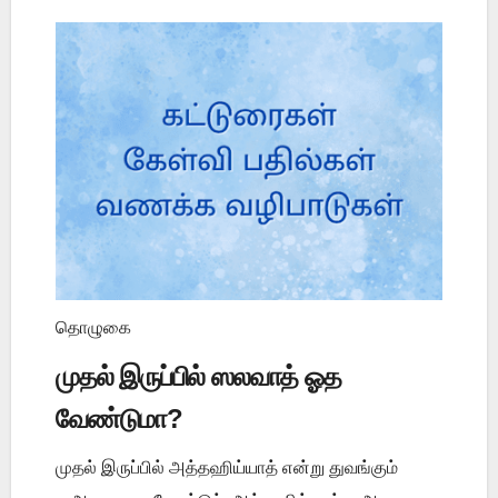
தொழுகை
முதல் இருப்பில் ஸலவாத் ஓத
வேண்டுமா?
முதல் இருப்பில் அத்தஹிய்யாத் என்று துவங்கும்