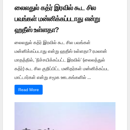
லைலதுல் கத்ர் இரவில் கூட சில
பவங்கள் மன்னிக்கப்படாது என்று
ஹதீஸ் உள்ளதா?
லைலதுல் கத்ர் இரவில் கூட சில பவங்கள்
மன்னிக்கப்படாது என்று ஹதீஸ் உள்ளதா? ரமலான்
மாதத்தில், 'நிச்சயிக்கப்பட்ட இரவில்' (லைலத்துல்
கத்ர்) கூட சில குறிப்பிட்ட மனிதர்கள் மன்னிக்கப்பட
மாட்டார்கள் என்று சமூக ஊடகங்களில் ...
Read More