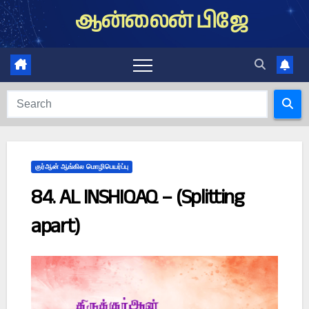
Skip
ஆன்லைன் பிஜே
to
content
குர்ஆன் ஆங்கில மொழிபெயர்ப்பு
84. AL INSHIQAQ – (Splitting
apart)