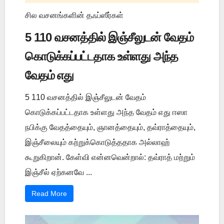
சில வசனங்களின் தஃப்ஸீர்கள்
5 110 வசனத்தில் இஞ்சீலுடன் வேதம்
கொடுக்கப்பட்டதாக உள்ளது அந்த
வேதம் எது
5 110 வசனத்தில் இஞ்சீலுடன் வேதம்
கொடுக்கப்பட்டதாக உள்ளது அந்த வேதம் எது ஈஸா
நபிக்கு வேதத்தையும், ஞானத்தையும், தவ்ராத்தையும்,
இஞ்சீலையும் கற்றுக்கொடுத்ததாக அல்லாஹ்
கூறுகிறான். கேள்வி என்னவென்றால்: தவ்ராத் மற்றும்
இஞ்சீல் ஏற்கனவே ...
Read More