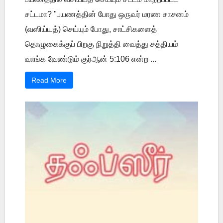
சட்டமா? "பயணத்தின் போது ஒருவர் மரண சாசனம்
(வஸிய்யத்) செய்யும் போது, சாட்சிகளைத்
தொழுகைக்குப் பிறகு நிறுத்தி வைத்து சத்தியம்
வாங்க வேண்டும் குர்ஆன் 5:106 என்ற ...
Read More