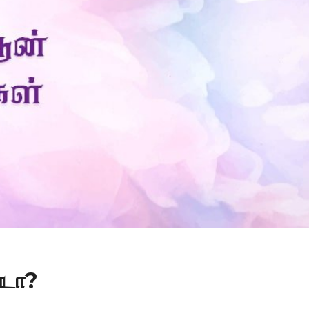
Is Prophet Muhammad superior to Jesus?
்டா?