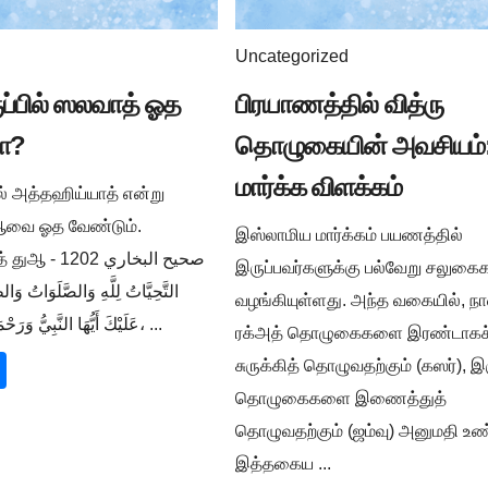
Uncategorized
ுப்பில் ஸலவாத் ஓத
பிரயாணத்தில் வித்ரு
ா?
தொழுகையின் அவசியம்:
மார்க்க விளக்கம்
ில் அத்தஹிய்யாத் என்று
ுஆவை ஓத வேண்டும்.
இஸ்லாமிய மார்க்கம் பயணத்தில்
صحيح البخار -
இருப்பவர்களுக்கு பல்வேறு சலுக
التَّحِيَّاتُ لِلَّهِ وَالصَّلَوَاتُ وَالط
வழங்கியுள்ளது. அந்த வகையில், நா
عَلَيْكَ أَيُّهَا النَّبِيُّ وَرَحْمَةُ اللَّهِ وَبَرَكَاتُهُ، ...
ரக்அத் தொழுகைகளை இரண்டாகச
சுருக்கித் தொழுவதற்கும் (கஸர்), இ
தொழுகைகளை இணைத்துத்
தொழுவதற்கும் (ஜம்வு) அனுமதி உண்
இத்தகைய ...