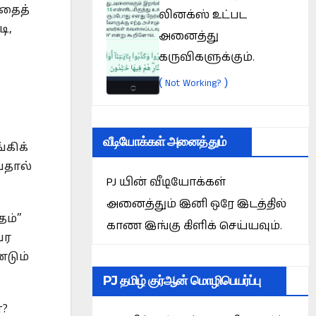
இதைத்
லினக்ஸ் உட்பட
ி,
அனைத்து
கருவிகளுக்கும்.
(
)
Not Working?
வீடியோக்கள் அனைத்தும்
்கிக்
வதால்
PJ யின் வீடியோக்கள்
அனைத்தும் இனி ஒரே இடத்தில்
தம்”
காண இங்கு கிளிக் செய்யவும்.
வர
்டும்
PJ தமிழ் குர்ஆன் மொழிபெயர்ப்பு
்?