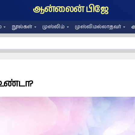
ஆன்லைன் பிஜே
ை
நூல்கள்
முஸ்லிம்
முஸ்லிமல்லாதவர்
அ
 உண்டா?