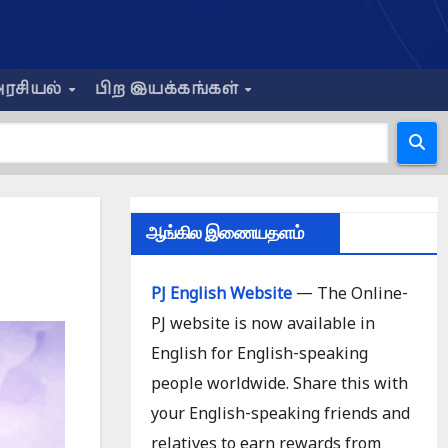
ரசியல்
பிற இயக்கங்கள்
ஆங்கில இணையதளம்
PJ English Website
— The Online-
PJ website is now available in
English for English-speaking
people worldwide. Share this with
your English-speaking friends and
relatives to earn rewards from