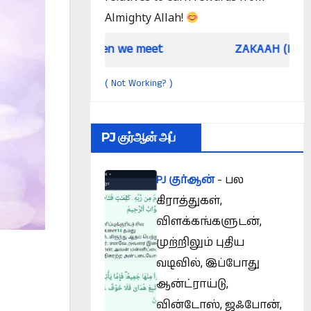
Almighty Allah!
When we meet
ZAKAAH (In the light of Qur a
Not Working?
(
)
PJ குர்ஆன் அப்
PJ குர்ஆன்
- பல
கிராத்துகள்,
விளக்கங்களுடன்,
முற்றிலும் புதிய
வடிவில், இப்போது
ஆன்ட்ராய்டு,
வின்டோஸ், ஜஃபோன்,