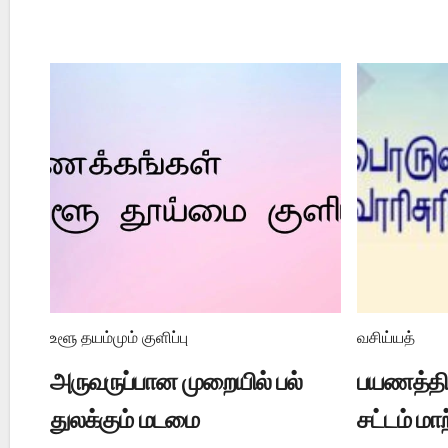
உளூ தயம்மும் குளிப்பு
வசிய்யத்
அருவருப்பான முறையில் பல்
பயணத்தில
துலக்கும் மடமை
சட்டம் மா