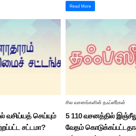
Read More
சில வசனங்களின் தஃப்ஸீர்கள்
் வசிய்யத் செய்யும்
5 110 வசனத்தில் இஞ்சீல
ற்றப்பட்ட சட்டமா?
வேதம் கொடுக்கப்பட்டத