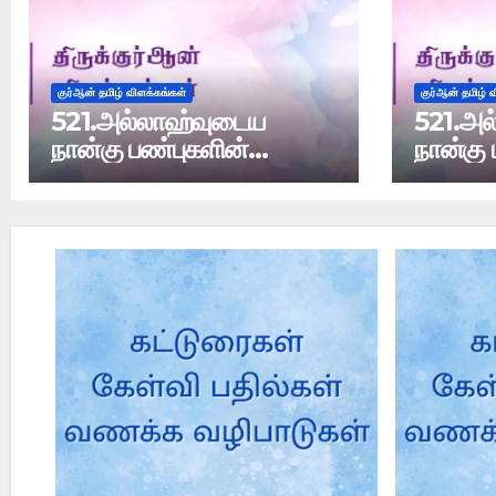
குர்ஆன் தமிழ் விளக்கங்கள்
குர்ஆன் தமிழ் 
521.அல்லாஹ்வுடைய
521.அல
நான்கு பண்புகளின்
நான்கு 
விளக்கம்
விளக்கம