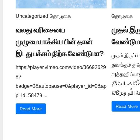
Uncategorized
தொழுகை
தொழுகை
வலது வரிசையை
முதல் இர
முழுமையாக்கிய பின் தான்
வேண்டும
இடது பக்கம் நிற்க வேண்டுமா?
முதல் இருப்ப
துவங்கும் த
https://player.vimeo.com/video/36692629
அத்தஹிய்யாத் துஆ ي 1202
8?
َّيِّبَاتُ، السَّلاَمُ
badge=0&autopause=0&player_id=0&ap
p_id=58479 ...
Read More
Read More