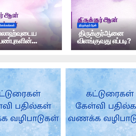
விளக்கங்கள்
திருக்குர்ஆன்
்லாஹ்வுடைய
திருக்குர்ஆனை
பண்புகளின்
விளங்குவது எப்படி?
்