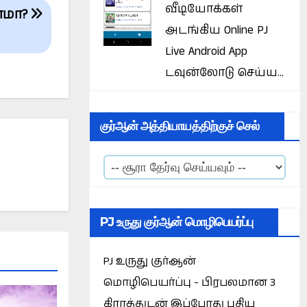
வீடியோக்கள்
ணமா?
அடங்கிய Online PJ
Live Android App
டவுன்லோடு செய்ய...
குர்ஆன் அத்தியாயத்திற்குச் செல்
PJ உருது குர்ஆன் மொழிபெயர்ப்பு
PJ உருது குர்ஆன்
மொழிபெயர்ப்பு - பிரபலமான 3
கிராத்துடன் இப்போது புதிய