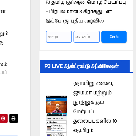
PJ தமிழ் குர்ஆன் மொழிபெயர்ப்பு
- பிரபலமான 3 கிராத்துடன்
்ள
இப்போது புதிய வடிவில்
ும்.
செல்
கு
லம்
PJ LIVE ஆன்ட்ராய்டு அப்ளிகேஷன்
பப்
ஞாயிறு லைவ்,
ஜும்மா மற்றும்
நூற்றுக்கும்
மேற்பட்ட
தலைப்புகளில் 10
ஆயிரம்