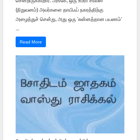
சென்றிருக்கிறார். அங்கே, ஒரு உம்ரா சர்வீஸ்
(நிறுவனம்) அவர்களை தாயிஃப் நகரத்திற்கு
அழைத்துச் சென்று, அது ஒரு 'சுன்னத்தான பயணம்'
...
Read More