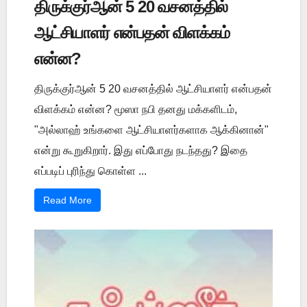
திருக்குர்ஆன் 5 20 வசனத்தில்
ஆட்சியாளர் என்பதன் விளக்கம்
என்ன?
திருக்குர்ஆன் 5 20 வசனத்தில் ஆட்சியாளர் என்பதன்
விளக்கம் என்ன? மூஸா நபி தனது மக்களிடம்,
"அல்லாஹ் உங்களை ஆட்சியாளர்களாக ஆக்கினான்"
என்று கூறுகிறார். இது எப்போது நடந்தது? இதை
எப்படிப் புரிந்து கொள்ள ...
Read More