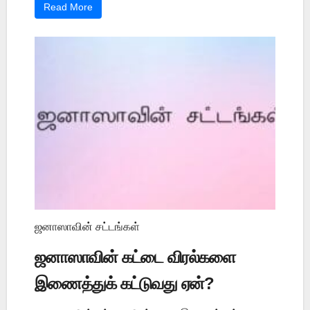
Read More
ஜனாஸாவின் சட்டங்கள்
ஜனாஸாவின் கட்டை விரல்களை
இணைத்துக் கட்டுவது ஏன்?