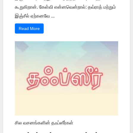
கூறுகிறான். கேள்வி என்னவென்றால்: தவ்ராத் மற்றும்
இஞ்சீல் ஏற்கனவே ...
Read More
சில வசனங்களின் தஃப்ஸீர்கள்