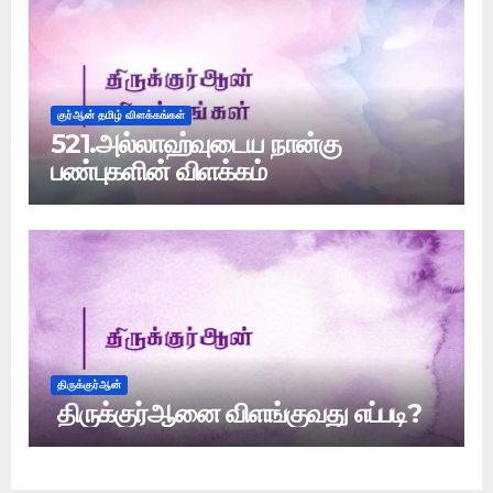
குர்ஆன் தமிழ் விளக்கங்கள்
521.அல்லாஹ்வுடைய நான்கு
பண்புகளின் விளக்கம்
திருக்குர்ஆன்
திருக்குர்ஆனை விளங்குவது எப்படி?