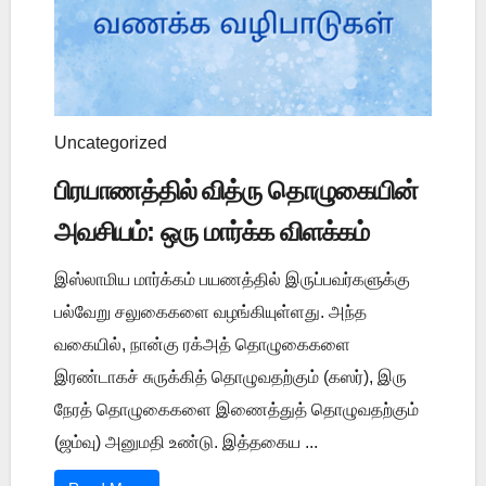
Uncategorized
பிரயாணத்தில் வித்ரு தொழுகையின்
அவசியம்: ஒரு மார்க்க விளக்கம்
இஸ்லாமிய மார்க்கம் பயணத்தில் இருப்பவர்களுக்கு
பல்வேறு சலுகைகளை வழங்கியுள்ளது. அந்த
வகையில், நான்கு ரக்அத் தொழுகைகளை
இரண்டாகச் சுருக்கித் தொழுவதற்கும் (கஸர்), இரு
நேரத் தொழுகைகளை இணைத்துத் தொழுவதற்கும்
(ஜம்வு) அனுமதி உண்டு. இத்தகைய ...