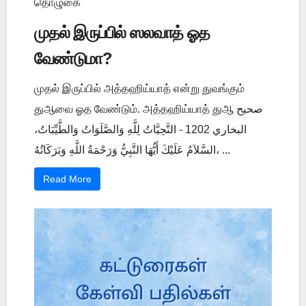
தொழுகை
முதல் இருப்பில் ஸலவாத் ஓத
வேண்டுமா?
முதல் இருப்பில் அத்தஹிய்யாத் என்று துவங்கும்
துஆவை ஓத வேண்டும். அத்தஹிய்யாத் துஆ صحيح
البخاري 1202 - التَّحِيَّاتُ لِلَّهِ وَالصَّلَوَاتُ وَالطَّيِّبَاتُ،
السَّلاَمُ عَلَيْكَ أَيُّهَا النَّبِيُّ وَرَحْمَةُ اللَّهِ وَبَرَكَاتُهُ، ...
Read More