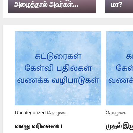
அழைத்தால் அவர்கள்
மா?
வீட்டில் குடியேறலாமா?
Uncategorized
தொழுகை
தொழுகை
வலது வரிசையை
முதல் இர