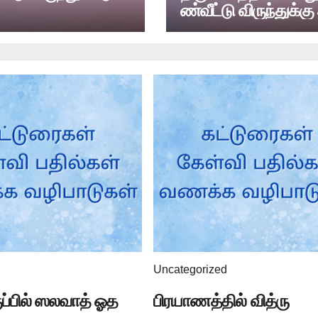
ண்வீட்டு விருந்துக்
ம் உள்ளதா?
Uncategorized
ுப்பில் ஸலவாத் ஓத
பிரயாணத்தில் வித்ரு