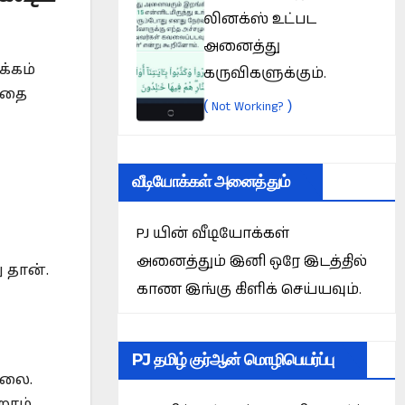
லினக்ஸ் உட்பட
அனைத்து
்கம்
கருவிகளுக்கும்.
வதை
(
)
Not Working?
வீடியோக்கள் அனைத்தும்
PJ யின் வீடியோக்கள்
அனைத்தும் இனி ஒரே இடத்தில்
 தான்.
காண இங்கு கிளிக் செய்யவும்.
PJ தமிழ் குர்ஆன் மொழிபெயர்ப்பு
்லை.
றோம்.