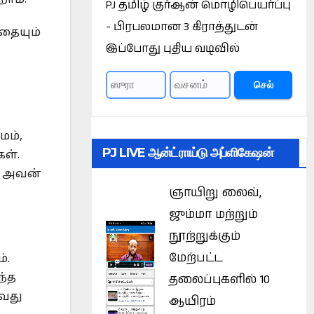
PJ தமிழ் குர்ஆன் மொழிபெயர்ப்பு
- பிரபலமான 3 கிராத்துடன்
தையும்
இப்போது புதிய வடிவில்
செல்
மம்,
PJ LIVE ஆன்ட்ராய்டு அப்ளிகேஷன்
ள்.
் அவன்
ஞாயிறு லைவ்,
ஜும்மா மற்றும்
நூற்றுக்கும்
மேற்பட்ட
்.
ந்த
தலைப்புகளில் 10
ாவது
ஆயிரம்