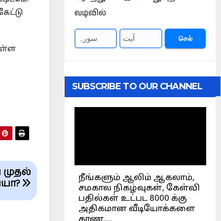
வடிவில்
ேட்டு
செல்
உள்ள
SUBSCRIBE TO OUR CHANNEL
 முதல்
ையா?