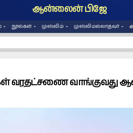
ஆன்லைன் பிஜே
ை
நூல்கள்
முஸ்லிம்
முஸ்லிமல்லாதவர்
அ
கள் வரதட்சணை வாங்குவது 