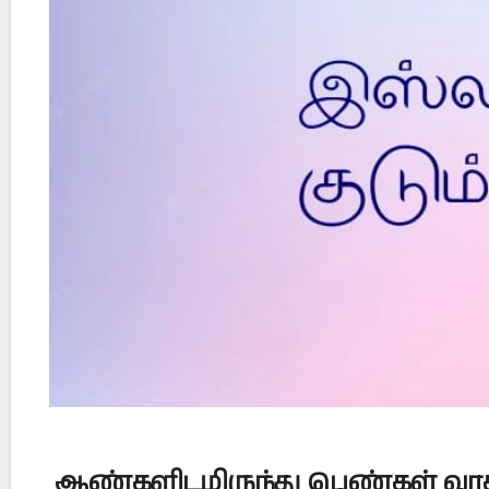
Did Jesus Resurrect on Sunday or Monday?
ஆண்களிடமிருந்து
பெண்கள்
வர