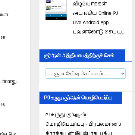
வீடியோக்கள்
அடங்கிய Online PJ
களை
Live Android App
டவுன்லோடு செய்ய...
ள்
குர்ஆன் அத்தியாயத்திற்குச் செல்
ள்ளது.
PJ உருது குர்ஆன் மொழிபெயர்ப்பு
வு
PJ உருது குர்ஆன்
மொழிபெயர்ப்பு - பிரபலமான 3
கிராத்துடன் இப்போது புதிய
கஷ்டமே.