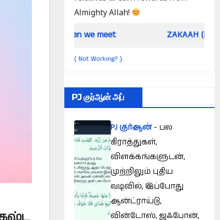
Almighty Allah!
When we meet
ZAKAAH (In the light of Qur
Not Working?
(
)
PJ குர்ஆன் அப்
PJ குர்ஆன்
- பல
கிராத்துகள்,
விளக்கங்களுடன்,
முற்றிலும் புதிய
வடிவில், இப்போது
ஆன்ட்ராய்டு,
கஷ்ட
வின்டோஸ், ஜஃபோன்,