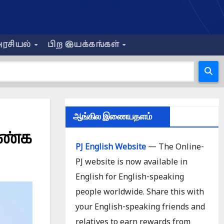
ரசியல்
பிற இயக்கங்கள்
ஆங்கில இணையதளம்
ஆண்க
PJ English Website
— The Online-
PJ website is now available in
English for English-speaking
people worldwide. Share this with
your English-speaking friends and
relatives to earn rewards from