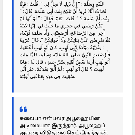
عَلَيْهِ وَسَلَّمَ : ” إِنَّ ذَلِكِ لَا يَحِلُّ لِي “. قُلْتُ : فَإِنَّا
نُحَدَّثُ أَنَّكَ تُرِيدُ أَنْ تَنْكِحَ بِنْتَ أَبِي سَلَمَةَ. قَالَ : ”
بِنْتَ أُمِّ سَلَمَةَ ؟ “. قُلْتُ : نَعَمْ. فَقَالَ : ” لَوْ أَنَّهَا لَمْ
تَكُنْ رَبِيبَتِي فِي حَجْرِي مَا حَلَّتْ لِي، إِنَّهَا لَابْنَةُ
أَخِي مِنَ الرَّضَاعَةِ، أَرْضَعَتْنِي وَأَبَا سَلَمَةَ ثُوَيْبَةُ،
فَلَا تَعْرِضْنَ عَلَيَّ بَنَاتِكُنَّ وَلَا أَخَوَاتِكُنَّ “. قَالَ عُرْوَةُ
: وَثُوَيْبَةُ مَوْلَاةٌ لِأَبِي لَهَبٍ، كَانَ أَبُو لَهَبٍ أَعْتَقَهَا،
فَأَرْضَعَتِ النَّبِيَّ صَلَّى اللَّهُ عَلَيْهِ وَسَلَّمَ، فَلَمَّا مَاتَ
أَبُو لَهَبٍ أُرِيَهُ بَعْضُ أَهْلِهِ بِشَرِّ حِيبَةٍ ، قَالَ لَهُ : مَاذَا
لَقِيتَ ؟ قَالَ أَبُو لَهَبٍ : لَمْ أَلْقَ بَعْدَكُمْ، غَيْرَ أَنِّي
سُقِيتُ فِي هَذِهِ بِعَتَاقَتِي ثُوَيْبَةَ.
சுவைபா என்பவர் அபூலஹபின்
அடிமையாக இருந்தார். அபூலஹப்
அவரை விடுதலை செய்திருந்தான்.