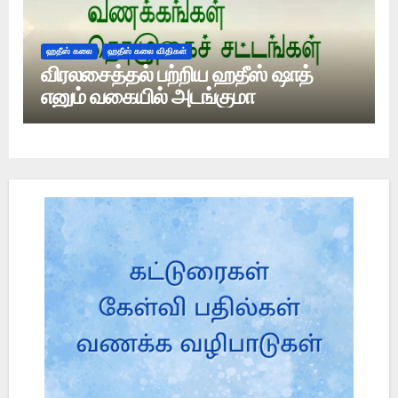
ஹதீஸ் கலை
ஹதீஸ் கலை விதிகள்
விரலசைத்தல் பற்றிய ஹதீஸ் ஷாத்
எனும் வகையில் அடங்குமா