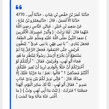
4770 حَدَّثَنَا عُمَرُ بْنُ حَفْصِ بْنِ غِيَاثٍ ، حَدَّثَنَا أَبِي ،
حَدَّثَنَا الْأَعْمَشُ ، قَالَ : حَدَّثَنِيعَمْرُو بْنُ مُرَّةَ ،
عَنْ سَعِيدِ بْنِ جُبَيْرٍ ، عَنِابْنِ عَبَّاسٍ رَضِيَ اللَّهُ
عَنْهُمَا قَالَ : لَمَّا نَزَلَتْ : { وَأَنْذِرْ عَشِيرَتَكَ الْأَقْرَبِينَ
} صَعِدَ النَّبِيُّ صَلَّى اللَّهُ عَلَيْهِ وَسَلَّمَ عَلَى الصَّفَا،
فَجَعَلَ يُنَادِي : ” يَا بَنِي فِهْرٍ، يَا بَنِي عَدِيٍّ “. لِبُطُونِ
قُرَيْشٍ، حَتَّى اجْتَمَعُوا، فَجَعَلَ الرَّجُلُ إِذَا لَمْ
يَسْتَطِعْ أَنْ يَخْرُجَ أَرْسَلَ رَسُولًا لِيَنْظُرَ مَا هُوَ،
فَجَاءَ أَبُو لَهَبٍ، وَقُرَيْشٌ، فَقَالَ : ” أَرَأَيْتَكُمْ لَوْ
أَخْبَرْتُكُمْ أَنَّ خَيْلًا بِالْوَادِي تُرِيدُ أَنْ تُغِيرَ عَلَيْكُمْ،
أَكُنْتُمْ مُصَدِّقِيَّ ؟ ” قَالُوا : نَعَمْ ؛ مَا جَرَّبْنَا عَلَيْكَ إِلَّا
صِدْقًا. قَالَ : ” فَإِنِّي نَذِيرٌ لَكُمْ بَيْنَ يَدَيْ عَذَابٍ
شَدِيدٍ “. فَقَالَ أَبُو لَهَبٍ : تَبًّا لَكَ سَائِرَ الْيَوْمِ، أَلِهَذَا
جَمَعْتَنَا ؟ فَنَزَلَتْ : { تَبَّتْ يَدَا أَبِي لَهَبٍ وَتَبَّ } { مَا
أَغْنَى عَنْهُ مَالُهُ وَمَا كَسَبَ }.