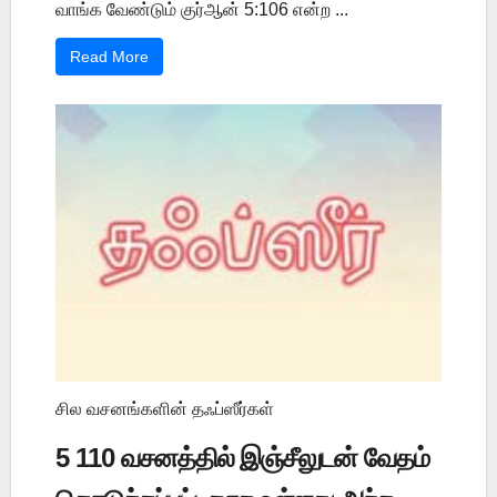
வாங்க வேண்டும் குர்ஆன் 5:106 என்ற ...
Read More
சில வசனங்களின் தஃப்ஸீர்கள்
5 110 வசனத்தில் இஞ்சீலுடன் வேதம்