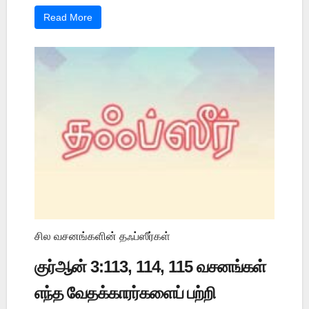
Read More
சில வசனங்களின் தஃப்ஸீர்கள்
குர்ஆன் 3:113, 114, 115 வசனங்கள்
எந்த வேதக்காரர்களைப் பற்றி