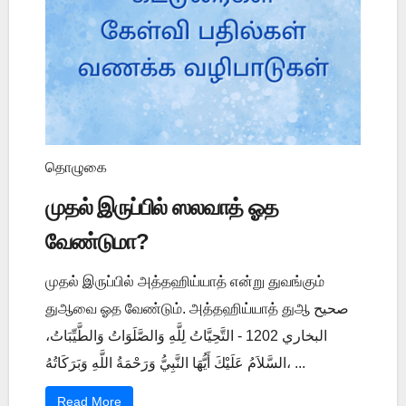
தொழுகை
முதல் இருப்பில் ஸலவாத் ஓத
வேண்டுமா?
முதல் இருப்பில் அத்தஹிய்யாத் என்று துவங்கும்
துஆவை ஓத வேண்டும். அத்தஹிய்யாத் துஆ صحيح
البخاري 1202 - التَّحِيَّاتُ لِلَّهِ وَالصَّلَوَاتُ وَالطَّيِّبَاتُ،
السَّلاَمُ عَلَيْكَ أَيُّهَا النَّبِيُّ وَرَحْمَةُ اللَّهِ وَبَرَكَاتُهُ، ...
Read More