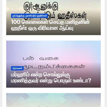
குர்ஆனுக்கு முரண்படும் ஹதீஸ்கள்
100 கொலைகள் செய்த மனிதனின்
ஹதீஸ்: ஒரு விரிவான ஆய்வு
ஆய்வுகள்
மர்ஹூம் என்ற சொல்லுக்கு
மரணித்தவர் என்று பொருள் உண்டா?