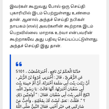
இவர்கள் கூறுவது போல் ஒரு செய்தி
புகாரியில் இடம் பெற்றுள்ளது உண்மை
தான். ஆனால் அந்தச் செய்தி நபிகள்
நாயகம் (ஸல்) அவர்களின் கூற்றாக இடம்
பெறவில்லை. மாறாக உர்வா என்பவரின்
கூற்றாகவே அது பதிவு செய்யப்பட்டுள்ளது.
அந்தச் செய்தி இது தான்.
5101 حَدَّثَنَا الْحَكَمُ بْنُ نَافِعٍ ، أَخْبَرَنَاشُعَيْبٌ ،
عَنِ الزُّهْرِيِّ ، قَالَ : أَخْبَرَنِي عُرْوَةُ بْنُ الزُّبَيْرِ ،
أَنَّ زَيْنَبَ بِنْتَ أَبِي سَلَمَةَ أَخْبَرَتْهُ، أَنَّ أُمَّ حَبِيبَةَ بِنْتَ
أَبِي سُفْيَانَ أَخْبَرَتْهَا، أَنَّهَا قَالَتْ : يَا رَسُولَ اللَّهِ،
انْكِحْ أُخْتِي بِنْتَ أَبِي سُفْيَانَ. فَقَالَ : ” أَوَتُحِبِّينَ ذَلِكِ
؟ “. فَقُلْتُ : نَعَمْ، لَسْتُ لَكَ بِمُخْلِيَةٍ ، وَأَحَبُّ مَنْ
شَارَكَنِي فِي خَيْرٍ أُخْتِي. فَقَالَ النَّبِيُّ صَلَّى اللَّهُ