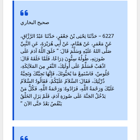
صحيح البخاري
6227 – حَدَّثَنَا يَحْيَى بْنُ جَعْفَرٍ، حَدَّثَنَا عَبْدُ الرَّزَّاقِ،
عَنْ مَعْمَرٍ، عَنْ هَمَّامٍ، عَنْ أَبِي هُرَيْرَةَ، عَنِ النَّبِيِّ
صَلَّى اللهُ عَلَيْهِ وَسَلَّمَ قَالَ: ” خَلَقَ اللَّهُ آدَمَ عَلَى
صُورَتِهِ، طُولُهُ سِتُّونَ ذِرَاعًا، فَلَمَّا خَلَقَهُ قَالَ:
اذْهَبْ فَسَلِّمْ عَلَى أُولَئِكَ، النَّفَرِ مِنَ المَلاَئِكَةِ،
جُلُوسٌ، فَاسْتَمِعْ مَا يُحَيُّونَكَ، فَإِنَّهَا تَحِيَّتُكَ وَتَحِيَّةُ
ذُرِّيَّتِكَ، فَقَالَ: السَّلاَمُ عَلَيْكُمْ، فَقَالُوا: السَّلاَمُ
عَلَيْكَ وَرَحْمَةُ اللَّهِ، فَزَادُوهُ: وَرَحْمَةُ اللَّهِ، فَكُلُّ مَنْ
يَدْخُلُ الجَنَّةَ عَلَى صُورَةِ آدَمَ، فَلَمْ يَزَلِ الخَلْقُ
يَنْقُصُ بَعْدُ حَتَّى الآنَ “