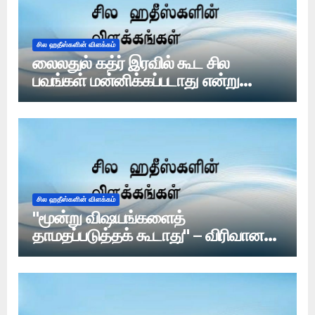
சில ஹதீஸ்களின் விளக்கம்
லைலதுல் கத்ர் இரவில் கூட சில
பவங்கள் மன்னிக்கப்படாது என்று
ஹதீஸ் உள்ளதா?
சில ஹதீஸ்களின் விளக்கம்
"மூன்று விஷயங்களைத்
தாமதப்படுத்தக் கூடாது" – விரிவான
ஆய்வு