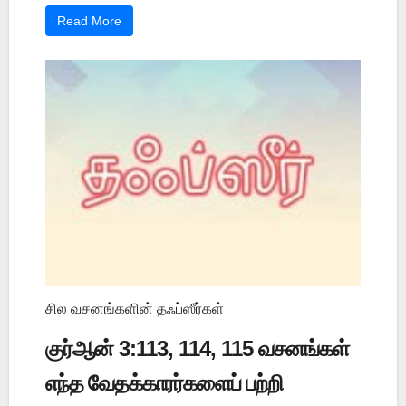
Read More
சில வசனங்களின் தஃப்ஸீர்கள்
குர்ஆன் 3:113, 114, 115 வசனங்கள்
எந்த வேதக்காரர்களைப் பற்றி