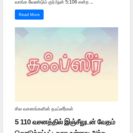
வாங்க வேண்டும் குர்ஆன் 5:106 என்ற ...
Read More
சில வசனங்களின் தஃப்ஸீர்கள்
5 110 வசனத்தில் இஞ்சீலுடன் வேதம்