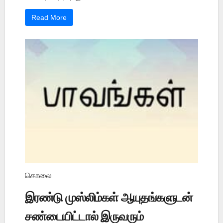
Read More
கொலை
இரண்டு முஸ்லிம்கள் ஆயுதங்களுடன்
சண்டையிட்டால் இருவரும்