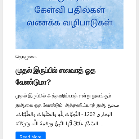
தொழுகை
முதல் இருப்பில் ஸலவாத் ஓத
வேண்டுமா?
முதல் இருப்பில் அத்தஹிய்யாத் என்று துவங்கும்
துஆவை ஓத வேண்டும். அத்தஹிய்யாத் துஆ صحيح
البخاري 1202 - التَّحِيَّاتُ لِلَّهِ وَالصَّلَوَاتُ وَالطَّيِّبَاتُ،
السَّلاَمُ عَلَيْكَ أَيُّهَا النَّبِيُّ وَرَحْمَةُ اللَّهِ وَبَرَكَاتُهُ، ...
Read More