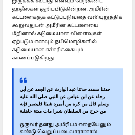
இருக்கக் கூடாது எனவும் மேற்கண்ட
ஹதீஸ்கள் குறிப்பிடுகின்றன. அமீரின்
கட்டளைக்குக் கட்டுப்படுவதை வலியுறுத்திக்
கூறுவதுடன் அமீரின் கட்டளையை
மீறினால் கடுமையான விளைவுகள்
ஏற்படும் எனவும் நபிமொழிகளில்
கடுமையான எச்சரிக்கையும்
காணப்படுகிறது.
حدثنا مسدد حدثنا عبد الوارث عن الجعد عن أبي
رجاء عن ابن عباس عن النبي صلى الله عليه
وسلم قال من كره من أميره شيئا فليصبر فإنه
من خرج من السلطان شبرا مات ميتة جاهلية
ஒருவர் தனது அமீரிடம் எதையேனும்
கண்டு வெறுப்படைவாரானால்