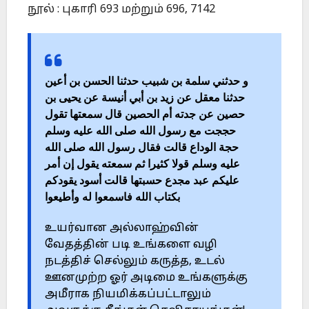
நூல் : புகாரி 693 மற்றும் 696, 7142
و حدثني سلمة بن شبيب حدثنا الحسن بن أعين
حدثنا معقل عن زيد بن أبي أنيسة عن يحيى بن
حصين عن جدته أم الحصين قال سمعتها تقول
حججت مع رسول الله صلى الله عليه وسلم
حجة الوداع قالت فقال رسول الله صلى الله
عليه وسلم قولا كثيرا ثم سمعته يقول إن أمر
عليكم عبد مجدع حسبتها قالت أسود يقودكم
بكتاب الله فاسمعوا له وأطيعوا
உயர்வான அல்லாஹ்வின்
வேதத்தின் படி உங்களை வழி
நடத்திச் செல்லும் கருத்த, உடல்
ஊனமுற்ற ஓர் அடிமை உங்களுக்கு
அமீராக நியமிக்கப்பட்டாலும்