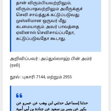
தான் விரும்பியவற்றிலும்,
விரும்பாதவற்றிலும் அமீருக்குச்
செவி சாய்த்துக் கட்டுப்படுவது
முஸ்லிமான ஒருவர் மீது
கடமையாகும். அவர் பாவத்தை
ஏவினால் செவிசாய்ப்பதோ,
கட்டுப்படுவதோ கூடாது.
அறிவிப்பவர் : அப்துல்லாஹ் பின் அம்ர்
(ரலி)
நூல் : புகாரி 7144, மற்றும் 2955
حدثنا إسماعيل حدثني ابن وهب عن عمرو عن
بكير عن بسر بن سعيد عن جنادة بن أبي أمية