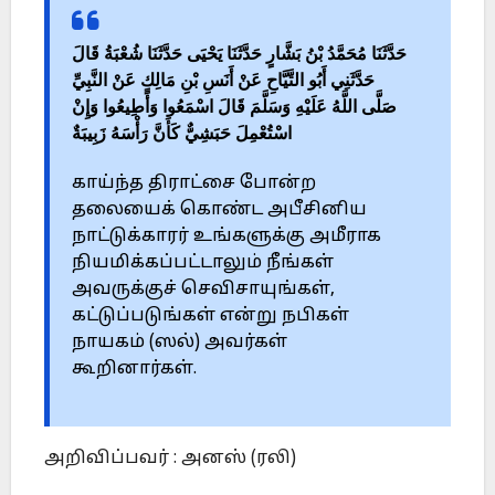
حَدَّثَنَا مُحَمَّدُ بْنُ بَشَّارٍ حَدَّثَنَا يَحْيَى حَدَّثَنَا شُعْبَةُ قَالَ
حَدَّثَنِي أَبُو التَّيَّاحِ عَنْ أَنَسِ بْنِ مَالِكٍ عَنْ النَّبِيِّ
صَلَّى اللَّهُ عَلَيْهِ وَسَلَّمَ قَالَ اسْمَعُوا وَأَطِيعُوا وَإِنْ
اسْتُعْمِلَ حَبَشِيٌّ كَأَنَّ رَأْسَهُ زَبِيبَةٌ
காய்ந்த திராட்சை போன்ற
தலையைக் கொண்ட அபீசினிய
நாட்டுக்காரர் உங்களுக்கு அமீராக
நியமிக்கப்பட்டாலும் நீங்கள்
அவருக்குச் செவிசாயுங்கள்,
கட்டுப்படுங்கள் என்று நபிகள்
நாயகம் (ஸல்) அவர்கள்
கூறினார்கள்.
அறிவிப்பவர் : அனஸ் (ரலி)