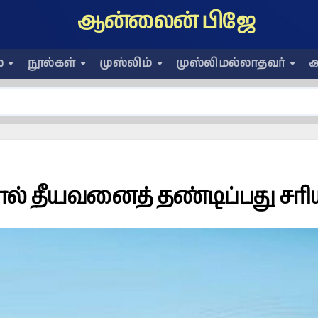
ஆன்லைன் பிஜே
ை
நூல்கள்
முஸ்லிம்
முஸ்லிமல்லாதவர்
அ
ால் தீயவனைத் தண்டிப்பது சரி