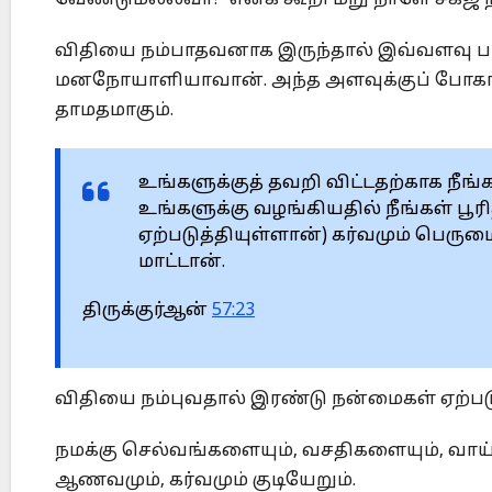
வேண்டுமல்லவா?’ எனக் கூறி மறு நாளே சகஜ ந
விதியை நம்பாதவனாக இருந்தால் இவ்வளவு பா
மனநோயாளியாவான். அந்த அளவுக்குப் போகாவி
தாமதமாகும்.
உங்களுக்குத் தவறி விட்டதற்காக நீங
உங்களுக்கு வழங்கியதில் நீங்கள் பூர
ஏற்படுத்தியுள்ளான்) கர்வமும் பெ
மாட்டான்.
திருக்குர்ஆன்
57:23
விதியை நம்புவதால் இரண்டு நன்மைகள் ஏற்பட
நமக்கு செல்வங்களையும், வசதிகளையும், வாய
ஆணவமும், கர்வமும் குடியேறும்.