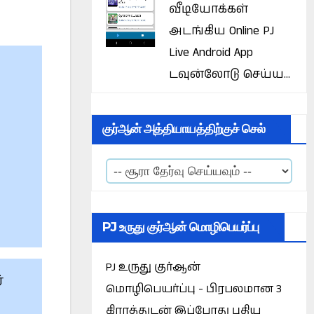
வீடியோக்கள்
அடங்கிய Online PJ
Live Android App
டவுன்லோடு செய்ய...
குர்ஆன் அத்தியாயத்திற்குச் செல்
PJ உருது குர்ஆன் மொழிபெயர்ப்பு
PJ உருது குர்ஆன்
்
மொழிபெயர்ப்பு - பிரபலமான 3
கிராத்துடன் இப்போது புதிய