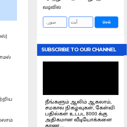
வடிவில்
செல்
ல்)
SUBSCRIBE TO OUR CHANNEL
ாமல்
ற்றிய
்லாம்