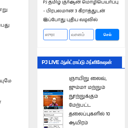
PJ தமிழ் குர்ஆன் மொழிபெயர்ப்பு
்று
- பிரபலமான 3 கிராத்துடன்
இப்போது புதிய வடிவில்
்பது
செல்
PJ LIVE ஆன்ட்ராய்டு அப்ளிகேஷன்
ஞாயிறு லைவ்,
யுமே
ஜும்மா மற்றும்
நூற்றுக்கும்
்
மேற்பட்ட
தலைப்புகளில் 10
ஆயிரம்