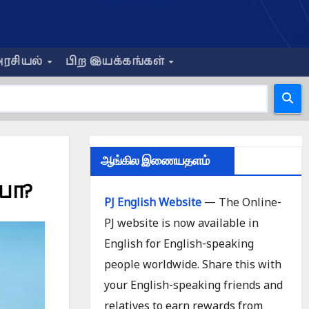
ரசியல்
பிற இயக்கங்கள்
ஆங்கில இணையதளம்
யா?
PJ English Website
— The Online-
PJ website is now available in
English for English-speaking
people worldwide. Share this with
your English-speaking friends and
relatives to earn rewards from