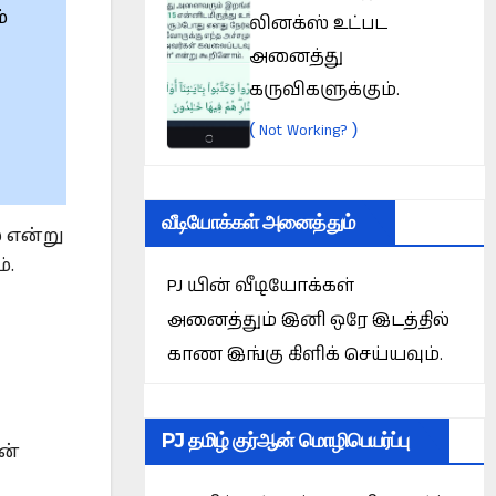
்
லினக்ஸ் உட்பட
அனைத்து
கருவிகளுக்கும்.
(
)
Not Working?
வீடியோக்கள் அனைத்தும்
 என்று
்.
PJ யின் வீடியோக்கள்
அனைத்தும் இனி ஒரே இடத்தில்
காண இங்கு கிளிக் செய்யவும்.
PJ தமிழ் குர்ஆன் மொழிபெயர்ப்பு
ன்