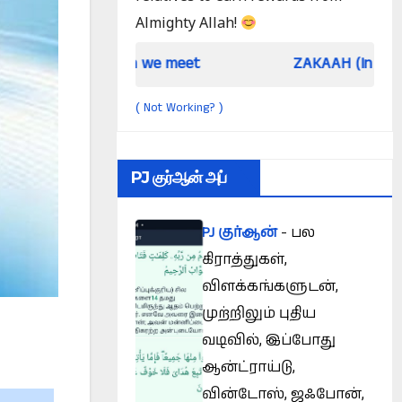
Almighty Allah!
When we meet
ZAKAAH (In the light of Qur
Not Working?
(
)
PJ குர்ஆன் அப்
PJ குர்ஆன்
- பல
கிராத்துகள்,
விளக்கங்களுடன்,
முற்றிலும் புதிய
வடிவில், இப்போது
ஆன்ட்ராய்டு,
வின்டோஸ், ஜஃபோன்,