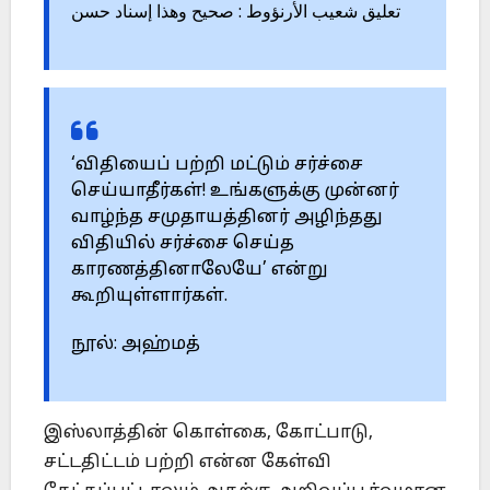
تعليق شعيب الأرنؤوط : صحيح وهذا إسناد حسن
‘விதியைப் பற்றி மட்டும் சர்ச்சை
செய்யாதீர்கள்! உங்களுக்கு முன்னர்
வாழ்ந்த சமுதாயத்தினர் அழிந்தது
விதியில் சர்ச்சை செய்த
காரணத்தினாலேயே’ என்று
கூறியுள்ளார்கள்.
நூல்: அஹ்மத்
இஸ்லாத்தின் கொள்கை, கோட்பாடு,
சட்டதிட்டம் பற்றி என்ன கேள்வி