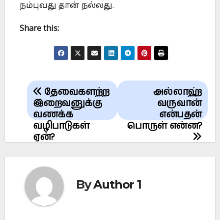
நம்புவது தான் நல்லது.
Share this:
Post
தேவைகளற்ற
அல்லாஹ்
navigation
இறைவனுக்கு
வருவான்
வணக்க
என்பதன்
வழிபாடுகள்
பொருள் என்ன?
ஏன்?
By
Author 1