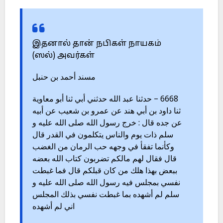
இதனால் தான் நபிகள் நாயகம்
(ஸல்) அவர்கள்
مسند أحمد بن حنبل
6668 – حدثنا عبد الله حدثني أبي ثنا أبو معاوية
ثنا داود بن أبي هند عن عمرو بن شعيب عن أبيه
عن جده قال : خرج رسول الله صلى الله عليه و
سلم ذات يوم والناس يتكلمون في القدر قال
وكأنما تفقأ في وجهه حب الرمان من الغضب
قال فقال لهم مالكم تضربون كتاب الله بعضه
ببعض بهذا هلك من كان قبلكم قال فما غبطت
نفسي بمجلس فيه رسول الله صلى الله عليه و
سلم لم أشهده بما غبطت نفسي بذلك المجلس
اني لم أشهده