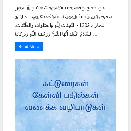
முதல் இருப்பில் அத்தஹிய்யாத் என்று துவங்கும்
துஆவை ஓத வேண்டும். அத்தஹிய்யாத் துஆ صحيح
البخاري 1202 - التَّحِيَّاتُ لِلَّهِ وَالصَّلَوَاتُ وَالطَّيِّبَاتُ،
السَّلاَمُ عَلَيْكَ أَيُّهَا النَّبِيُّ وَرَحْمَةُ اللَّهِ وَبَرَكَاتُهُ، ...
Read More