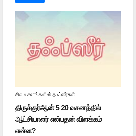
சில வசனங்களின் தஃப்ஸீர்கள்
திருக்குர்ஆன் 5 20 வசனத்தில்
ஆட்சியாளர் என்பதன் விளக்கம்
என்ன?