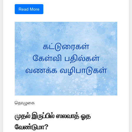
Read More
தொழுகை
முதல் இருப்பில் ஸலவாத் ஓத
வேண்டுமா?