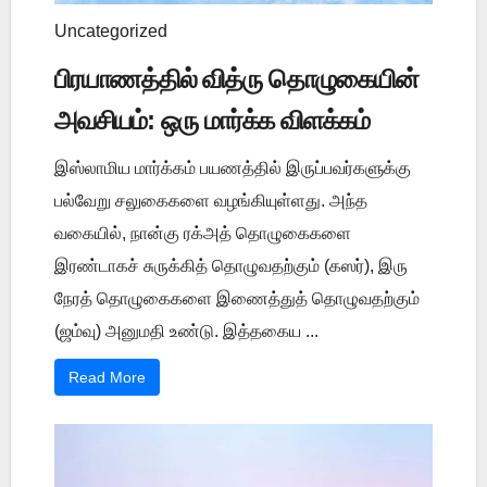
Uncategorized
பிரயாணத்தில் வித்ரு தொழுகையின்
அவசியம்: ஒரு மார்க்க விளக்கம்
இஸ்லாமிய மார்க்கம் பயணத்தில் இருப்பவர்களுக்கு
பல்வேறு சலுகைகளை வழங்கியுள்ளது. அந்த
வகையில், நான்கு ரக்அத் தொழுகைகளை
இரண்டாகச் சுருக்கித் தொழுவதற்கும் (கஸர்), இரு
நேரத் தொழுகைகளை இணைத்துத் தொழுவதற்கும்
(ஜம்வு) அனுமதி உண்டு. இத்தகைய ...
Read More