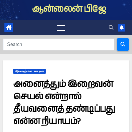
Skip
ஆன்லைன் பிஜே
to
content
அல்லாஹ்வின் பண்புகள்
அனைத்தும் இறைவன்
செயல் என்றால்
தீயவனைத் தண்டிப்பது
என்ன நியாயம்?