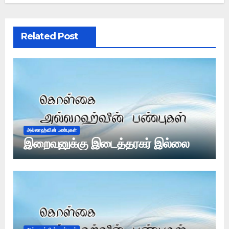
Related Post
அல்லாஹ்வின் பண்புகள்
இறைவனுக்கு இடைத்தரகர் இல்லை