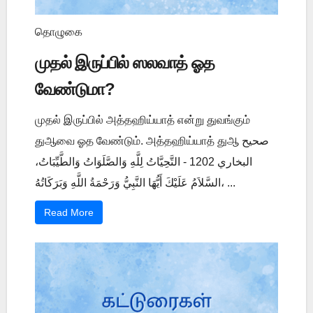
தொழுகை
முதல் இருப்பில் ஸலவாத் ஓத
வேண்டுமா?
முதல் இருப்பில் அத்தஹிய்யாத் என்று துவங்கும்
துஆவை ஓத வேண்டும். அத்தஹிய்யாத் துஆ صحيح
البخاري 1202 - التَّحِيَّاتُ لِلَّهِ وَالصَّلَوَاتُ وَالطَّيِّبَاتُ،
السَّلاَمُ عَلَيْكَ أَيُّهَا النَّبِيُّ وَرَحْمَةُ اللَّهِ وَبَرَكَاتُهُ، ...
Read More