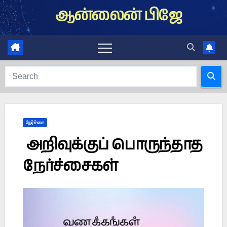
Skip
ஆன்லைன் பிஜே
to
content
நேர்ச்சை
அறிவுக்குப் பொருந்தாத
நேர்ச்சைகள்