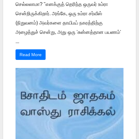
செல்லலாமா? "எனக்குத் தெரிந்த ஒருவர் உம்ரா
சென்றிருக்கிறார். அங்கே, ஒரு உம்ரா சர்வீஸ்
(நிறுவனம்) அவர்களை தாயிஃப் நகரத்திற்கு
அழைத்துச் சென்று, அது ஒரு 'சுன்னத்தான பயணம்'
...
Read More