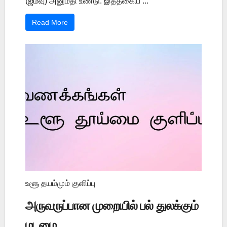
(ஜம்வு) அனுமதி உண்டு. இத்தகைய ...
Read More
உளூ தயம்மும் குளிப்பு
அருவருப்பான முறையில் பல் துலக்கும்
மடமை