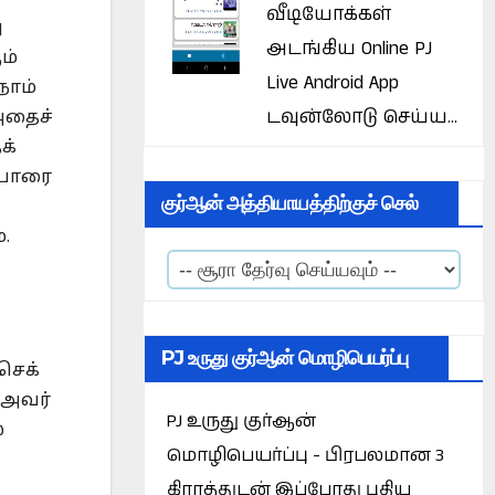
வீடியோக்கள்
ு
அடங்கிய Online PJ
ம்
Live Android App
நாம்
டவுன்லோடு செய்ய...
அதைச்
க்
்பாரை
குர்ஆன் அத்தியாயத்திற்குச் செல்
.
PJ உருது குர்ஆன் மொழிபெயர்ப்பு
செக்
 அவர்
PJ உருது குர்ஆன்
்
மொழிபெயர்ப்பு - பிரபலமான 3
கிராத்துடன் இப்போது புதிய