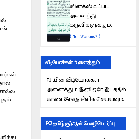
லினக்ஸ் உட்பட
அனைத்து
ல்
கருவிகளுக்கும்.
ான்
(
)
Not Working?
வீடியோக்கள் அனைத்தும்
ார்கள்
PJ யின் வீடியோக்கள்
தால்
அனைத்தும் இனி ஒரே இடத்தில்
சொல்ல
காண இங்கு கிளிக் செய்யவும்.
ுதம்
PJ தமிழ் குர்ஆன் மொழிபெயர்ப்பு
ரிந்து