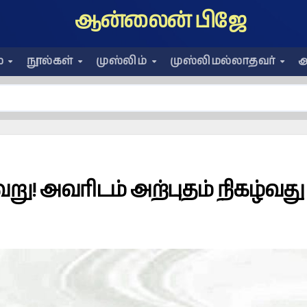
ஆன்லைன் பிஜே
ை
நூல்கள்
முஸ்லிம்
முஸ்லிமல்லாதவர்
அ
று! அவரிடம் அற்புதம் நிகழ்வது