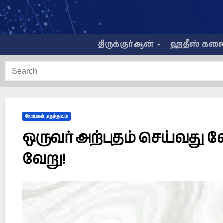
Skip
to
content
திருக்குர்ஆன்
ஹதீஸ் கல
நோய்கள் மருத்துவம்
ஒருவர் அற்புதம் செய்வது வே
வேறு!