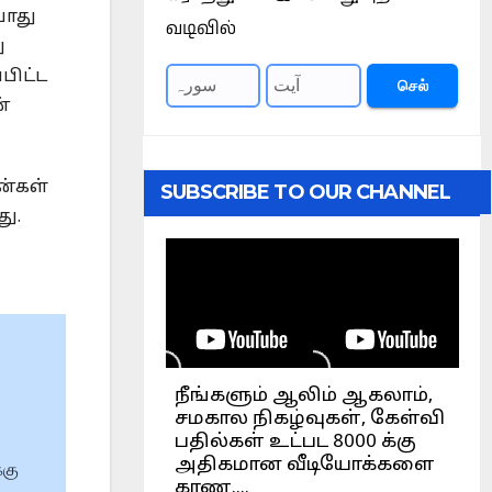
போது
வடிவில்
ு
பிட்ட
செல்
்
ன்கள்
SUBSCRIBE TO OUR CHANNEL
ு.
்கு