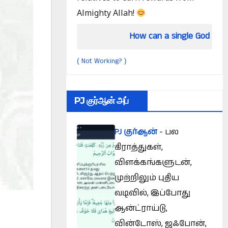
Almighty Allah!
Sunnah)
How can a single God monitor everythi
Not Working?
(
)
PJ குர்ஆன் அப்
PJ குர்ஆன்
- பல
கிராத்துகள்,
விளக்கங்களுடன்,
முற்றிலும் புதிய
வடிவில், இப்போது
ஆன்ட்ராய்டு,
வின்டோஸ், ஜஃபோன்,