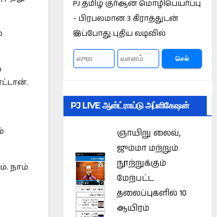
PJ தமிழ் குர்ஆன் மொழிபெயர்ப்பு
- பிரபலமான 3 கிராத்துடன்
இப்போது புதிய வடிவில்
்
செல்
்
்டான்.
PJ LIVE ஆன்ட்ராய்டு அப்ளிகேஷன்
்
ஞாயிறு லைவ்,
ஜும்மா மற்றும்
நூற்றுக்கும்
். நாம்
மேற்பட்ட
தலைப்புகளில் 10
ஆயிரம்