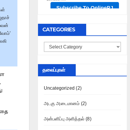
கள்
்தாச்
யவன்
CATEGORIES
வோம்’
ிலகி
Categories
தலைப்புகள்
்ள
,
Uncategorized
(2)
ு
அடகு அடைமானம்
(2)
அதை
அன்பளிப்பு அளித்தல்
(8)