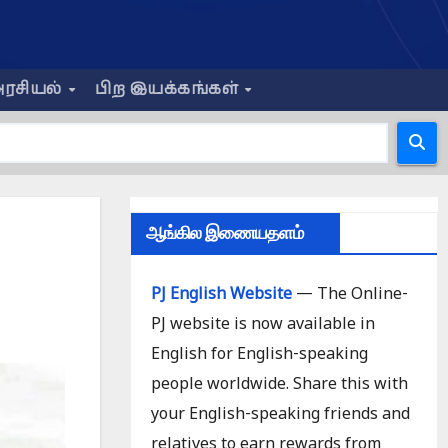
ரசியல்
பிற இயக்கங்கள்
ஆங்கில இணையதளம்
PJ English Website
— The Online-
PJ website is now available in
English for English-speaking
people worldwide. Share this with
your English-speaking friends and
relatives to earn rewards from