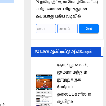
PJ தமிழ் குர்ஆன் மொழிபெயர்ப்பு
- பிரபலமான 3 கிராத்துடன்
இப்போது புதிய வடிவில்
செல்
PJ LIVE ஆன்ட்ராய்டு அப்ளிகேஷன்
ஞாயிறு லைவ்,
ஜும்மா மற்றும்
நூற்றுக்கும்
மேற்பட்ட
தலைப்புகளில் 10
ஆயிரம்
ர்