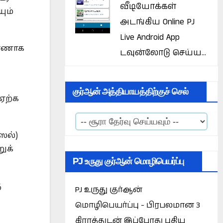
வீடியோக்கள்
ும்
அடங்கிய Online PJ
Live Android App
ுரணாக
டவுன்லோடு செய்ய...
குர்ஆன் அத்தியாயத்திற்குச் செல்
ஏற்க
ஸல்)
ுக்
PJ உருது குர்ஆன் மொழிபெயர்ப்பு
ு
PJ உருது குர்ஆன்
மொழிபெயர்ப்பு - பிரபலமான 3
கிராத்துடன் இப்போது புதிய