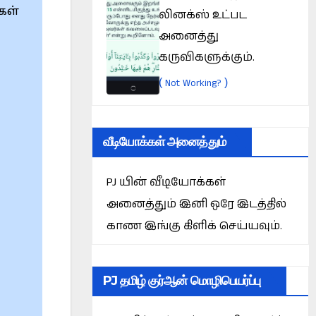
கள்
லினக்ஸ் உட்பட
அனைத்து
கருவிகளுக்கும்.
(
)
Not Working?
வீடியோக்கள் அனைத்தும்
PJ யின் வீடியோக்கள்
அனைத்தும் இனி ஒரே இடத்தில்
காண இங்கு கிளிக் செய்யவும்.
PJ தமிழ் குர்ஆன் மொழிபெயர்ப்பு