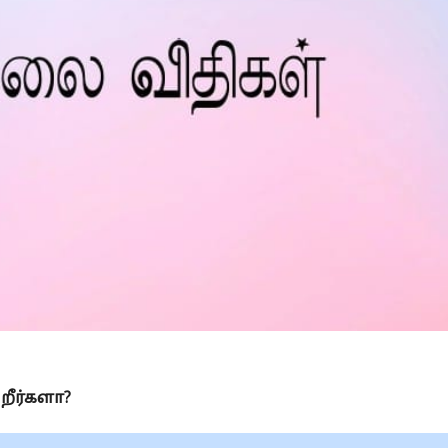
Is Prophet Muhammad superior to Jesus?
றீர்களா?