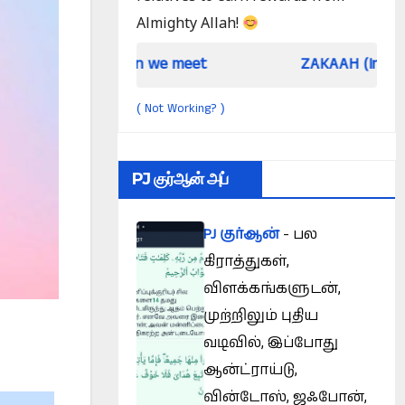
Almighty Allah!
When we meet
ZAKAAH (In the light of Qur
Not Working?
(
)
PJ குர்ஆன் அப்
PJ குர்ஆன்
- பல
கிராத்துகள்,
விளக்கங்களுடன்,
முற்றிலும் புதிய
வடிவில், இப்போது
ஆன்ட்ராய்டு,
வின்டோஸ், ஜஃபோன்,