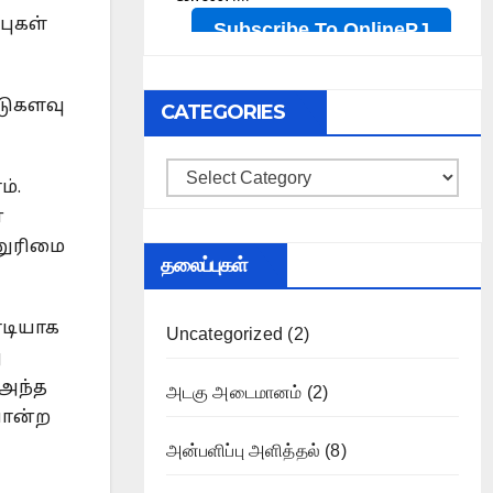
புகள்
கடுகளவு
CATEGORIES
Categories
்.
்
்னுரிமை
தலைப்புகள்
ரடியாக
Uncategorized
(2)
ு
 அந்த
அடகு அடைமானம்
(2)
போன்ற
அன்பளிப்பு அளித்தல்
(8)