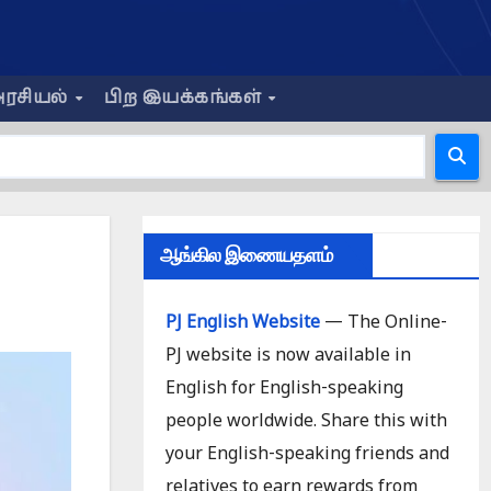
ரசியல்
பிற இயக்கங்கள்
ஆங்கில இணையதளம்
PJ English Website
— The Online-
PJ website is now available in
English for English-speaking
people worldwide. Share this with
your English-speaking friends and
relatives to earn rewards from