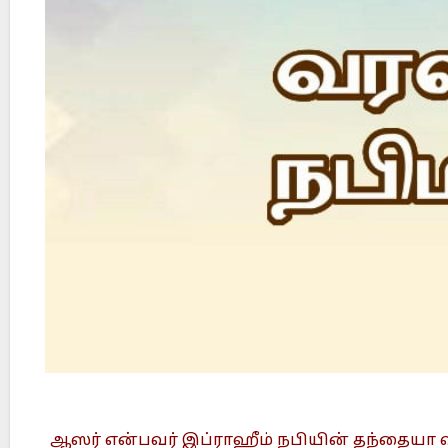
?
Did Jesus Resurrect on Sunday or Monday?
ஆஸர் என்பவர் இப்ராஹீம் நபியின் தந்தையா வ