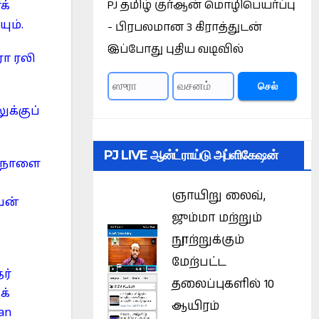
PJ தமிழ் குர்ஆன் மொழிபெயர்ப்பு
க்
ும்.
- பிரபலமான 3 கிராத்துடன்
இப்போது புதிய வடிவில்
ா ரலி
செல்
க்குப்
PJ LIVE ஆன்ட்ராய்டு அப்ளிகேஷன்
ை நாளை
ஞாயிறு லைவ்,
வன்
ஜும்மா மற்றும்
நூற்றுக்கும்
மேற்பட்ட
ர்
தலைப்புகளில் 10
க்
ஆயிரம்
an