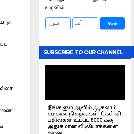
வடிவில்
.
ியாத
செல்
்பு
SUBSCRIBE TO OUR CHANNEL
எல்லா
யானை
ன்