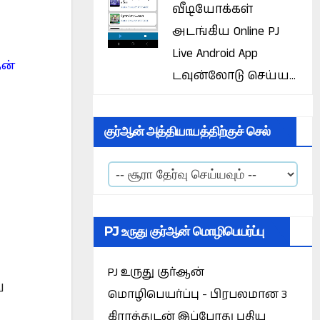
வீடியோக்கள்
அடங்கிய Online PJ
Live Android App
தன்
டவுன்லோடு செய்ய...
குர்ஆன் அத்தியாயத்திற்குச் செல்
PJ உருது குர்ஆன் மொழிபெயர்ப்பு
PJ உருது குர்ஆன்
ு
மொழிபெயர்ப்பு - பிரபலமான 3
கிராத்துடன் இப்போது புதிய