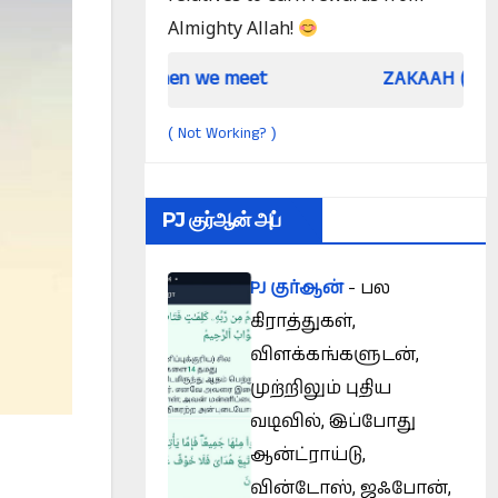
Almighty Allah!
When we meet
ZAKAAH (In the light of 
Not Working?
(
)
PJ குர்ஆன் அப்
PJ குர்ஆன்
- பல
கிராத்துகள்,
விளக்கங்களுடன்,
முற்றிலும் புதிய
வடிவில், இப்போது
ஆன்ட்ராய்டு,
வின்டோஸ், ஜஃபோன்,