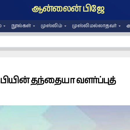
ஆன்லைன் பிஜே
ை
நூல்கள்
முஸ்லிம்
முஸ்லிமல்லாதவர்
அ
பியின் தந்தையா வளர்ப்புத்