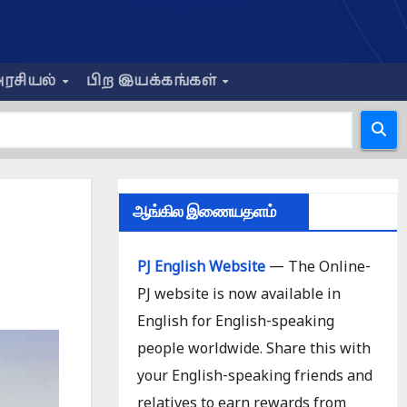
ரசியல்
பிற இயக்கங்கள்
ஆங்கில இணையதளம்
PJ English Website
— The Online-
PJ website is now available in
English for English-speaking
people worldwide. Share this with
your English-speaking friends and
relatives to earn rewards from