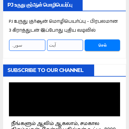
PJ உருது குர்ஆன் மொழிபெயர்ப்பு
PJ உருது குர்ஆன் மொழிபெயர்ப்பு - பிரபலமான
3 கிராத்துடன் இப்போது புதிய வடிவில்
செல்
SUBSCRIBE TO OUR CHANNEL