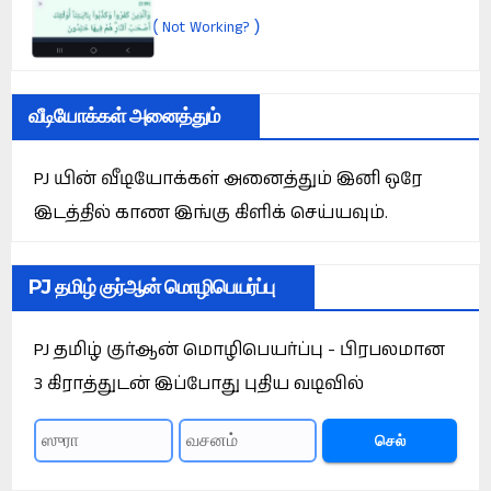
(
)
Not Working?
வீடியோக்கள் அனைத்தும்
PJ யின் வீடியோக்கள் அனைத்தும் இனி ஒரே
இடத்தில் காண இங்கு கிளிக் செய்யவும்.
PJ தமிழ் குர்ஆன் மொழிபெயர்ப்பு
PJ தமிழ் குர்ஆன் மொழிபெயர்ப்பு - பிரபலமான
3 கிராத்துடன் இப்போது புதிய வடிவில்
செல்