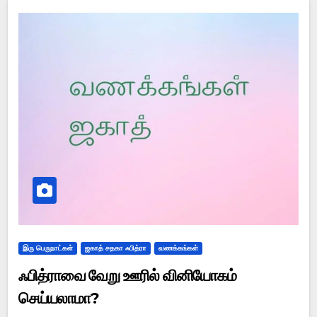
இரு பெருநாட்கள்
ஜகாத் சதகா ஃபித்ரா
வணக்கங்கள்
ஃபித்ராவை வேறு ஊரில் வினியோகம்
செய்யலாமா?