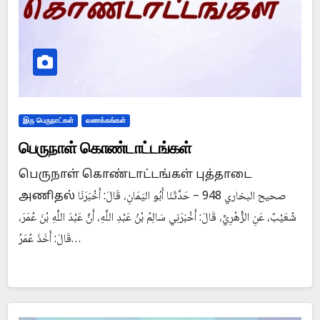
இரு பெருநாட்கள்
வணக்கங்கள்
பெருநாள் கொண்டாட்டங்கள்
பெருநாள் கொண்டாட்டங்கள் புத்தாடை
அணிதல் صحيح البخاري 948 – حَدَّثَنَا أَبُو اليَمَانِ، قَالَ: أَخْبَرَنَا
شُعَيْبٌ، عَنِ الزُّهْرِيِّ، قَالَ: أَخْبَرَنِي سَالِمُ بْنُ عَبْدِ اللَّهِ، أَنَّ عَبْدَ اللَّهِ بْنَ عُمَرَ،
قَالَ: أَخَذَ عُمَرُ…