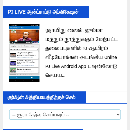
PJ LIVE ஆன்ட்ராய்டு அப்ளிகேஷன்
ஞாயிறு லைவ், ஜும்மா
மற்றும் நூற்றுக்கும் மேற்பட்ட
தலைப்புகளில் 10 ஆயிரம்
வீடியோக்கள் அடங்கிய Online
PJ Live Android App டவுன்லோடு
செய்ய...
குர்ஆன் அத்தியாயத்திற்குச் செல்