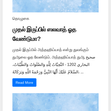
தொழுகை
முதல் இருப்பில் ஸலவாத் ஓத
வேண்டுமா?
முதல் இருப்பில் அத்தஹிய்யாத் என்று துவங்கும்
துஆவை ஓத வேண்டும். அத்தஹிய்யாத் துஆ صحيح
البخاري 1202 - التَّحِيَّاتُ لِلَّهِ وَالصَّلَوَاتُ وَالطَّيِّبَاتُ،
السَّلاَمُ عَلَيْكَ أَيُّهَا النَّبِيُّ وَرَحْمَةُ اللَّهِ وَبَرَكَاتُهُ، ...
Read More