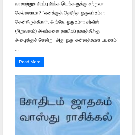
வரலாற்றுச் சிரப்பு மிக்க இடங்களுக்கு சுற்றுலா
செல்லலாமா? "எனக்குத் தெரிந்த ஒருவர் உம்ரா
சென்றிருக்கிறார். அங்கே, ஒரு உம்ரா சர்வீஸ்
(நிறுவனம்) அவர்களை தாயிஃப் நகரத்திற்கு
அழைத்துச் சென்று, அது ஒரு 'சுன்னத்தான பயணம்'
...
Read More