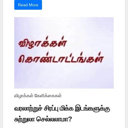
Read More
விழாக்கள் கேளிக்கைகள்
வரலாற்றுச் சிரப்பு மிக்க இடங்களுக்கு
சுற்றுலா செல்லலாமா?