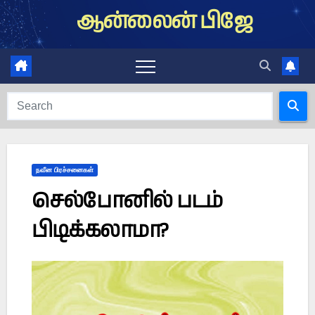
Skip
ஆன்லைன் பிஜே
to
content
நவீன பிரச்சனைகள்
செல்போனில் படம்
பிடிக்கலாமா?