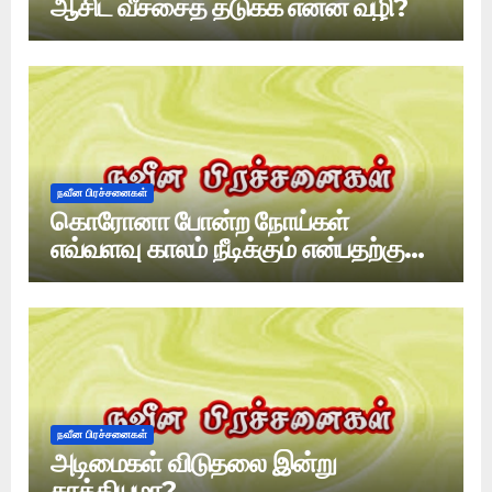
ஆசிட் வீச்சைத் தடுக்க என்ன வழி?
நவீன பிரச்சனைகள்
கொரோனா போன்ற நோய்கள்
எவ்வளவு காலம் நீடிக்கும் என்பதற்கு
ஆதாரம் உள்ளதா?
நவீன பிரச்சனைகள்
அடிமைகள் விடுதலை இன்று
சாத்தியமா?