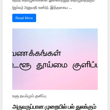
நேரத் தொழுகைகளை இணைத்துத் தொழுவதற்கும்
(ஜம்வு) அனுமதி உண்டு. இத்தகைய ...
Read More
உளூ தயம்மும் குளிப்பு
அருவருப்பான முறையில் பல் துலக்கும்