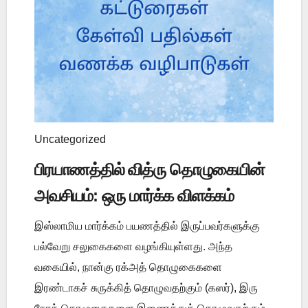
Uncategorized
பிரயாணத்தில் வித்ரு தொழுகையின்
அவசியம்: ஒரு மார்க்க விளக்கம்
இஸ்லாமிய மார்க்கம் பயணத்தில் இருப்பவர்களுக்கு
பல்வேறு சலுகைகளை வழங்கியுள்ளது. அந்த
வகையில், நான்கு ரக்அத் தொழுகைகளை
இரண்டாகச் சுருக்கித் தொழுவதற்கும் (கஸர்), இரு