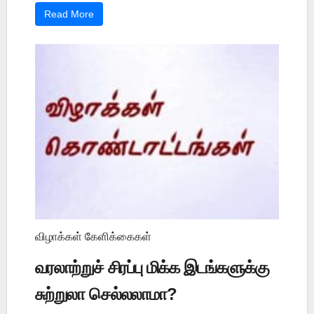
Read More
விழாக்கள் கேளிக்கைகள்
வரலாற்றுச் சிரப்பு மிக்க இடங்களுக்கு
சுற்றுலா செல்லலாமா?