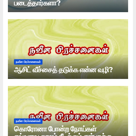
படைத்தார்களா?
நவீன பிரச்சனைகள்
ஆசிட் வீச்சைத் தடுக்க என்ன வழி?
நவீன பிரச்சனைகள்
கொரோனா போன்ற நோய்கள்