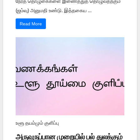
நேரத் தொழுகைகளை இணைத்துத் தொழுவதற்கும்
(ஜம்வு) அனுமதி உண்டு. இத்தகைய ...
Read More
உளூ தயம்மும் குளிப்பு
அருவருப்பான முறையில் பல் துலக்கும்