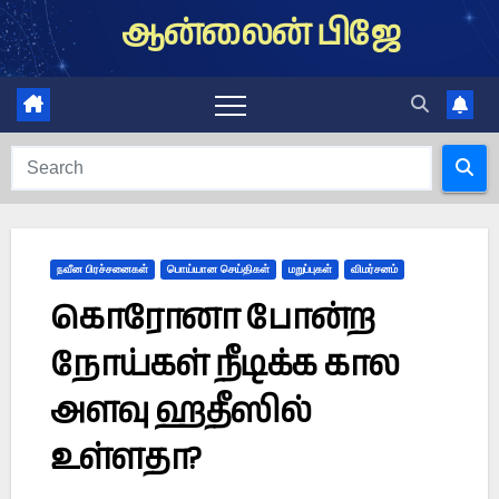
Skip
ஆன்லைன் பிஜே
to
content
நவீன பிரச்சனைகள்
பொய்யான செய்திகள்
மறுப்புகள்
விமர்சனம்
கொரோனா போன்ற
நோய்கள் நீடிக்க கால
அளவு ஹதீஸில்
உள்ளதா?