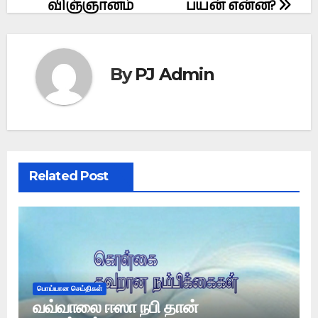
விஞ்ஞானம்
பயன் என்ன?
By
PJ Admin
Related Post
பொய்யான செய்திகள்
வவ்வாலை ஈஸா நபி தான்