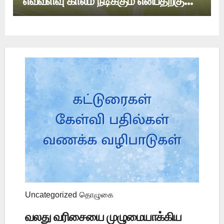
எவ்வளவு காலம் நீடிக்கும் என்பதற்கு
ஆதாரம் உள்ளதா?
Uncategorized
தொழுகை
வலது வரிசையை முழுமையாக்கிய