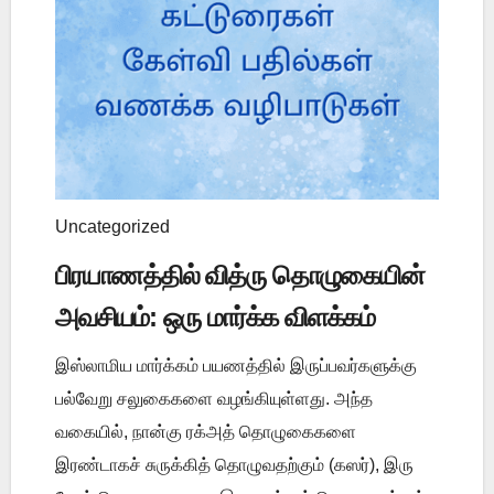
Uncategorized
பிரயாணத்தில் வித்ரு தொழுகையின்
அவசியம்: ஒரு மார்க்க விளக்கம்
இஸ்லாமிய மார்க்கம் பயணத்தில் இருப்பவர்களுக்கு
பல்வேறு சலுகைகளை வழங்கியுள்ளது. அந்த
வகையில், நான்கு ரக்அத் தொழுகைகளை
இரண்டாகச் சுருக்கித் தொழுவதற்கும் (கஸர்), இரு