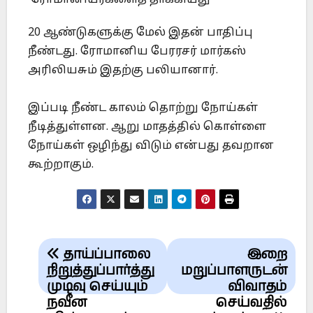
ரோமானியர்களைத் தாக்கியது
20 ஆண்டுகளுக்கு மேல் இதன் பாதிப்பு
நீண்டது. ரோமானிய பேரரசர் மார்கஸ்
அரிலியசும் இதற்கு பலியானார்.
இப்படி நீண்ட காலம் தொற்று நோய்கள்
நீடித்துள்ளன. ஆறு மாதத்தில் கொள்ளை
நோய்கள் ஒழிந்து விடும் என்பது தவறான
கூற்றாகும்.
Post
தாய்ப்பாலை
இறை
navigation
நிறுத்துப்பார்த்து
மறுப்பாளருடன்
முடிவு செய்யும்
விவாதம்
நவீன
செய்வதில்