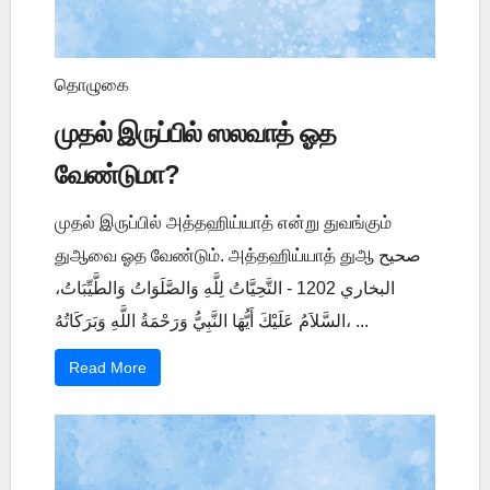
தொழுகை
முதல் இருப்பில் ஸலவாத் ஓத
வேண்டுமா?
முதல் இருப்பில் அத்தஹிய்யாத் என்று துவங்கும்
துஆவை ஓத வேண்டும். அத்தஹிய்யாத் துஆ صحيح
البخاري 1202 - التَّحِيَّاتُ لِلَّهِ وَالصَّلَوَاتُ وَالطَّيِّبَاتُ،
السَّلاَمُ عَلَيْكَ أَيُّهَا النَّبِيُّ وَرَحْمَةُ اللَّهِ وَبَرَكَاتُهُ، ...
Read More