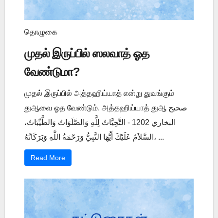
தொழுகை
முதல் இருப்பில் ஸலவாத் ஓத
வேண்டுமா?
முதல் இருப்பில் அத்தஹிய்யாத் என்று துவங்கும்
துஆவை ஓத வேண்டும். அத்தஹிய்யாத் துஆ صحيح
البخاري 1202 - التَّحِيَّاتُ لِلَّهِ وَالصَّلَوَاتُ وَالطَّيِّبَاتُ،
السَّلاَمُ عَلَيْكَ أَيُّهَا النَّبِيُّ وَرَحْمَةُ اللَّهِ وَبَرَكَاتُهُ، ...
Read More