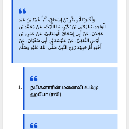
وَأَخْبَرَنَا أَبُو بَكْرِ بْنُ إِسْحَاقَ، أَنْبَأَ عُبَيْدُ بْنُ عَبْدِ
الْوَاحِدِ، ثنا يَحْيَى بْنُ بُكَيْرٍ، ثنا اللَّيْثُ، عَنْ مُحَمَّدِ بْنِ
عَجْلَانَ، عَنْ أَبِي إِسْحَاقَ الْهَمْدَانِيِّ، عَنْ عَمْرِو بْنِ
أَوْسٍ الثَّقَفِيِّ، عَنْ عَنْبَسَةَ بْنِ أَبِي سُفْيَانَ، عَنْ
أُخْتِهِ أُمِّ حَبِيبَةَ زَوْجِ النَّبِيِّ صَلَّى اللهُ عَلَيْهِ وَسَلَّمَ
நபிகளாரின் மனைவி உம்மு
ஹபீபா (ரலி)