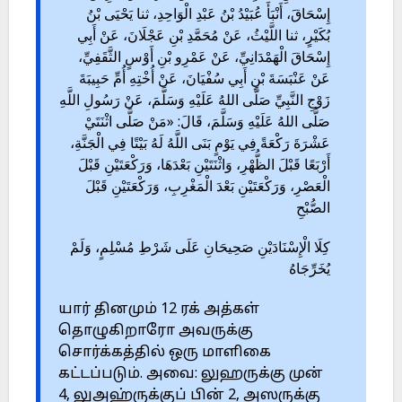
إِسْحَاقَ، أَنْبَأَ عُبَيْدُ بْنُ عَبْدِ الْوَاحِدِ، ثنا يَحْيَى بْنُ
بُكَيْرٍ، ثنا اللَّيْثُ، عَنْ مُحَمَّدِ بْنِ عَجْلَانَ، عَنْ أَبِي
إِسْحَاقَ الْهَمْدَانِيِّ، عَنْ عَمْرِو بْنِ أَوْسٍ الثَّقَفِيِّ،
عَنْ عَنْبَسَةَ بْنِ أَبِي سُفْيَانَ، عَنْ أُخْتِهِ أُمِّ حَبِيبَةَ
زَوْجِ النَّبِيِّ صَلَّى اللهُ عَلَيْهِ وَسَلَّمَ، عَنْ رَسُولِ اللَّهِ
صَلَّى اللهُ عَلَيْهِ وَسَلَّمَ، قَالَ: «مَنْ صَلَّى اثْنَتَيْ
عَشْرَةَ رَكْعَةً فِي يَوْمٍ بَنَى اللَّهُ لَهُ بَيْتًا فِي الْجَنَّةِ،
أَرْبَعًا قَبْلَ الظُّهْرِ، وَاثْنَتَيْنِ بَعْدَهَا، وَرَكْعَتَيْنِ قَبْلَ
الْعَصْرِ، وَرَكْعَتَيْنِ بَعْدَ الْمَغْرِبِ، وَرَكْعَتَيْنِ قَبْلَ
الصُّبْحِ
كِلَا الْإِسْنَادَيْنِ صَحِيحَانِ عَلَى شَرْطِ مُسْلِمٍ، وَلَمْ
يُخَرِّجَاهُ
யார் தினமும் 12 ரக் அத்கள்
தொழுகிறாரோ அவருக்கு
சொர்க்கத்தில் ஒரு மாளிகை
கட்டப்படும். அவை: லுஹருக்கு முன்
4, லுஅஹ்ருக்குப் பின் 2, அஸருக்கு