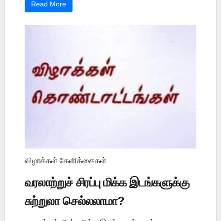
Read More
விழாக்கள் கேளிக்கைகள்
வரலாற்றுச் சிரப்பு மிக்க இடங்களுக்கு
சுற்றுலா செல்லலாமா?