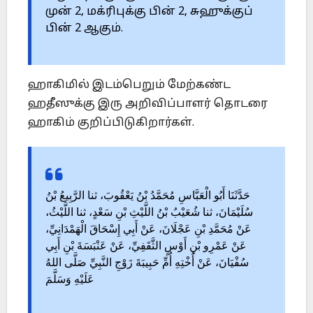
முன் 2, மக்ரிபுக்கு பின் 2, சுஹுக்குப்
பின் 2 ஆகும்.
ஹாகிமில் இடம்பெறும் மேற்கண்ட
ஹதீஸுக்கு இரு அறிவிப்பாளர் தொடரை
ஹாகிம் குறிப்பிடுகிறார்கள்.
حَدَّثَنَا أَبُو الْعَبَّاسِ مُحَمَّدُ بْنُ يَعْقُوبَ، ثنا الرَّبِيعُ بْنُ
سُلَيْمَانَ، ثنا شُعَيْبُ بْنُ اللَّيْثِ بْنِ سَعْدٍ، ثنا اللَّيْثُ،
عَنْ مُحَمَّدِ بْنِ عَجْلَانَ، عَنْ أَبِي إِسْحَاقَ الْهَمْدَانِيِّ،
عَنْ عَمْرِو بْنِ أَوْسٍ الثَّقَفِيِّ، عَنْ عَنْبَسَةَ بْنِ أَبِي
سُفْيَانَ، عَنْ أُخْتِهِ أُمِّ حَبِيبَةَ زَوْجِ النَّبِيِّ صَلَّى اللهُ
عَلَيْهِ وَسَلَّمَ