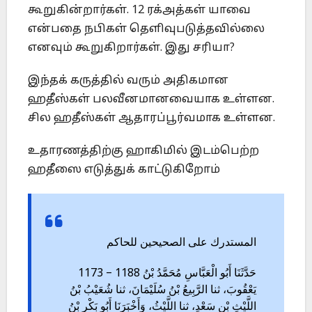
கூறுகின்றார்கள். 12 ரக்அத்கள் யாவை
என்பதை நபிகள் தெளிவுபடுத்தவில்லை
எனவும் கூறுகிறார்கள். இது சரியா?
இந்தக் கருத்தில் வரும் அதிகமான
ஹதீஸ்கள் பலவீனமானவையாக உள்ளன.
சில ஹதீஸ்கள் ஆதாரப்பூர்வமாக உள்ளன.
உதாரணத்திற்கு ஹாகிமில் இடம்பெற்ற
ஹதீஸை எடுத்துக் காட்டுகிறோம்
المستدرك على الصحيحين للحاكم
1173 – 1188 حَدَّثَنَا أَبُو الْعَبَّاسِ مُحَمَّدُ بْنُ
يَعْقُوبَ، ثنا الرَّبِيعُ بْنُ سُلَيْمَانَ، ثنا شُعَيْبُ بْنُ
اللَّيْثِ بْنِ سَعْدٍ، ثنا اللَّيْثُ، وَأَخْبَرَنَا أَبُو بَكْرِ بْنُ