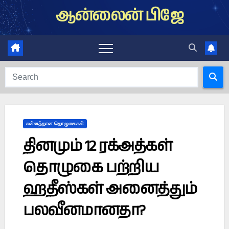
Skip
ஆன்லைன் பிஜே
to
content
சுன்னத்தான தொழுகைகள்
தினமும் 12 ரக்அத்கள்
தொழுகை பற்றிய
ஹதீஸ்கள் அனைத்தும்
பலவீனமானதா?