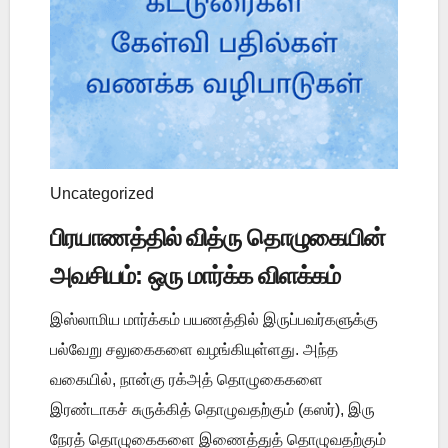
Uncategorized
பிரயாணத்தில் வித்ரு தொழுகையின்
அவசியம்: ஒரு மார்க்க விளக்கம்
இஸ்லாமிய மார்க்கம் பயணத்தில் இருப்பவர்களுக்கு
பல்வேறு சலுகைகளை வழங்கியுள்ளது. அந்த
வகையில், நான்கு ரக்அத் தொழுகைகளை
இரண்டாகச் சுருக்கித் தொழுவதற்கும் (கஸர்), இரு
நேரத் தொழுகைகளை இணைத்துத் தொழுவதற்கும்