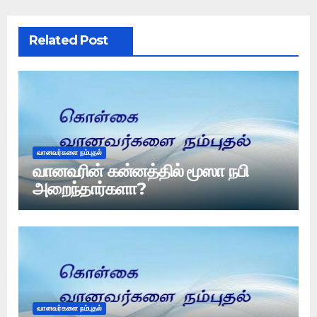
Related Post
வானவர்களை நம்புதல்
வானவரின் கன்னத்தில் மூஸா நபி
அறைந்தார்களா?
வானவர்களை நம்புதல்