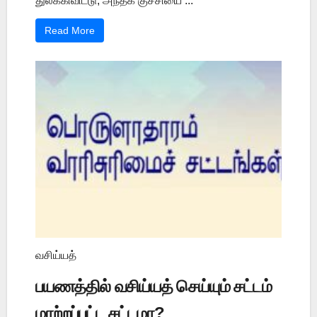
துலக்கிவிட்டு, அந்தக் குச்சியை ...
Read More
வசிய்யத்
பயணத்தில் வசிய்யத் செய்யும் சட்டம்
மாற்றப்பட்ட சட்டமா?