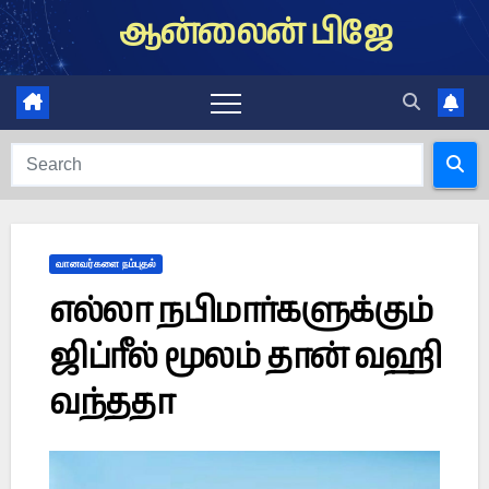
Skip
ஆன்லைன் பிஜே
to
content
வானவர்களை நம்புதல்
எல்லா நபிமார்களுக்கும்
ஜிப்ரீல் மூலம் தான் வஹி
வந்ததா