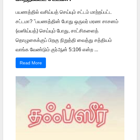
பயணத்தில் வசிய்யத் செய்யும் சட்டம் மாற்றப்பட்ட
சட்டமா? "பயணத்தின் போது ஒருவர் மரண சாசனம்
(வஸிய்யத்) செய்யும் போது, சாட்சிகளைத்
தொழுகைக்குப் பிறகு நிறுத்தி வைத்து சத்தியம்
வாங்க வேண்டும் குர்ஆன் 5:106 என்ற ...
Read More