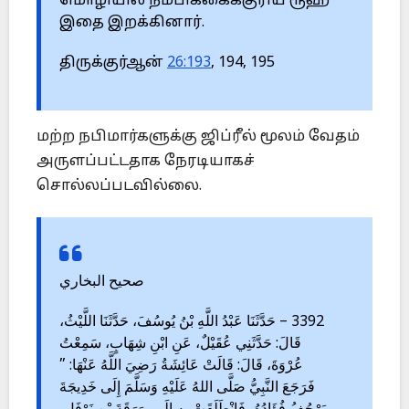
மொழியில் நம்பிக்கைக்குரிய ரூஹ்
இதை இறக்கினார்.
திருக்குர்ஆன்
26:193
, 194, 195
மற்ற நபிமார்களுக்கு ஜிப்ரீல் மூலம் வேதம்
அருளப்பட்டதாக நேரடியாகச்
சொல்லப்படவில்லை.
صحيح البخاري
3392 – حَدَّثَنَا عَبْدُ اللَّهِ بْنُ يُوسُفَ، حَدَّثَنَا اللَّيْثُ،
قَالَ: حَدَّثَنِي عُقَيْلٌ، عَنِ ابْنِ شِهَابٍ، سَمِعْتُ
عُرْوَةَ، قَالَ: قَالَتْ عَائِشَةُ رَضِيَ اللَّهُ عَنْهَا: ”
فَرَجَعَ النَّبِيُّ صَلَّى اللهُ عَلَيْهِ وَسَلَّمَ إِلَى خَدِيجَةَ