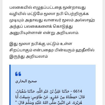
பலகையில் எழுதப்பட்டதை மூன்றாவது
வழியில் மட்டுமே மூஸா நபி பெற்றிருக்க
முடியும் அதாவது வானவர் மூலம் அல்லாஹ்
அந்தப் பலகைகளைக் கொடுத்து
அனுபியுள்ளான் என்று அறியலாம்.
இது மூஸா நபிக்கு மட்டும் உள்ள
சிறப்பாகும் என்பதைp பின்வரும் ஹதீஸில்
இருந்து அறியலாம்
صحيح البخاري
6614 – حَدَّثَنَا عَلِيُّ بْنُ عَبْدِ اللَّهِ، حَدَّثَنَا سُفْيَانُ،
قَالَ: حَفِظْنَاهُ مِنْ عَمْرٍو، عَنْ طَاوُسٍ: سَمِعْتُ أَبَا
هُرَيْرَةَ، عَنِ النَّبِيِّ صَلَّى اللهُ عَلَيْهِ وَسَلَّمَ قَالَ: ”