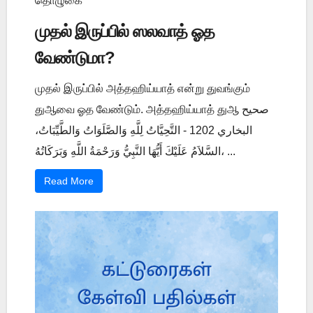
தொழுகை
முதல் இருப்பில் ஸலவாத் ஓத
வேண்டுமா?
முதல் இருப்பில் அத்தஹிய்யாத் என்று துவங்கும்
துஆவை ஓத வேண்டும். அத்தஹிய்யாத் துஆ صحيح
البخاري 1202 - التَّحِيَّاتُ لِلَّهِ وَالصَّلَوَاتُ وَالطَّيِّبَاتُ،
السَّلاَمُ عَلَيْكَ أَيُّهَا النَّبِيُّ وَرَحْمَةُ اللَّهِ وَبَرَكَاتُهُ، ...
Read More