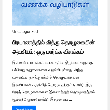
Uncategorized
பிரயாணத்தில் வித்ரு தொழுகையின்
அவசியம்: ஒரு மார்க்க விளக்கம்
இஸ்லாமிய மார்க்கம் பயணத்தில் இருப்பவர்களுக்கு
பல்வேறு சலுகைகளை வழங்கியுள்ளது. அந்த
வகையில், நான்கு ரக்அத் தொழுகைகளை
இரண்டாகச் சுருக்கித் தொழுவதற்கும் (கஸர்), இரு
நேரத் தொழுகைகளை இணைத்துத் தொழுவதற்கும்
(ஜம்வு) அனுமதி உண்டு. இத்தகைய ...
Read More