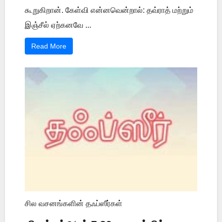
கூறுகிறான். கேள்வி என்னவென்றால்: தவ்ராத் மற்றும்
இஞ்சீல் ஏற்கனவே ...
Read More
சில வசனங்களின் தஃப்ஸீர்கள்