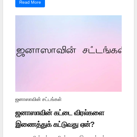
Read More
ஜனாஸாவின் சட்டங்கள்
ஜனாஸாவின் கட்டை விரல்களை
இணைத்துக் கட்டுவது ஏன்?