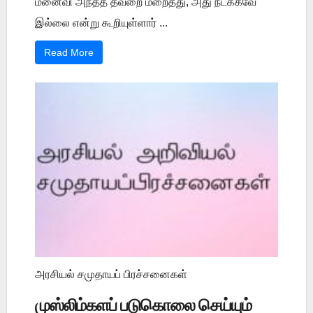
மனைவி அந்தத் தவறை மறைத்து, அது நடக்கவே
இல்லை என்று கூறியுள்ளார் ...
Read More
அரசியல் சமுதாயப் பிரச்சனைகள்
முஸ்லிம்களப் படுகொலை செய்யும்