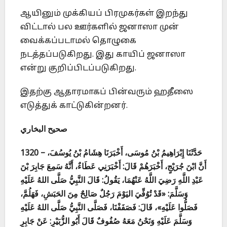
ஆயினும் முக்கியப் பிரமுகர்கள் இறந்து
விட்டால் பல ஊர்களில் ஜனாஸா முன்
வைக்கப்படாமல் தொழுகை
நடத்தப்படுகிறது. இது காயிப் ஜனாஸா
என்று குறிப்பிடப்படுகிறது.
இதற்கு ஆதாரமாகப் பின்வரும் ஹதீஸை
எடுத்துக் காட்டுகின்றனர்.
صحيح البخاري
1320 – حَدَّثَنَا إِبْرَاهِيمُ بْنُ مُوسَى، أَخْبَرَنَا هِشَامُ بْنُ يُوسُفَ،
أَنَّ ابْنَ جُرَيْجٍ، أَخْبَرَهُمْ قَالَ: أَخْبَرَنِي عَطَاءٌ، أَنَّهُ سَمِعَ جَابِرَ بْنَ
عَبْدِ اللَّهِ رَضِيَ اللَّهُ عَنْهُمَا، يَقُولُ: قَالَ النَّبِيُّ صَلَّى اللهُ عَلَيْهِ
وَسَلَّمَ: «قَدْ تُوُفِّيَ اليَوْمَ رَجُلٌ صَالِحٌ مِنَ الحَبَشِ، فَهَلُمَّ،
فَصَلُّوا عَلَيْهِ»، قَالَ: فَصَفَفْنَا، فَصَلَّى النَّبِيُّ صَلَّى اللهُ عَلَيْهِ
وَسَلَّمَ عَلَيْهِ وَنَحْنُ مَعَهُ صُفُوفٌ قَالَ أَبُو الزُّبَيْرِ: عَنْ جَابِرٍ