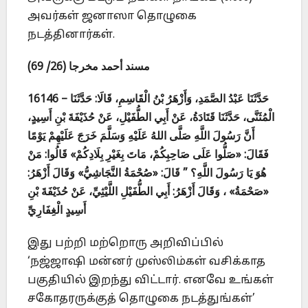
அவர்கள் ஜனாஸா தொழுகை
நடத்தினார்கள்.
مسند أحمد مخرجا (26/ 69)
16146 – حَدَّثَنَا عَبْدُ الصَّمَدِ، وَأَزْهَرُ بْنُ الْقَاسِمِ، قَالَا: حَدَّثَنَا
الْمُثَنَّى، حَدَّثَنَا قَتَادَةُ، عَنْ أَبِي الطُّفَيْلِ، عَنْ حُذَيْفَةَ بْنِ أَسِيدٍ،
أَنَّ رَسُولَ اللَّهِ صَلَّى اللهُ عَلَيْهِ وَسَلَّمَ خَرَجَ عَلَيْهِمْ يَوْمًا
فَقَالَ: «صَلُّوا عَلَى صَاحِبِكُمْ، مَاتَ بِغَيْرِ بِلَادِكُمْ» قَالُوا: مَنْ
هُوَ يَا رَسُولَ اللَّهِ؟ ” قَالَ: «صُحْمَةُ النَّجَاشِيُّ» وَقَالَ أَزْهَرُ:
«صَحْمَةُ» ، وَقَالَ أَزْهَرُ: أَبِي الطُّفَيْلِ اللَّيْثِيِّ، عَنْ حُذَيْفَةَ بْنِ
أَسِيدٍ الْغِفَارِيِّ
இது பற்றி மற்றொரு அறிவிப்பில்
‘நஜ்ஜாஷி மன்னர் முஸ்லிம்கள் வசிக்காத
பகுதியில் இறந்து விட்டார். எனவே உங்கள்
சகோதரருக்குத் தொழுகை நடத்துங்கள்’