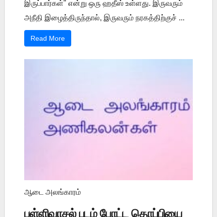
இருப்பார்கள்" என்று ஒரு ஹதீஸ் உள்ளது. இருவரும்
அநீதி இழைத்திருந்தால், இருவரும் நரகத்திற்குச் ...
Read More
ஆடை அலங்காரம்
பள்ளிவாசல் படம் போட்ட தொப்பியை