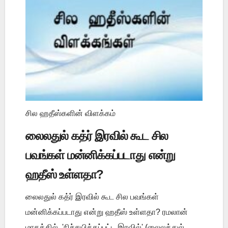
சில ஹதீஸ்களின் விளக்கம்
லைலதுல் கத்ர் இரவில் கூட சில
பவங்கள் மன்னிக்கப்படாது என்று
ஹதீஸ் உள்ளதா?
லைலதுல் கத்ர் இரவில் கூட சில பவங்கள்
மன்னிக்கப்படாது என்று ஹதீஸ் உள்ளதா? ரமலான்
மாதத்தில், 'நிச்சயிக்கப்பட்ட இரவில்' (லைலத்துல்