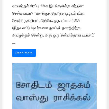
வரலாற்றுச் சிரப்பு மிக்க இடங்களுக்கு சுற்றுலா
செல்லலாமா? "எனக்குத் தெரிந்த ஒருவர் உம்ரா
சென்றிருக்கிறார். அங்கே, ஒரு உம்ரா சர்வீஸ்
(நிறுவனம்) அவர்களை தாயிஃப் நகரத்திற்கு
அழைத்துச் சென்று, அது ஒரு 'சுன்னத்தான பயணம்'
...
Read More