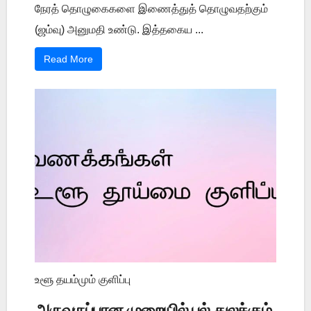
நேரத் தொழுகைகளை இணைத்துத் தொழுவதற்கும்
(ஜம்வு) அனுமதி உண்டு. இத்தகைய ...
Read More
உளூ தயம்மும் குளிப்பு
அருவருப்பான முறையில் பல் துலக்கும்