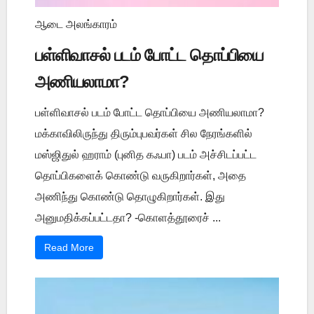
ஆடை அலங்காரம்
பள்ளிவாசல் படம் போட்ட தொப்பியை
அணியலாமா?
பள்ளிவாசல் படம் போட்ட தொப்பியை அணியலாமா?
மக்காவிலிருந்து திரும்புபவர்கள் சில நேரங்களில்
மஸ்ஜிதுல் ஹராம் (புனித கஃபா) படம் அச்சிடப்பட்ட
தொப்பிகளைக் கொண்டு வருகிறார்கள், அதை
அணிந்து கொண்டு தொழுகிறார்கள். இது
அனுமதிக்கப்பட்டதா? -கொளத்தூரைச் ...
Read More