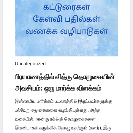
Uncategorized
பிரயாணத்தில் வித்ரு தொழுகையின்
அவசியம்: ஒரு மார்க்க விளக்கம்
இஸ்லாமிய மார்க்கம் பயணத்தில் இருப்பவர்களுக்கு
பல்வேறு சலுகைகளை வழங்கியுள்ளது. அந்த
வகையில், நான்கு ரக்அத் தொழுகைகளை
இரண்டாகச் சுருக்கித் தொழுவதற்கும் (கஸர்), இரு