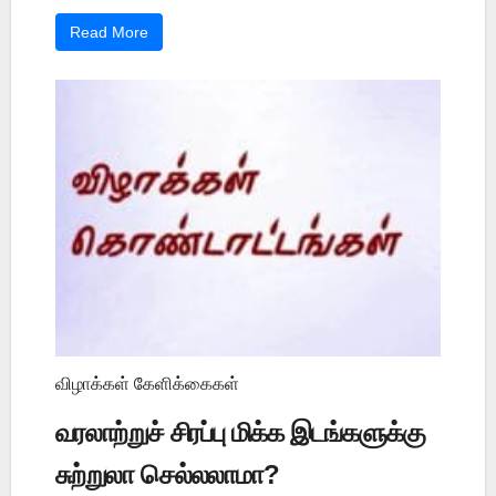
Read More
விழாக்கள் கேளிக்கைகள்
வரலாற்றுச் சிரப்பு மிக்க இடங்களுக்கு
சுற்றுலா செல்லலாமா?