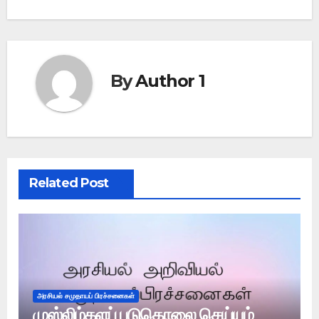
By
Author 1
Related Post
அரசியல் சமுதாயப் பிரச்சனைகள்
முஸ்லிம்களப் படுகொலை செய்யும்