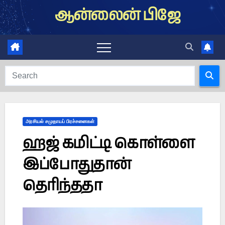
Skip
ஆன்லைன் பிஜே
to
content
அரசியல் சமுதாயப் பிரச்சனைகள்
ஹஜ் கமிட்டி கொள்ளை
இப்போதுதான்
தெரிந்ததா