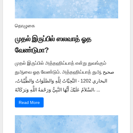
தொழுகை
முதல் இருப்பில் ஸலவாத் ஓத
வேண்டுமா?
முதல் இருப்பில் அத்தஹிய்யாத் என்று துவங்கும்
துஆவை ஓத வேண்டும். அத்தஹிய்யாத் துஆ صحيح
البخاري 1202 - التَّحِيَّاتُ لِلَّهِ وَالصَّلَوَاتُ وَالطَّيِّبَاتُ،
السَّلاَمُ عَلَيْكَ أَيُّهَا النَّبِيُّ وَرَحْمَةُ اللَّهِ وَبَرَكَاتُهُ، ...
Read More