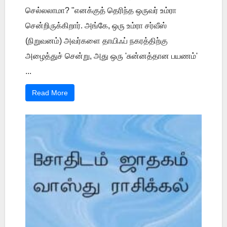
செல்லலாமா? "எனக்குத் தெரிந்த ஒருவர் உம்ரா
சென்றிருக்கிறார். அங்கே, ஒரு உம்ரா சர்வீஸ்
(நிறுவனம்) அவர்களை தாயிஃப் நகரத்திற்கு
அழைத்துச் சென்று, அது ஒரு 'சுன்னத்தான பயணம்'
...
Read More