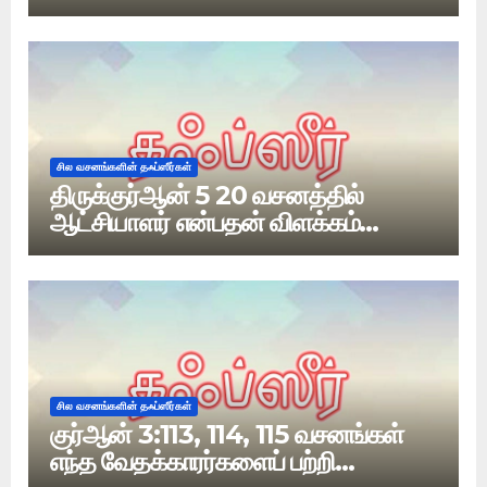
வேதம் எது
சில வசனங்களின் தஃப்ஸீர்கள்
திருக்குர்ஆன் 5 20 வசனத்தில்
ஆட்சியாளர் என்பதன் விளக்கம்
என்ன?
சில வசனங்களின் தஃப்ஸீர்கள்
குர்ஆன் 3:113, 114, 115 வசனங்கள்
எந்த வேதக்காரர்களைப் பற்றி