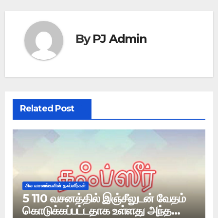
By
PJ Admin
Related Post
சில வசனங்களின் தஃப்ஸீர்கள்
5 110 வசனத்தில் இஞ்சீலுடன் வேதம்
கொடுக்கப்பட்டதாக உள்ளது அந்த