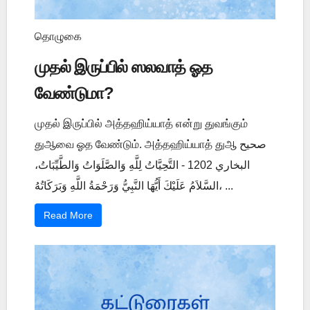
தொழுகை
முதல் இருப்பில் ஸலவாத் ஓத
வேண்டுமா?
முதல் இருப்பில் அத்தஹிய்யாத் என்று துவங்கும்
துஆவை ஓத வேண்டும். அத்தஹிய்யாத் துஆ صحيح
البخاري 1202 - التَّحِيَّاتُ لِلَّهِ وَالصَّلَوَاتُ وَالطَّيِّبَاتُ،
السَّلاَمُ عَلَيْكَ أَيُّهَا النَّبِيُّ وَرَحْمَةُ اللَّهِ وَبَرَكَاتُهُ، ...
Read More