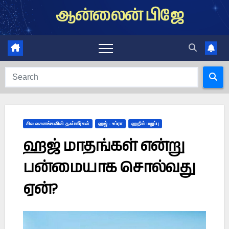
Skip
ஆன்லைன் பிஜே
to
content
சில வசனங்களின் தஃப்ஸீர்கள்
ஹஜ் - உம்ரா
ஹதீஸ் மறுப்பு
ஹஜ் மாதங்கள் என்று
பன்மையாக சொல்வது
ஏன்?