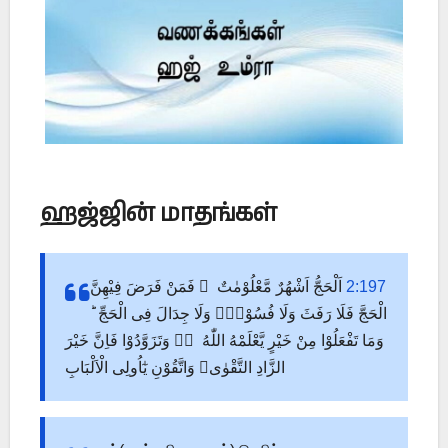
ஹஜ்ஜின் மாதங்கள்
اَلْحَجُّ اَشْهُرٌ مَّعْلُوْمٰتٌ ‌ۚ فَمَنْ فَرَضَ فِيْهِنَّ
2:197
الْحَجَّ فَلَا رَفَثَ وَلَا فُسُوْقَۙ وَلَا جِدَالَ فِى الْحَجِّ ؕ
وَمَا تَفْعَلُوْا مِنْ خَيْرٍ يَّعْلَمْهُ اللّٰهُ ‌ؕؔ وَتَزَوَّدُوْا فَاِنَّ خَيْرَ
الزَّادِ التَّقْوٰى وَاتَّقُوْنِ يٰٓاُولِى الْاَلْبَابِ‏