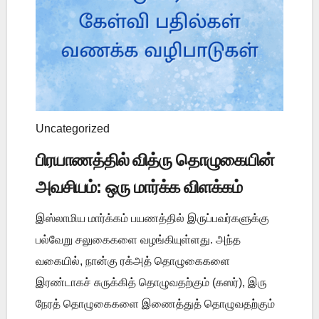
Uncategorized
பிரயாணத்தில் வித்ரு தொழுகையின்
அவசியம்: ஒரு மார்க்க விளக்கம்
இஸ்லாமிய மார்க்கம் பயணத்தில் இருப்பவர்களுக்கு
பல்வேறு சலுகைகளை வழங்கியுள்ளது. அந்த
வகையில், நான்கு ரக்அத் தொழுகைகளை
இரண்டாகச் சுருக்கித் தொழுவதற்கும் (கஸர்), இரு
நேரத் தொழுகைகளை இணைத்துத் தொழுவதற்கும்