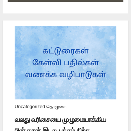
பேசுகிறது?
Uncategorized
தொழுகை
வலது வரிசையை முழுமையாக்கிய
பின் தான் இடது பக்கம் நிற்க