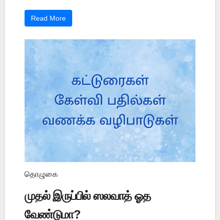
Read More
தொழுகை
முதல் இருப்பில் ஸலவாத் ஓத
வேண்டுமா?