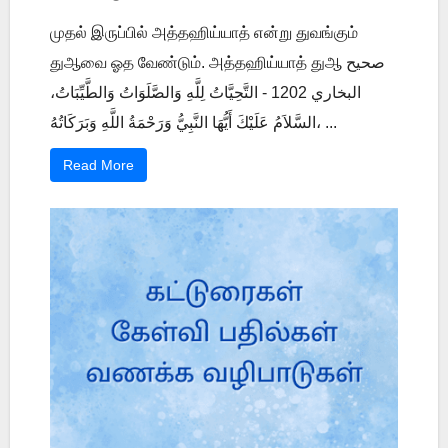
முதல் இருப்பில் அத்தஹிய்யாத் என்று துவங்கும்
துஆவை ஓத வேண்டும். அத்தஹிய்யாத் துஆ صحيح
البخاري 1202 - التَّحِيَّاتُ لِلَّهِ وَالصَّلَوَاتُ وَالطَّيِّبَاتُ،
السَّلاَمُ عَلَيْكَ أَيُّهَا النَّبِيُّ وَرَحْمَةُ اللَّهِ وَبَرَكَاتُهُ، ...
Read More