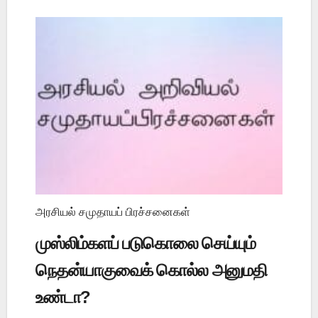
அரசியல் சமுதாயப் பிரச்சனைகள்
முஸ்லிம்களப் படுகொலை செய்யும்
நெதன்யாகுவைக் கொல்ல அனுமதி
உண்டா?