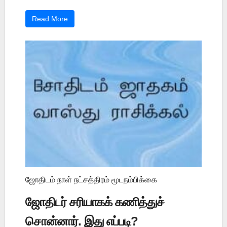
Read More
ஜோதிடம் நாள் நட்சத்திரம் மூடநம்பிக்கை
ஜோதிடர் சரியாகக் கணித்துச்
சொன்னார். இது எப்படி?