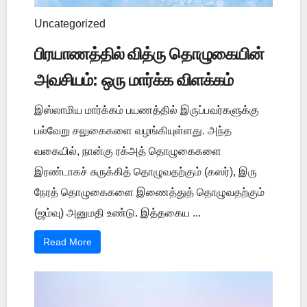
Uncategorized
பிரயாணத்தில் வித்ரு தொழுகையின்
அவசியம்: ஒரு மார்க்க விளக்கம்
இஸ்லாமிய மார்க்கம் பயணத்தில் இருப்பவர்களுக்கு
பல்வேறு சலுகைகளை வழங்கியுள்ளது. அந்த
வகையில், நான்கு ரக்அத் தொழுகைகளை
இரண்டாகச் சுருக்கித் தொழுவதற்கும் (கஸர்), இரு
நேரத் தொழுகைகளை இணைத்துத் தொழுவதற்கும்
(ஜம்வு) அனுமதி உண்டு. இத்தகைய ...
Read More