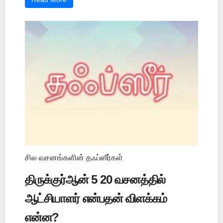
சில வசனங்களின் தஃப்ஸீர்கள்
திருக்குர்ஆன் 5 20 வசனத்தில்
ஆட்சியாளர் என்பதன் விளக்கம்
என்ன?