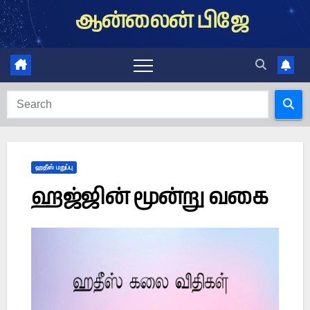
Skip
ஆன்லைன் பிஜே
to
content
ஹதீஸ் மறுப்பு
ஹஜ்ஜின் மூன்று வகை