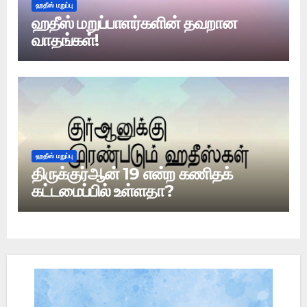
ஹதீஸ் மறுப்பு
ஹதீஸ் மறுப்பாளர்களின் தவறான
வாதங்கள்!
ஹதீஸ் மறுப்பு
திருக்குர்ஆன் 19 என்ற கணிதக்
கட்டமைப்பில் உள்ளதா?