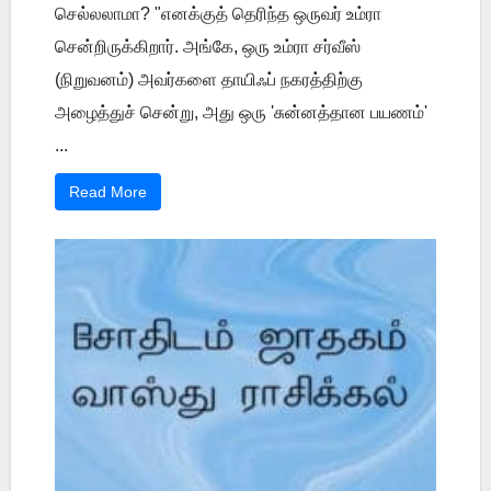
செல்லலாமா? "எனக்குத் தெரிந்த ஒருவர் உம்ரா
சென்றிருக்கிறார். அங்கே, ஒரு உம்ரா சர்வீஸ்
(நிறுவனம்) அவர்களை தாயிஃப் நகரத்திற்கு
அழைத்துச் சென்று, அது ஒரு 'சுன்னத்தான பயணம்'
...
Read More