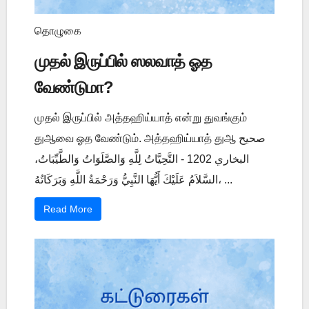
தொழுகை
முதல் இருப்பில் ஸலவாத் ஓத
வேண்டுமா?
முதல் இருப்பில் அத்தஹிய்யாத் என்று துவங்கும்
துஆவை ஓத வேண்டும். அத்தஹிய்யாத் துஆ صحيح
البخاري 1202 - التَّحِيَّاتُ لِلَّهِ وَالصَّلَوَاتُ وَالطَّيِّبَاتُ،
السَّلاَمُ عَلَيْكَ أَيُّهَا النَّبِيُّ وَرَحْمَةُ اللَّهِ وَبَرَكَاتُهُ، ...
Read More