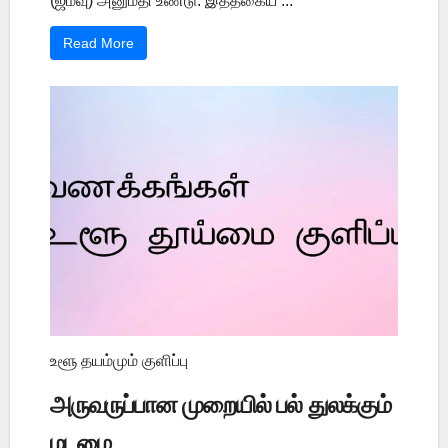
(ஜம்வு) அனுமதி உண்டு. இத்தகைய ...
Read More
உளூ தயம்மும் குளிப்பு
அருவருப்பான முறையில் பல் துலக்கும்
மடமை