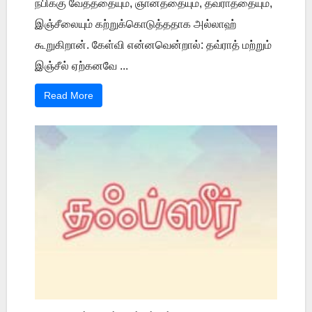
நபிக்கு வேதத்தையும், ஞானத்தையும், தவ்ராத்தையும்,
இஞ்சீலையும் கற்றுக்கொடுத்ததாக அல்லாஹ்
கூறுகிறான். கேள்வி என்னவென்றால்: தவ்ராத் மற்றும்
இஞ்சீல் ஏற்கனவே ...
Read More