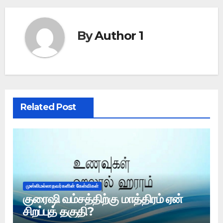
By
Author 1
Related Post
முஸ்லிமல்லாதவர்களின் கேள்விகள்
குரைஷி வம்சத்திற்கு மாத்திரம் ஏன்
சிறப்புத் தகுதி?