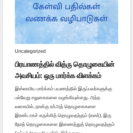
Uncategorized
பிரயாணத்தில் வித்ரு தொழுகையின்
அவசியம்: ஒரு மார்க்க விளக்கம்
இஸ்லாமிய மார்க்கம் பயணத்தில் இருப்பவர்களுக்கு
பல்வேறு சலுகைகளை வழங்கியுள்ளது. அந்த
வகையில், நான்கு ரக்அத் தொழுகைகளை
இரண்டாகச் சுருக்கித் தொழுவதற்கும் (கஸர்), இரு
நேரத் தொழுகைகளை இணைத்துத் தொழுவதற்கும்