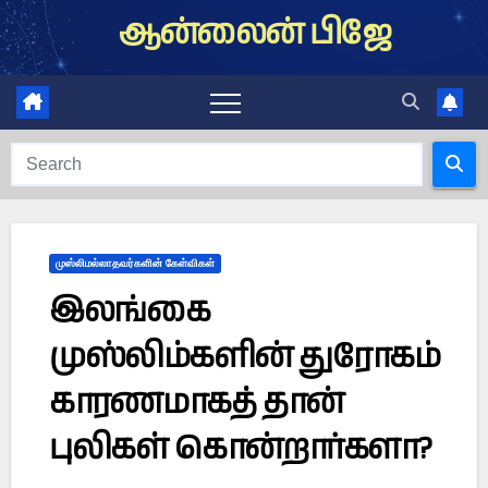
Skip
ஆன்லைன் பிஜே
to
content
முஸ்லிமல்லாதவர்களின் கேள்விகள்
இலங்கை
முஸ்லிம்களின் துரோகம்
காரணமாகத் தான்
புலிகள் கொன்றார்களா?