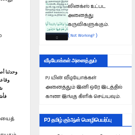
லினக்ஸ் உட்பட
அனைத்து
கருவிகளுக்கும்.
(
)
Not Working?
்
வீடியோக்கள் அனைத்தும்
وحدثنا أصح
PJ யின் வீடியோக்கள்
وقاعد
அனைத்தும் இனி ஒரே இடத்தில்
شع
காண இங்கு கிளிக் செய்யவும்.
فأش،
ையைத்
PJ தமிழ் குர்ஆன் மொழிபெயர்ப்பு