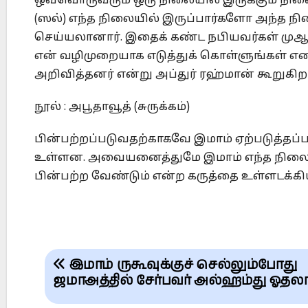
ஒவ்வொருவரும் ஒரு நிலையில் இருக்கும் நிலை 
(ஸல்) எந்த நிலையில் இருப்பார்களோ அந்த நி
செய்யலானார். இதைக் கண்ட நபியவர்கள் முஆத்
என் வழிமுறையாக எடுத்துக் கொள்ளுங்கள் எனக
அறிவித்தனர் என்று அப்துர் ரஹ்மான் கூறுகிறா
நூல் : அபூதாவூத் (சுருக்கம்)
பின்பற்றப்படுவதற்காகவே இமாம் ஏற்படுத்தப்
உள்ளன. அவையனைத்துமே இமாம் எந்த நிலைய
பின்பற்ற வேண்டும் என்ற கருத்தை உள்ளடக்கி
Post
இமாம் ருகூவுக்குச் செல்லும்போது
navigation
ஜமாஅத்தில் சேர்பவர் அல்ஹம்து ஓதல