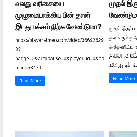
வலது வரிசையை
முதல் இர
முழுமையாக்கிய பின் தான்
வேண்டும
இடது பக்கம் நிற்க வேண்டுமா?
முதல் இருப்ப
துவங்கும் த
https://player.vimeo.com/video/36692629
அத்தஹிய்யாத் துஆ ي 1202
8?
َّيِّبَاتُ، السَّلاَمُ
badge=0&autopause=0&player_id=0&ap
p_id=58479 ...
Read More
Read More