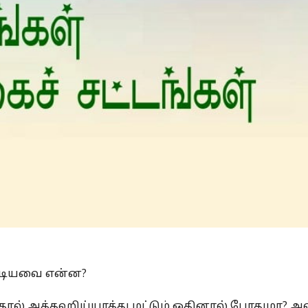
Is Prophet Muhammad superior to Jesus?
ண்டியவை என்ன?
ந்தால் அத்தஹிய்யாத்து மட்டும் ஓதினால் போதுமா? அ