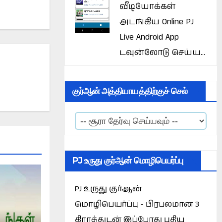
வீடியோக்கள்
அடங்கிய Online PJ
Live Android App
டவுன்லோடு செய்ய...
குர்ஆன் அத்தியாயத்திற்குச் செல்
PJ உருது குர்ஆன் மொழிபெயர்ப்பு
PJ உருது குர்ஆன்
மொழிபெயர்ப்பு - பிரபலமான 3
கிராத்துடன் இப்போது புதிய