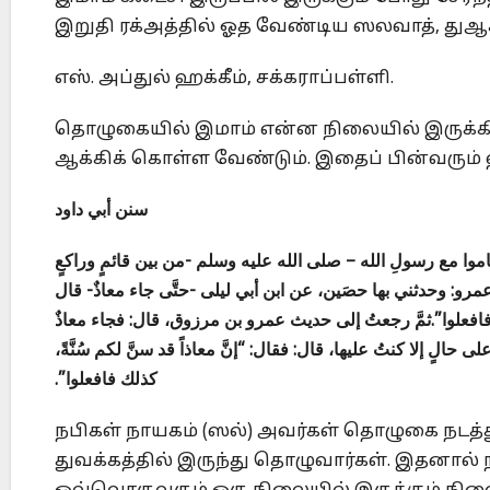
இறுதி ரக்அத்தில் ஓத வேண்டிய ஸலவாத், துஆக
எஸ். அப்துல் ஹக்கீம், சக்கராப்பள்ளி.
தொழுகையில் இமாம் என்ன நிலையில் இருக்
ஆக்கிக் கொள்ள வேண்டும். இதைப் பின்வரும்
سنن أبي داود
 قاموا مع رسولِ الله – صلى الله عليه وسلم -من بين قائمٍ وراكعٍ
رو: وحدثني بها حصَين، عن ابن أبي ليلى -حتَّى جاء معاذٌ- قال
فافعلوا”.ثمَّ رجعتُ إلى حديث عمرو بن مرزوق، قال: فجاء معاذٌ
ى حالٍ إلا كنتُ عليها، قال: فقال: “إنَّ معاذاً قد سنَّ لكم سُنَّةً
كذلك فافعلوا”.
நபிகள் நாயகம் (ஸல்) அவர்கள் தொழுகை நடத
துவக்கத்தில் இருந்து தொழுவார்கள். இதனால்