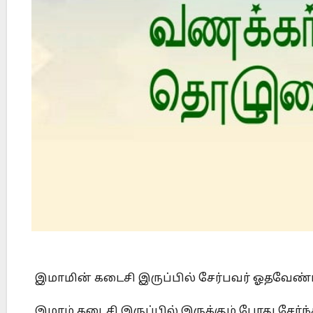
Did Jesus Resurrect on Sunday or Monday?
இமாமின் கடைசி இருப்பில் சேர்பவர் ஓதவே
இமாம் கடைசி இருப்பில் இருக்கும் போது சேர்