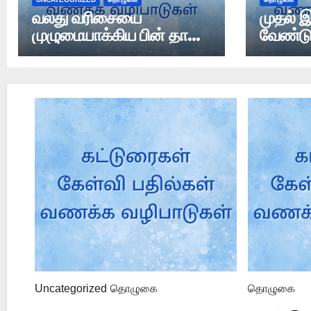
வலது வரிசையை
முதல் இ
முழுமையாக்கிய பின் தான்
வேண்ட
இடது பக்கம் நிற்க
வேண்டுமா?
Uncategorized
தொழுகை
தொழுகை