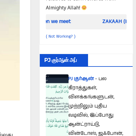
Almighty Allah!
When we meet
ZAKAAH (In the light of Qur 
Not Working?
(
)
PJ குர்ஆன் அப்
PJ குர்ஆன்
- பல
கிராத்துகள்,
விளக்கங்களுடன்,
முற்றிலும் புதிய
வடிவில், இப்போது
ஆன்ட்ராய்டு,
வின்டோஸ், ஜஃபோன்,
ல்லது