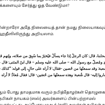
்களையும் சேர்த்து ஓத வேண்டுமா?
கின்றாரோ அதே நிலையைத் தான் நமது நிலையாகவும
 ஹதீஸிலிருந்து அறியலாம்.
ابنا، قال: كان الرجلُ إذا جاء يسألُ فيُخبَرُ بما سُبِقَ من صلاته، وإنهم
ِ ومُصلّ مع رسول الله – صلى الله عليه وسلم – قال ابنُ المثنى: قال عم
بة: وقد سمعتُها من حُصين -فقال: لا أراه على حالٍ، إلى قوله: “كذلك 
اروا إليه- قال شُعبة: وهذه سمعتُها من حُصَين- قال: فقال مُعاذٌ: لا أراه عل
்தும் போது தாமதமாக வரும் நபித்தோழர்கள் தொழுக
 நபிகள் நாயகம் (ஸல்) அவர்களைப் பின்பற்றாமல்