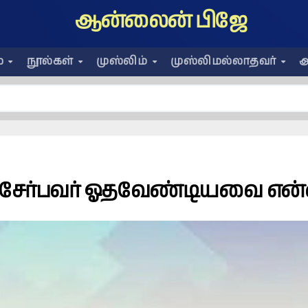
ஆன்லைன் பிஜே
ை
நூல்கள்
முஸ்லிம்
முஸ்லிமல்லாதவர்
அ
் சேர்பவர் ஓதவேண்டியவை என