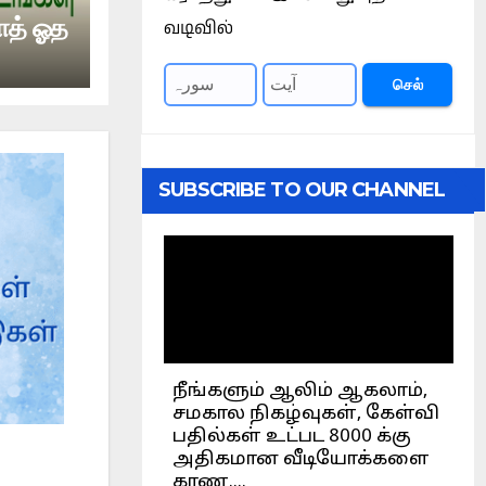
வாத் ஓத
வடிவில்
செல்
SUBSCRIBE TO OUR CHANNEL