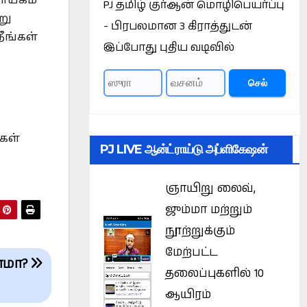
நாயகம்
PJ தமிழ் குர்ஆன் மொழிபெயர்ப்பு
று
- பிரபலமான 3 கிராத்துடன்
ீங்கள்
இப்போது புதிய வடிவில்
செல்
கள்
PJ LIVE ஆன்ட்ராய்டு அப்ளிகேஷன்
ஞாயிறு லைவ்,
ஜும்மா மற்றும்
நூற்றுக்கும்
மேற்பட்ட
ாமா?
தலைப்புகளில் 10
ஆயிரம்