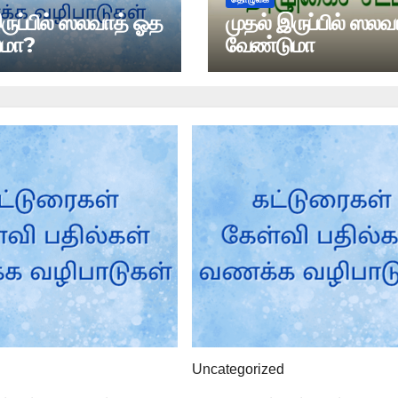
ருப்பில் ஸலவாத் ஓத
முதல் இருப்பில் ஸல
ுமா?
வேண்டுமா
Uncategorized