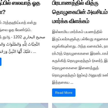
ுப்பில் ஸலவாத் ஓத
பிரயாணத்தில் வித்ரு
ா?
தொழுகையின் அவசியம்:
மார்க்க விளக்கம்
ில் அத்தஹிய்யாத் என்று
ுஆவை ஓத வேண்டும்.
இஸ்லாமிய மார்க்கம் பயணத்தில்
صحيح البخار -
இருப்பவர்களுக்கு பல்வேறு சலுக
التَّحِيَّاتُ لِلَّهِ وَالصَّلَوَاتُ وَالط
வழங்கியுள்ளது. அந்த வகையில், நா
عَلَيْكَ أَيُّهَا النَّبِيُّ وَرَحْمَةُ اللَّهِ وَبَرَكَاتُهُ، ...
ரக்அத் தொழுகைகளை இரண்டாகச
சுருக்கித் தொழுவதற்கும் (கஸர்), இ
தொழுகைகளை இணைத்துத்
தொழுவதற்கும் (ஜம்வு) அனுமதி உண்
இத்தகைய ...
Read More