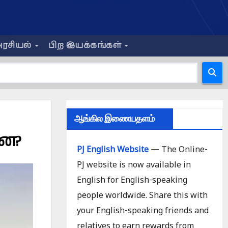
ரசியல்
பிற இயக்கங்கள்
ஆங்கில இணையதளம்
்ன?
PJ English Website
— The Online-
PJ website is now available in
English for English-speaking
people worldwide. Share this with
your English-speaking friends and
relatives to earn rewards from